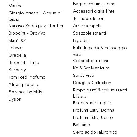
Bagnoschiuma uomo
Missha
Accessori ciglia finte
Giorgio Armani - Acqua di
Termoprotettori
Gioia
Narciso Rodriguez - for her
Arricciacapelli
Biopoint - Orovivo
Spazzole rotanti
Skin1004
Bigodini
Lolavie
Rulli di giada & massaggio
viso
Orebella
Cofanetto trucchi
Biopoint - Tinta
Kit & Set Manicure
Burberry
Spray viso
Tom Ford Profumo
Douglas Collection
Afnan profumo
Rimpolpanti & volumizzanti
Florence by Mills
labbra
Dyson
Rinforzante unghie
Profumi Estivi Donna
Profumi Estivi Uomo
Balsamo
Siero acido ialuronico