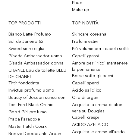
Phon
Make up
TOP PRODOTTI
TOP NOVITÀ
Bianco Latte Profumo
Skincare coreana
Sol de Janeiro 62
Profumi estivi
Sweed siero ciglia
Più volume per i capelli sottili
Gisada Ambassador uomo
Capelli grassi
Gisada Ambassador donna
Amore per i ricci: mantenere
la permanente
CHANEL Eau de toilette BLEU
Borse sotto gli occhi
DE CHANEL
Tirtir fondotinta
Capelli spenti
Invictus profumo uomo
Acido salicilico
Beauty of Joseon sunscreen
Olio di argan
Tom Ford Black Orchid
Acquista la crema di aloe
vera su Douglas
Good Girl profumo
Capelli crespi
Prada Paradoxe
ACIDO AZELAICO
Master Patch Cosrx
Acquista le creme all’acido
Breeze Deodorante Argan