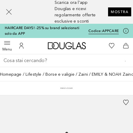
Scarica ora l'app
[navigation.slideout.screenreader]
Douglas e ricevi
MOSTRA
regolarmente offerte
esclusive e sconti
HAIRCARE DAYS! -25% su brand selezionati
Codice:
APPCARE
solo da APP
A Douglas Home
Alla Mia Li
Apri menu
Al Mio Account
Al 
Menu
Torna indietro
Esegui ricerca
Homepage
Lifestyle
Borse e valigie
Zaini
EMILY & NOAH Zaino