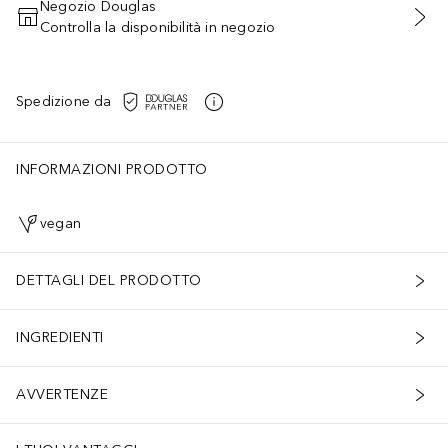
Negozio Douglas
Controlla la disponibilità in negozio
AGGIUNGI AL CARRELLO
Spedizione da
INFORMAZIONI PRODOTTO
vegan
DETTAGLI DEL PRODOTTO
INGREDIENTI
gia. Composizione materiale: poliuretano 60%, poliestere 40%
AVVERTENZE