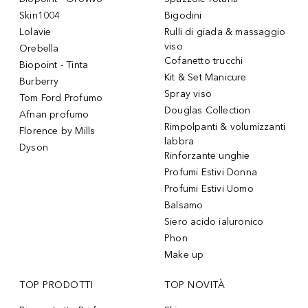
Skin1004
Bigodini
Lolavie
Rulli di giada & massaggio
viso
Orebella
Cofanetto trucchi
Biopoint - Tinta
Kit & Set Manicure
Burberry
Spray viso
Tom Ford Profumo
Douglas Collection
Afnan profumo
Rimpolpanti & volumizzanti
Florence by Mills
labbra
Dyson
Rinforzante unghie
Profumi Estivi Donna
Profumi Estivi Uomo
Balsamo
Siero acido ialuronico
Phon
Make up
TOP PRODOTTI
TOP NOVITÀ