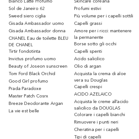
Bianco Latte Profumo
Skincare coreana
Sol de Janeiro 62
Profumi estivi
Sweed siero ciglia
Più volume per i capelli sottili
Gisada Ambassador uomo
Capelli grassi
Gisada Ambassador donna
Amore per i ricci: mantenere
la permanente
CHANEL Eau de toilette BLEU
Borse sotto gli occhi
DE CHANEL
Tirtir fondotinta
Capelli spenti
Invictus profumo uomo
Acido salicilico
Beauty of Joseon sunscreen
Olio di argan
Tom Ford Black Orchid
Acquista la crema di aloe
vera su Douglas
Good Girl profumo
Capelli crespi
Prada Paradoxe
ACIDO AZELAICO
Master Patch Cosrx
Acquista le creme all’acido
Breeze Deodorante Argan
salicilico da DOUGLAS
La vie est belle
Colorare i capelli bianchi
Rimuovere i punti neri
Cheratina per i capelli
Tipi di capelli