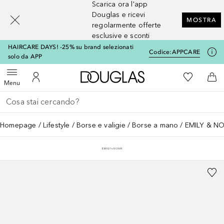
Scarica ora l'app
[navigation.slideout.screenreader]
Douglas e ricevi
MOSTRA
regolarmente offerte
esclusive e sconti
HAIRCARE DAYS! -25% su brand selezionati
Codice:
APPCARE
solo da APP
A Douglas Home
Alla Mia Li
Apri menu
Al Mio Account
Al 
Menu
Torna indietro
Esegui ricerca
Homepage
Lifestyle
Borse e valigie
Borse a mano
EMILY & NOA