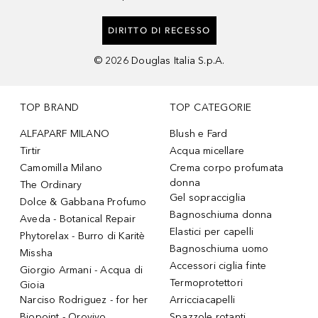
DIRITTO DI RECESSO
©
2026
Douglas Italia S.p.A.
TOP BRAND
TOP CATEGORIE
ALFAPARF MILANO
Blush e Fard
Tirtir
Acqua micellare
Camomilla Milano
Crema corpo profumata
donna
The Ordinary
Gel sopracciglia
Dolce & Gabbana Profumo
Bagnoschiuma donna
Aveda - Botanical Repair
Elastici per capelli
Phytorelax - Burro di Karitè
Bagnoschiuma uomo
Missha
Accessori ciglia finte
Giorgio Armani - Acqua di
Termoprotettori
Gioia
Narciso Rodriguez - for her
Arricciacapelli
Biopoint - Orovivo
Spazzole rotanti