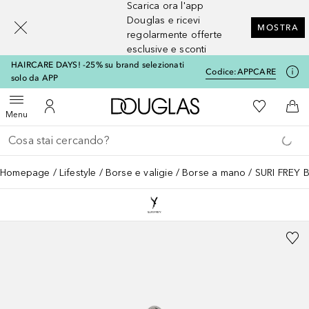
Scarica ora l'app
[navigation.slideout.screenreader]
Douglas e ricevi
MOSTRA
regolarmente offerte
esclusive e sconti
HAIRCARE DAYS! -25% su brand selezionati
Codice:
APPCARE
solo da APP
A Douglas Home
Alla Mia Li
Apri menu
Al Mio Account
Al 
Menu
Torna indietro
Esegui ricerca
Homepage
Lifestyle
Borse e valigie
Borse a mano
SURI FREY B