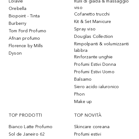
Lolavie
Rulli di giada & massaggio
viso
Orebella
Cofanetto trucchi
Biopoint - Tinta
Kit & Set Manicure
Burberry
Spray viso
Tom Ford Profumo
Douglas Collection
Afnan profumo
Rimpolpanti & volumizzanti
Florence by Mills
labbra
Dyson
Rinforzante unghie
Profumi Estivi Donna
Profumi Estivi Uomo
Balsamo
Siero acido ialuronico
Phon
Make up
TOP PRODOTTI
TOP NOVITÀ
Bianco Latte Profumo
Skincare coreana
Sol de Janeiro 62
Profumi estivi