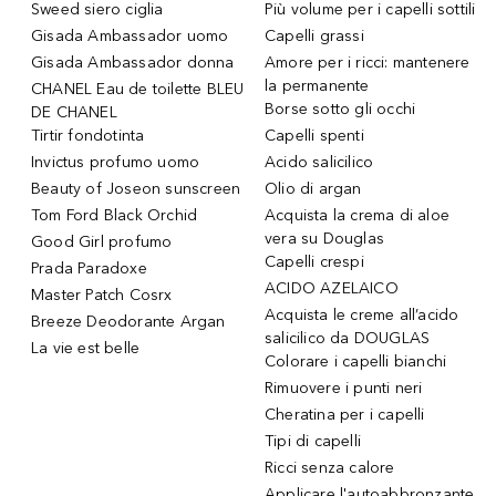
Sweed siero ciglia
Più volume per i capelli sottili
Gisada Ambassador uomo
Capelli grassi
Gisada Ambassador donna
Amore per i ricci: mantenere
la permanente
CHANEL Eau de toilette BLEU
Borse sotto gli occhi
DE CHANEL
Tirtir fondotinta
Capelli spenti
Invictus profumo uomo
Acido salicilico
Beauty of Joseon sunscreen
Olio di argan
Tom Ford Black Orchid
Acquista la crema di aloe
vera su Douglas
Good Girl profumo
Capelli crespi
Prada Paradoxe
ACIDO AZELAICO
Master Patch Cosrx
Acquista le creme all’acido
Breeze Deodorante Argan
salicilico da DOUGLAS
La vie est belle
Colorare i capelli bianchi
Rimuovere i punti neri
Cheratina per i capelli
Tipi di capelli
Ricci senza calore
Applicare l'autoabbronzante