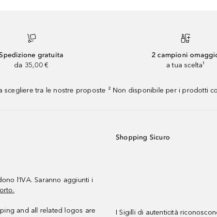
Spedizione gratuita
2 campioni omaggi
da 35,00 €
a tua scelta¹
 scegliere tra le nostre proposte ² Non disponibile per i prodotti 
Shopping Sicuro
udono l’IVA. Saranno aggiunti i
orto.
ing and all related logos are
I Sigilli di autenticità riconosco