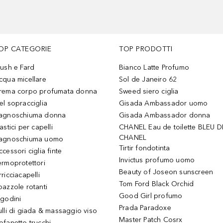
OP CATEGORIE
TOP PRODOTTI
lush e Fard
Bianco Latte Profumo
cqua micellare
Sol de Janeiro 62
rema corpo profumata donna
Sweed siero ciglia
el sopracciglia
Gisada Ambassador uomo
agnoschiuma donna
Gisada Ambassador donna
astici per capelli
CHANEL Eau de toilette BLEU D
CHANEL
agnoschiuma uomo
Tirtir fondotinta
ccessori ciglia finte
Invictus profumo uomo
ermoprotettori
Beauty of Joseon sunscreen
ricciacapelli
Tom Ford Black Orchid
pazzole rotanti
Good Girl profumo
igodini
Prada Paradoxe
ulli di giada & massaggio viso
Master Patch Cosrx
ofanetto trucchi