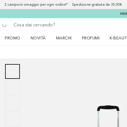
2 campioni omaggio per ogni ordine* Spedizione gratuita da 35,00€
HAI
Torna indietro
Esegui ricerca
PROMO
NOVITÀ
MARCHI
PROFUMI
K-BEAUT
Apri il menu PROMO
Apri il menu NOVITÀ
Apri il menu MARCHI
Apri il menu Profumi
Apri il 