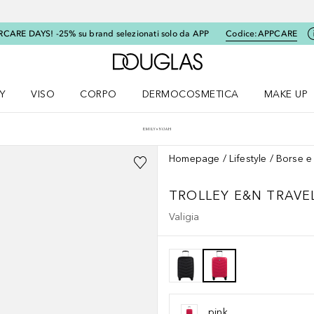
RCARE DAYS! -25% su brand selezionati solo da APP
Codice:
APPCARE
A Douglas Home
Y
VISO
CORPO
DERMOCOSMETICA
MAKE UP
menu K-BEAUTY
Apri il menu Viso
Apri il menu Corpo
Apri il menu DERMOCOSMETICA
Apri il me
Homepage
Lifestyle
Borse e 
TROLLEY E&N TRAVE
Valigia
pink