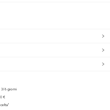
nd warum trägt der Trolley den Namen Werner? Weil Werner kein gewö
3/6 giorni
00 €
celta¹