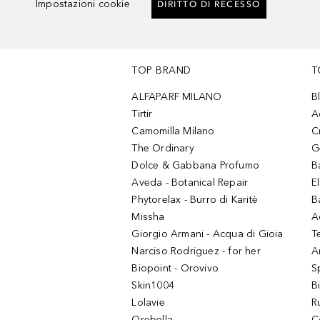
Impostazioni cookie
DIRITTO DI RECESSO
TOP BRAND
T
ALFAPARF MILANO
B
Tirtir
A
Camomilla Milano
C
The Ordinary
G
Dolce & Gabbana Profumo
B
Aveda - Botanical Repair
El
Phytorelax - Burro di Karitè
B
Missha
A
Giorgio Armani - Acqua di Gioia
T
Narciso Rodriguez - for her
Ar
Biopoint - Orovivo
S
Skin1004
B
Lolavie
R
Orebella
C