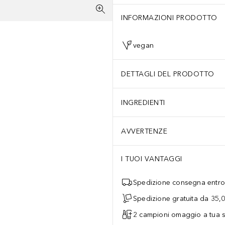
INFORMAZIONI PRODOTTO
vegan
DETTAGLI DEL PRODOTTO
INGREDIENTI
AVVERTENZE
dgriff und eine seitliche Abstellhilfe runden das Gesamtpaket ab. U
I TUOI VANTAGGI
Spedizione consegna entro 
Spedizione gratuita da 35,
2 campioni omaggio a tua s