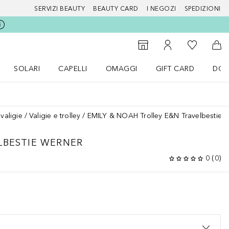
SERVIZI BEAUTY
BEAUTY CARD
I NEGOZI
SPEDIZIONI
Alla Mia Li
Storefinder
Al Mio Account
Al 
SOLARI
CAPELLI
OMAGGI
GIFT CARD
DOU
nu Make up
Apri il menu SOLARI
Apri il menu Capelli
Apri il menu OMAGGI
valigie
Valigie e trolley
EMILY & NOAH Trolley E&N Travelbestie 
LBESTIE WERNER
0
(
0
)