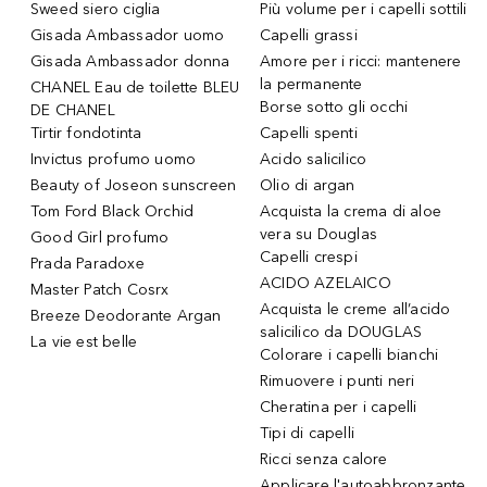
Sweed siero ciglia
Più volume per i capelli sottili
Gisada Ambassador uomo
Capelli grassi
Gisada Ambassador donna
Amore per i ricci: mantenere
la permanente
CHANEL Eau de toilette BLEU
Borse sotto gli occhi
DE CHANEL
Tirtir fondotinta
Capelli spenti
Invictus profumo uomo
Acido salicilico
Beauty of Joseon sunscreen
Olio di argan
Tom Ford Black Orchid
Acquista la crema di aloe
vera su Douglas
Good Girl profumo
Capelli crespi
Prada Paradoxe
ACIDO AZELAICO
Master Patch Cosrx
Acquista le creme all’acido
Breeze Deodorante Argan
salicilico da DOUGLAS
La vie est belle
Colorare i capelli bianchi
Rimuovere i punti neri
Cheratina per i capelli
Tipi di capelli
Ricci senza calore
Applicare l'autoabbronzante