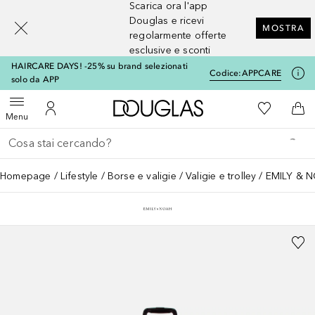
Scarica ora l'app
[navigation.slideout.screenreader]
Douglas e ricevi
MOSTRA
regolarmente offerte
esclusive e sconti
HAIRCARE DAYS! -25% su brand selezionati
Codice:
APPCARE
solo da APP
A Douglas Home
Alla Mia Li
Apri menu
Al Mio Account
Al 
Menu
Torna indietro
Esegui ricerca
Homepage
Lifestyle
Borse e valigie
Valigie e trolley
EMILY & N