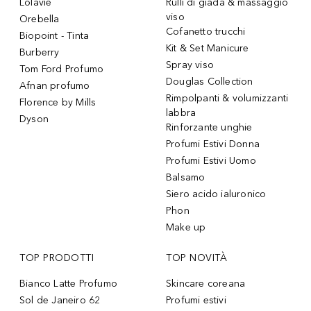
Lolavie
Rulli di giada & massaggio
viso
Orebella
Cofanetto trucchi
Biopoint - Tinta
Kit & Set Manicure
Burberry
Spray viso
Tom Ford Profumo
Douglas Collection
Afnan profumo
Rimpolpanti & volumizzanti
Florence by Mills
labbra
Dyson
Rinforzante unghie
Profumi Estivi Donna
Profumi Estivi Uomo
Balsamo
Siero acido ialuronico
Phon
Make up
TOP PRODOTTI
TOP NOVITÀ
Bianco Latte Profumo
Skincare coreana
Sol de Janeiro 62
Profumi estivi