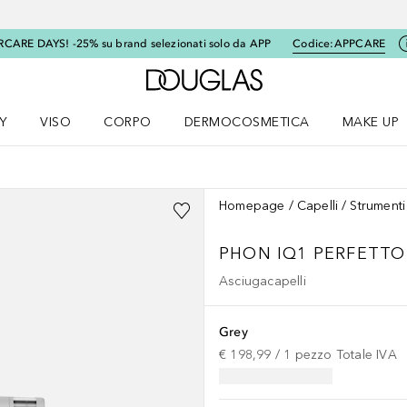
RCARE DAYS! -25% su brand selezionati solo da APP
Codice:
APPCARE
A Douglas Home
Y
VISO
CORPO
DERMOCOSMETICA
MAKE UP
menu K-BEAUTY
Apri il menu Viso
Apri il menu Corpo
Apri il menu DERMOCOSMETICA
Apri il me
Homepage
Capelli
Strumenti
PHON IQ1 PERFETTO
Asciugacapelli
Grey
€ 198,99
 / 
1
pezzo
Totale IVA