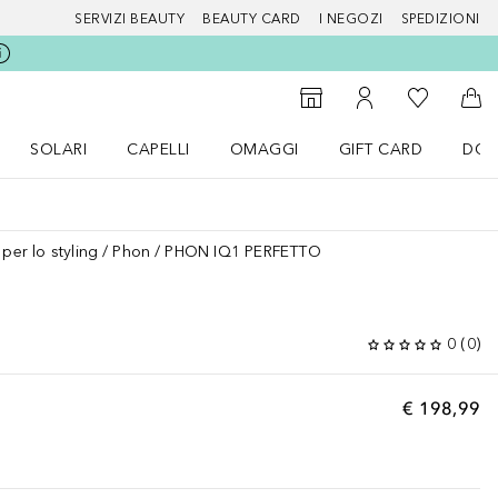
SERVIZI BEAUTY
BEAUTY CARD
I NEGOZI
SPEDIZIONI
Alla Mia Li
Storefinder
Al Mio Account
Al 
SOLARI
CAPELLI
OMAGGI
GIFT CARD
DOU
nu Make up
Apri il menu SOLARI
Apri il menu Capelli
Apri il menu OMAGGI
 per lo styling
Phon
PHON IQ1 PERFETTO
0
(
0
)
€ 198,99