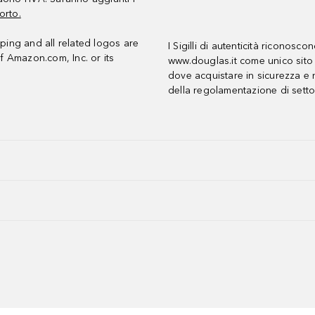
orto.
ing and all related logos are
I Sigilli di autenticità riconosco
f Amazon.com, Inc. or its
www.douglas.it come unico sito 
dove acquistare in sicurezza e n
della regolamentazione di setto