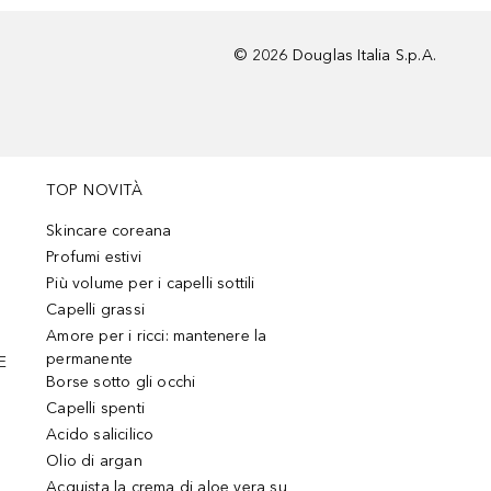
©
2026
Douglas Italia S.p.A.
TOP NOVITÀ
Skincare coreana
Profumi estivi
Più volume per i capelli sottili
Capelli grassi
Amore per i ricci: mantenere la
permanente
E
Borse sotto gli occhi
Capelli spenti
Acido salicilico
Olio di argan
Acquista la crema di aloe vera su