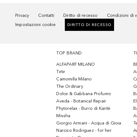
Privacy
Contatti
Diritto di recesso
Condizioni di 
Impostazioni cookie
DIRITTO DI RECESSO
TOP BRAND
T
ALFAPARF MILANO
B
Tirtir
A
Camomilla Milano
C
The Ordinary
G
Dolce & Gabbana Profumo
B
Aveda - Botanical Repair
El
Phytorelax - Burro di Karitè
B
Missha
A
Giorgio Armani - Acqua di Gioia
T
Narciso Rodriguez - for her
Ar