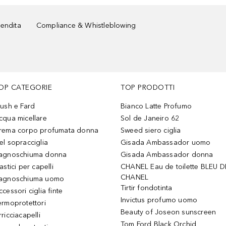
vendita
Compliance & Whistleblowing
OP CATEGORIE
TOP PRODOTTI
lush e Fard
Bianco Latte Profumo
cqua micellare
Sol de Janeiro 62
rema corpo profumata donna
Sweed siero ciglia
el sopracciglia
Gisada Ambassador uomo
agnoschiuma donna
Gisada Ambassador donna
astici per capelli
CHANEL Eau de toilette BLEU D
CHANEL
agnoschiuma uomo
Tirtir fondotinta
ccessori ciglia finte
Invictus profumo uomo
ermoprotettori
Beauty of Joseon sunscreen
ricciacapelli
Tom Ford Black Orchid