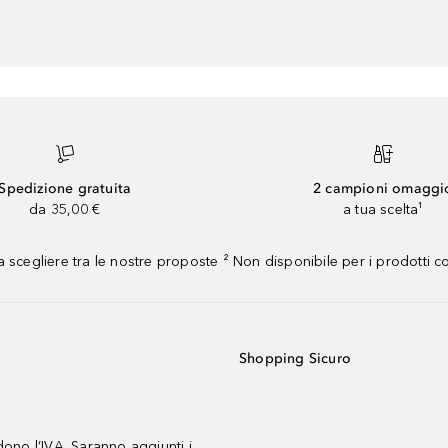
Spedizione gratuita
2 campioni omaggi
da 35,00 €
a tua scelta¹
 scegliere tra le nostre proposte ² Non disponibile per i prodotti 
Shopping Sicuro
udono l’IVA. Saranno aggiunti i