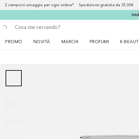
2 campioni omaggio per ogni ordine* Spedizione gratuita da 35,00€
HAI
Torna indietro
Esegui ricerca
PROMO
NOVITÀ
MARCHI
PROFUMI
K-BEAUT
Apri il menu PROMO
Apri il menu NOVITÀ
Apri il menu MARCHI
Apri il menu Profumi
Apri il 