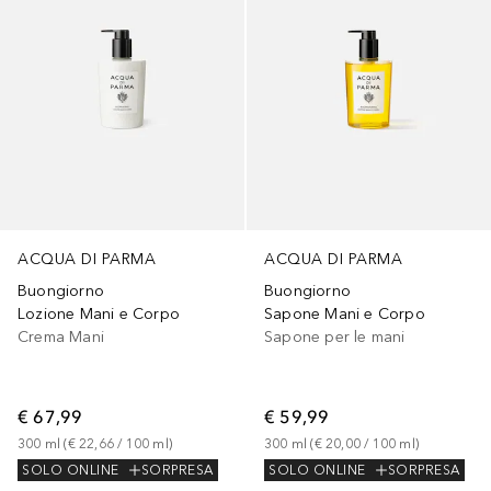
ACQUA DI PARMA
ACQUA DI PARMA
Buongiorno
Buongiorno
Lozione Mani e Corpo
Sapone Mani e Corpo
Crema Mani
Sapone per le mani
€ 67,99
€ 59,99
300
ml
 (
€ 22,66
 / 
100
ml
)
300
ml
 (
€ 20,00
 / 
100
ml
)
SOLO ONLINE
SORPRESA
SOLO ONLINE
SORPRESA