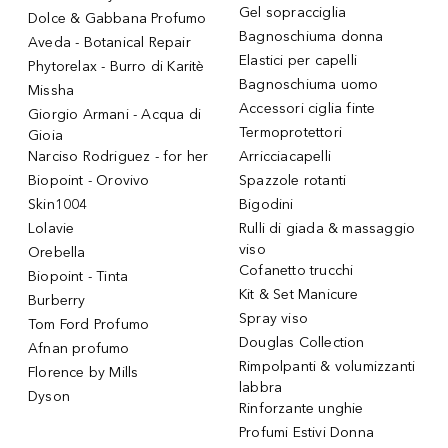
Gel sopracciglia
Dolce & Gabbana Profumo
Bagnoschiuma donna
Aveda - Botanical Repair
Elastici per capelli
Phytorelax - Burro di Karitè
Bagnoschiuma uomo
Missha
Accessori ciglia finte
Giorgio Armani - Acqua di
Termoprotettori
Gioia
Narciso Rodriguez - for her
Arricciacapelli
Biopoint - Orovivo
Spazzole rotanti
Skin1004
Bigodini
Lolavie
Rulli di giada & massaggio
viso
Orebella
Cofanetto trucchi
Biopoint - Tinta
Kit & Set Manicure
Burberry
Spray viso
Tom Ford Profumo
Douglas Collection
Afnan profumo
Rimpolpanti & volumizzanti
Florence by Mills
labbra
Dyson
Rinforzante unghie
Profumi Estivi Donna