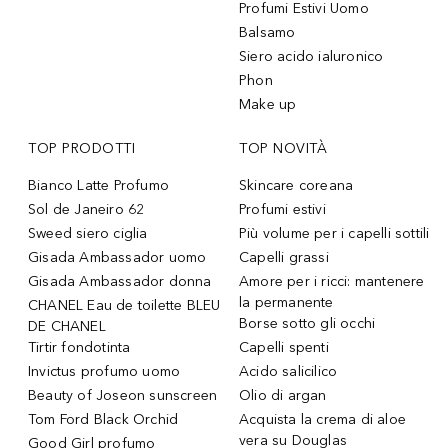
Profumi Estivi Uomo
Balsamo
Siero acido ialuronico
Phon
Make up
TOP PRODOTTI
TOP NOVITÀ
Bianco Latte Profumo
Skincare coreana
Sol de Janeiro 62
Profumi estivi
Sweed siero ciglia
Più volume per i capelli sottili
Gisada Ambassador uomo
Capelli grassi
Gisada Ambassador donna
Amore per i ricci: mantenere
la permanente
CHANEL Eau de toilette BLEU
Borse sotto gli occhi
DE CHANEL
Tirtir fondotinta
Capelli spenti
Invictus profumo uomo
Acido salicilico
Beauty of Joseon sunscreen
Olio di argan
Tom Ford Black Orchid
Acquista la crema di aloe
vera su Douglas
Good Girl profumo