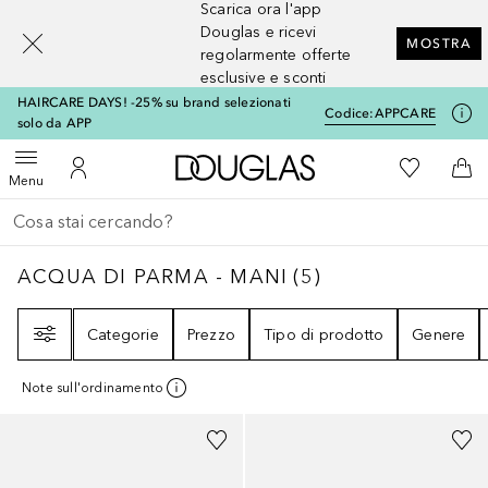
Scarica ora l'app
[navigation.slideout.screenreader]
Douglas e ricevi
MOSTRA
regolarmente offerte
esclusive e sconti
HAIRCARE DAYS! -25% su brand selezionati
Codice:
APPCARE
solo da APP
A Douglas Home
Alla Mia Li
Apri menu
Al Mio Account
Al 
Menu
Torna indietro
Esegui ricerca
ACQUA DI PARMA - MANI
5
RISULTATI
ACQUA DI PARMA - MANI
(
5
)
Filtri
Categorie
Prezzo
Tipo di prodotto
Genere
Note sull'ordinamento