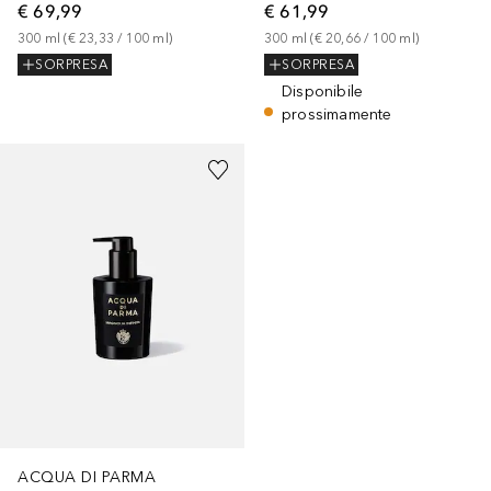
€ 69,99
€ 61,99
300
ml
 (
€ 23,33
 / 
100
ml
)
300
ml
 (
€ 20,66
 / 
100
ml
)
SORPRESA
SORPRESA
Disponibile
prossimamente
ACQUA DI PARMA