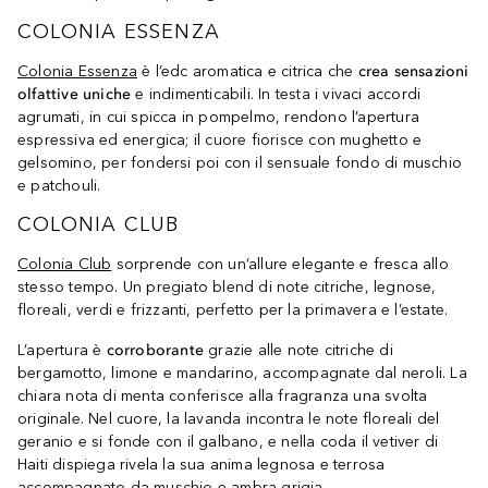
COLONIA ESSENZA
Colonia Essenza
è l’edc aromatica e citrica che
crea sensazioni
olfattive uniche
e indimenticabili. In testa i vivaci accordi
agrumati, in cui spicca in pompelmo, rendono l’apertura
espressiva ed energica; il cuore fiorisce con mughetto e
gelsomino, per fondersi poi con il sensuale fondo di muschio
e patchouli.
COLONIA CLUB
Colonia Club
sorprende con un’allure elegante e fresca allo
stesso tempo. Un pregiato blend di note citriche, legnose,
floreali, verdi e frizzanti, perfetto per la primavera e l’estate.
L’apertura è
corroborante
grazie alle note citriche di
bergamotto, limone e mandarino, accompagnate dal neroli. La
chiara nota di menta conferisce alla fragranza una svolta
originale. Nel cuore, la lavanda incontra le note floreali del
geranio e si fonde con il galbano, e nella coda il vetiver di
Haiti dispiega rivela la sua anima legnosa e terrosa
accompagnato da muschio e ambra grigia.