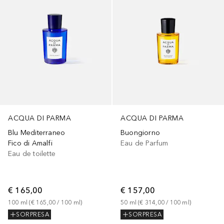
ACQUA DI PARMA
ACQUA DI PARMA
Blu Mediterraneo
Buongiorno
Fico di Amalfi
Eau de Parfum
Eau de toilette
€ 165,00
€ 157,00
100
ml
 (
€ 165,00
 / 
100
ml
)
50
ml
 (
€ 314,00
 / 
100
ml
)
SORPRESA
SORPRESA