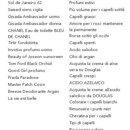
Sol de Janeiro 62
Profumi estivi
Sweed siero ciglia
Più volume per i capelli sottili
Gisada Ambassador uomo
Capelli grassi
Gisada Ambassador donna
Amore per i ricci: mantenere
la permanente
CHANEL Eau de toilette BLEU
Borse sotto gli occhi
DE CHANEL
Tirtir fondotinta
Capelli spenti
Invictus profumo uomo
Acido salicilico
Beauty of Joseon sunscreen
Olio di argan
Tom Ford Black Orchid
Acquista la crema di aloe
vera su Douglas
Good Girl profumo
Capelli crespi
Prada Paradoxe
ACIDO AZELAICO
Master Patch Cosrx
Acquista le creme all’acido
Breeze Deodorante Argan
salicilico da DOUGLAS
La vie est belle
Colorare i capelli bianchi
Rimuovere i punti neri
Cheratina per i capelli
Tipi di capelli
Ricci senza calore