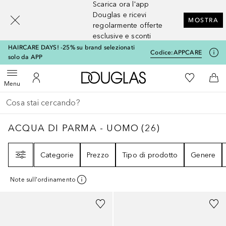
Scarica ora l'app
[navigation.slideout.screenreader]
Douglas e ricevi
MOSTRA
regolarmente offerte
esclusive e sconti
HAIRCARE DAYS! -25% su brand selezionati
Codice:
APPCARE
solo da APP
A Douglas Home
Alla Mia Li
Apri menu
Al Mio Account
Al 
Menu
Torna indietro
Esegui ricerca
ACQUA DI PARMA - UOMO
26
RISULTATI
ACQUA DI PARMA - UOMO
(
26
)
Filtri
Categorie
Prezzo
Tipo di prodotto
Genere
Note sull'ordinamento