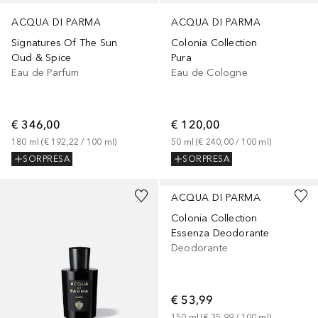
ACQUA DI PARMA
ACQUA DI PARMA
Signatures Of The Sun
Colonia Collection
Oud & Spice
Pura
Eau de Parfum
Eau de Cologne
€ 346,00
€ 120,00
180
ml
 (
€ 192,22
 / 
100
ml
)
50
ml
 (
€ 240,00
 / 
100
ml
)
SORPRESA
SORPRESA
ACQUA DI PARMA
Colonia Collection
Essenza Deodorante
Deodorante
€ 53,99
150
ml
 (
€ 35,99
 / 
100
ml
)