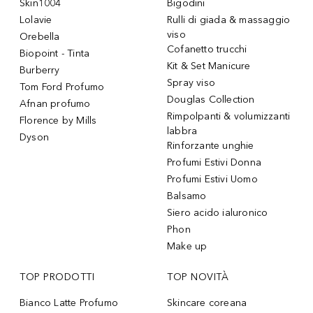
Skin1004
Bigodini
Lolavie
Rulli di giada & massaggio
viso
Orebella
Cofanetto trucchi
Biopoint - Tinta
Kit & Set Manicure
Burberry
Spray viso
Tom Ford Profumo
Douglas Collection
Afnan profumo
Rimpolpanti & volumizzanti
Florence by Mills
labbra
Dyson
Rinforzante unghie
Profumi Estivi Donna
Profumi Estivi Uomo
Balsamo
Siero acido ialuronico
Phon
Make up
TOP PRODOTTI
TOP NOVITÀ
Bianco Latte Profumo
Skincare coreana