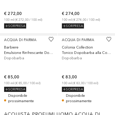
€ 272,00
€ 274,00
100
ml
 (
€ 272,00
 / 
100
ml
)
100
ml
 (
€ 274,00
 / 
100
ml
)
SORPRESA
SORPRESA
ACQUA DI PARMA
ACQUA DI PARMA
Barbiere
Colonia Collection
Emulsione Rinfrescante Dopobarba
Tonico Dopobarba alla Colonia
Dopobarba
Dopobarba
€ 85,00
€ 83,00
100
ml
 (
€ 85,00
 / 
100
ml
)
100
ml
 (
€ 83,00
 / 
100
ml
)
SORPRESA
SORPRESA
Disponibile
Disponibile
prossimamente
prossimamente
ACQUISTA PROFUMI UOMO ACQUA DI