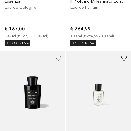
Essenza
Il Profumo Millesimato Edizione Limitata
Eau de Cologne
Eau de Parfum
€ 167,00
€ 264,99
100
ml
 (
€ 167,00
 / 
100
ml
)
100
ml
 (
€ 264,99
 / 
100
ml
)
SORPRESA
SORPRESA