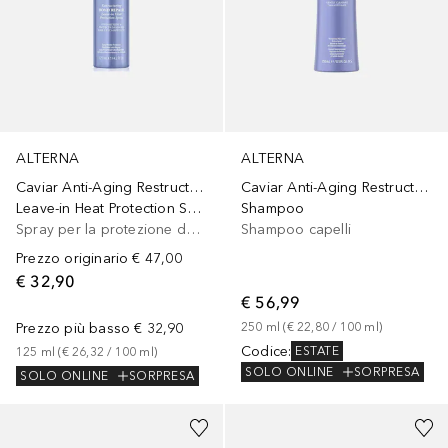
ALTERNA
ALTERNA
Caviar Anti-Aging Restructuring Bond Repair
Caviar Anti-Aging Restructuring Bond Repair
Shampoo
Leave-in Heat Protection Spray
Shampoo capelli
Spray per la protezione del calore
Prezzo originario
€ 47,00
€ 32,90
€ 56,99
250
ml
 (
€ 22,80
 / 
100
ml
)
Prezzo più basso
€ 32,90
Codice
:
ESTATE
125
ml
 (
€ 26,32
 / 
100
ml
)
SOLO ONLINE
SORPRESA
SOLO ONLINE
SORPRESA