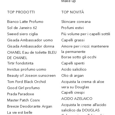
Make up
TOP PRODOTTI
TOP NOVITÀ
Bianco Latte Profumo
Skincare coreana
Sol de Janeiro 62
Profumi estivi
Sweed siero ciglia
Più volume per i capelli sottili
Gisada Ambassador uomo
Capelli grassi
Gisada Ambassador donna
Amore per i ricci: mantenere
la permanente
CHANEL Eau de toilette BLEU
Borse sotto gli occhi
DE CHANEL
Tirtir fondotinta
Capelli spenti
Invictus profumo uomo
Acido salicilico
Beauty of Joseon sunscreen
Olio di argan
Tom Ford Black Orchid
Acquista la crema di aloe
vera su Douglas
Good Girl profumo
Capelli crespi
Prada Paradoxe
ACIDO AZELAICO
Master Patch Cosrx
Acquista le creme all’acido
Breeze Deodorante Argan
salicilico da DOUGLAS
La vie est belle