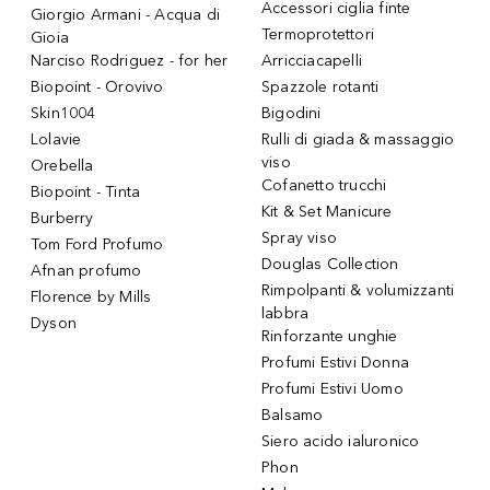
Accessori ciglia finte
Giorgio Armani - Acqua di
Termoprotettori
Gioia
Narciso Rodriguez - for her
Arricciacapelli
Biopoint - Orovivo
Spazzole rotanti
Skin1004
Bigodini
Lolavie
Rulli di giada & massaggio
viso
Orebella
Cofanetto trucchi
Biopoint - Tinta
Kit & Set Manicure
Burberry
Spray viso
Tom Ford Profumo
Douglas Collection
Afnan profumo
Rimpolpanti & volumizzanti
Florence by Mills
labbra
Dyson
Rinforzante unghie
Profumi Estivi Donna
Profumi Estivi Uomo
Balsamo
Siero acido ialuronico
Phon