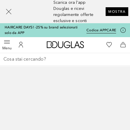
Scarica ora l'app
[navigation.slideout.screenreader]
Douglas e ricevi
MOSTRA
regolarmente offerte
esclusive e sconti
HAIRCARE DAYS! -25% su brand selezionati
Codice:
APPCARE
solo da APP
A Douglas Home
Alla Mia Li
Apri menu
Al Mio Account
Al 
Menu
Torna indietro
Esegui ricerca