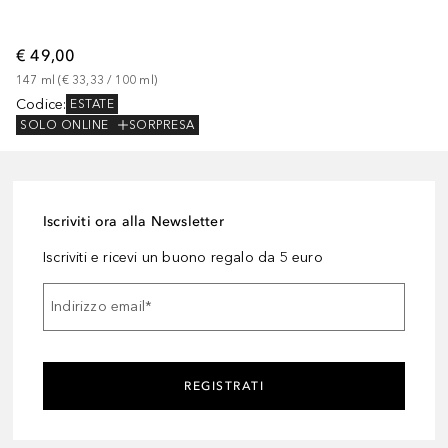
€ 49,00
147
ml
 (
€ 33,33
 / 
100
ml
)
Codice
:
ESTATE
SOLO ONLINE
SORPRESA
Iscriviti ora alla Newsletter
Iscriviti e ricevi un buono regalo da 5 euro
Indirizzo email
*
REGISTRATI