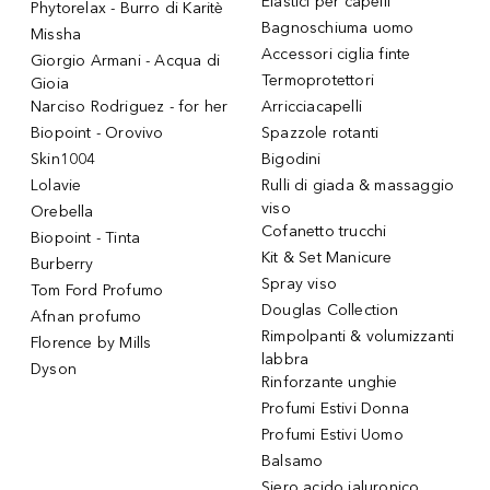
Elastici per capelli
Phytorelax - Burro di Karitè
Bagnoschiuma uomo
Missha
Accessori ciglia finte
Giorgio Armani - Acqua di
Termoprotettori
Gioia
Narciso Rodriguez - for her
Arricciacapelli
Biopoint - Orovivo
Spazzole rotanti
Skin1004
Bigodini
Lolavie
Rulli di giada & massaggio
viso
Orebella
Cofanetto trucchi
Biopoint - Tinta
Kit & Set Manicure
Burberry
Spray viso
Tom Ford Profumo
Douglas Collection
Afnan profumo
Rimpolpanti & volumizzanti
Florence by Mills
labbra
Dyson
Rinforzante unghie
Profumi Estivi Donna
Profumi Estivi Uomo
Balsamo
Siero acido ialuronico