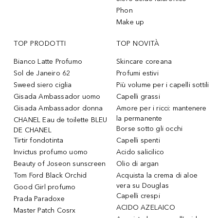
Phon
Make up
TOP PRODOTTI
TOP NOVITÀ
Bianco Latte Profumo
Skincare coreana
Sol de Janeiro 62
Profumi estivi
Sweed siero ciglia
Più volume per i capelli sottili
Gisada Ambassador uomo
Capelli grassi
Gisada Ambassador donna
Amore per i ricci: mantenere
la permanente
CHANEL Eau de toilette BLEU
Borse sotto gli occhi
DE CHANEL
Tirtir fondotinta
Capelli spenti
Invictus profumo uomo
Acido salicilico
Beauty of Joseon sunscreen
Olio di argan
Tom Ford Black Orchid
Acquista la crema di aloe
vera su Douglas
Good Girl profumo
Capelli crespi
Prada Paradoxe
ACIDO AZELAICO
Master Patch Cosrx