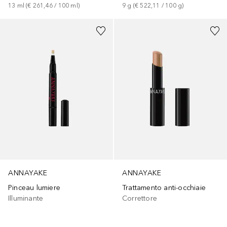
13
ml
 (
€ 261,46
 / 
100
ml
)
9
g
 (
€ 522,11
 / 
100
g
)
ANNAYAKE
ANNAYAKE
Pinceau lumiere
Trattamento anti-occhiaie
Illuminante
Correttore