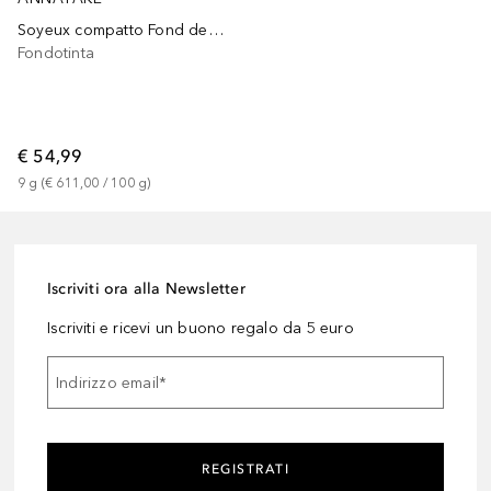
Soyeux compatto Fond de teint
Fondotinta
€ 54,99
9
g
 (
€ 611,00
 / 
100
g
)
Iscriviti ora alla Newsletter
Iscriviti e ricevi un buono regalo da 5 euro
Indirizzo email
*
REGISTRATI