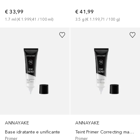
€ 33,99
€ 41,99
1.7
ml
 (
€ 1.999,41
 / 
100
ml
)
3.5
g
 (
€ 1.199,71
 / 
100
g
)
ANNAYAKE
ANNAYAKE
Base idratante e unificante
Teint Primer Correcting matifying primer
Primer
Primer