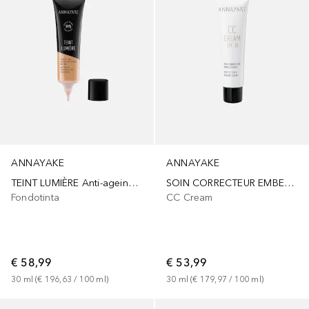
ANNAYAKE
ANNAYAKE
TEINT LUMIÈRE Anti-ageing skin perfecting foundation
SOIN CORRECTEUR EMBELLISSEUR SPF30
Fondotinta
CC Cream
€ 58,99
€ 53,99
30
ml
 (
€ 196,63
 / 
100
ml
)
30
ml
 (
€ 179,97
 / 
100
ml
)