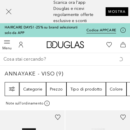
Scarica ora l'app
[navigation.slideout.screenreader]
Douglas e ricevi
MOSTRA
regolarmente offerte
esclusive e sconti
HAIRCARE DAYS! -25% su brand selezionati
Codice:
APPCARE
solo da APP
A Douglas Home
Alla Mia Li
Apri menu
Al Mio Account
Al 
Menu
Torna indietro
Esegui ricerca
ANNAYAKE - VISO
9
RISULTATI
ANNAYAKE - VISO
(
9
)
Filtri
Categorie
Prezzo
Tipo di prodotto
Colore
Note sull'ordinamento
+
2