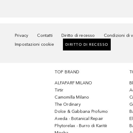
Privacy
Contatti
Diritto di recesso
Condizioni di 
Impostazioni cookie
DIRITTO DI RECESSO
TOP BRAND
T
ALFAPARF MILANO
B
Tirtir
A
Camomilla Milano
C
The Ordinary
G
Dolce & Gabbana Profumo
B
Aveda - Botanical Repair
El
Phytorelax - Burro di Karitè
B
Missha
A