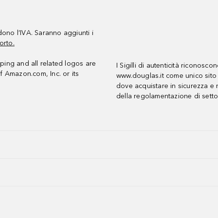
udono l’IVA. Saranno aggiunti i
orto.
ing and all related logos are
I Sigilli di autenticità riconosco
f Amazon.com, Inc. or its
www.douglas.it come unico sito 
dove acquistare in sicurezza e n
della regolamentazione di setto