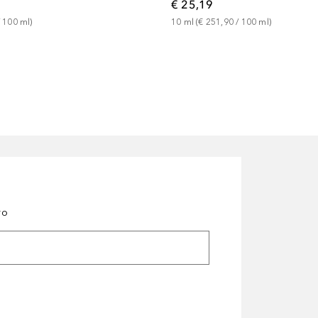
€ 25,19
 
100
ml
)
10
ml
 (
€ 251,90
 / 
100
ml
)
ro