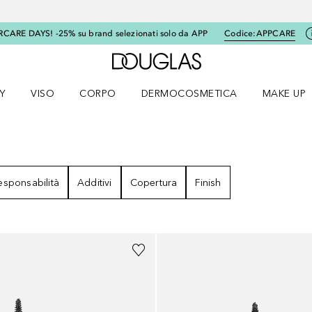
RCARE DAYS! -25% su brand selezionati solo da APP
Codice:
APPCARE
A Douglas Home
Y
VISO
CORPO
DERMOCOSMETICA
MAKE UP
menu K-BEAUTY
Apri il menu Viso
Apri il menu Corpo
Apri il menu DERMOCOSMETICA
Apri il me
esponsabilità
Additivi
Copertura
Finish