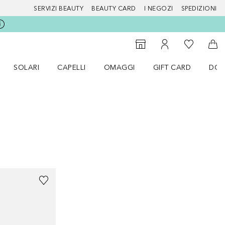
SERVIZI BEAUTY
BEAUTY CARD
I NEGOZI
SPEDIZIONI
Alla Mia Li
Storefinder
Al Mio Account
Al 
SOLARI
CAPELLI
OMAGGI
GIFT CARD
DOU
nu Make up
Apri il menu SOLARI
Apri il menu Capelli
Apri il menu OMAGGI