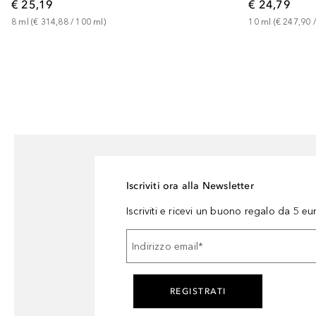
€ 25,19
€ 24,79
8
ml
 (
€ 314,88
 / 
100
ml
)
10
ml
 (
€ 247,90
 /
Iscriviti ora alla Newsletter
Iscriviti e ricevi un buono regalo da 5 eu
Indirizzo email
*
REGISTRATI