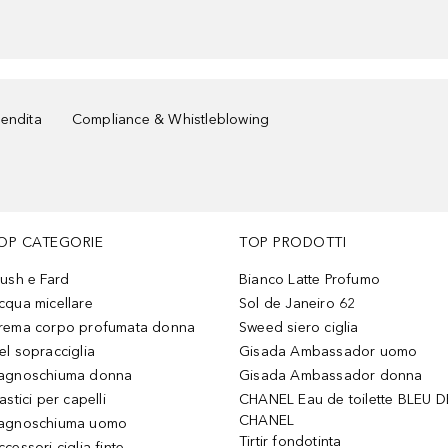
vendita
Compliance & Whistleblowing
OP CATEGORIE
TOP PRODOTTI
lush e Fard
Bianco Latte Profumo
cqua micellare
Sol de Janeiro 62
rema corpo profumata donna
Sweed siero ciglia
el sopracciglia
Gisada Ambassador uomo
agnoschiuma donna
Gisada Ambassador donna
astici per capelli
CHANEL Eau de toilette BLEU D
CHANEL
agnoschiuma uomo
Tirtir fondotinta
ccessori ciglia finte