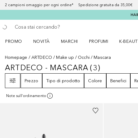
2 campioni omaggio per ogni ordine* Spedizione gratuita da 35,00€
HAI
Torna indietro
Esegui ricerca
PROMO
NOVITÀ
MARCHI
PROFUMI
K-BEAUT
Apri il menu PROMO
Apri il menu NOVITÀ
Apri il menu MARCHI
Apri il menu Profumi
Apri il 
Homepage
ARTDECO
Make up
Occhi
Mascara
ARTDECO - MASCARA
(
3
)
ARTDECO - MASCARA
3
RISULTATI
Filtri
Prezzo
Tipo di prodotto
Colore
Benefici
R
Note sull'ordinamento