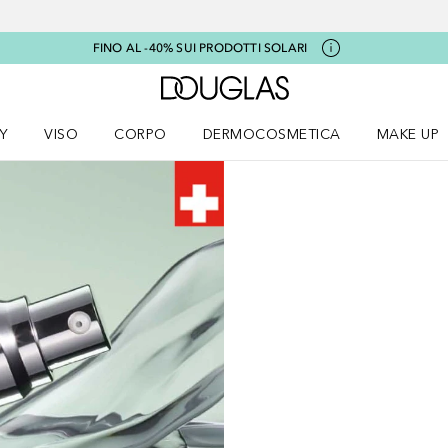
FINO AL -40% SUI PRODOTTI SOLARI
A Douglas Home
Y
VISO
CORPO
DERMOCOSMETICA
MAKE UP
menu K-BEAUTY
Apri il menu Viso
Apri il menu Corpo
Apri il menu DERMOCOSMETICA
Apri il me