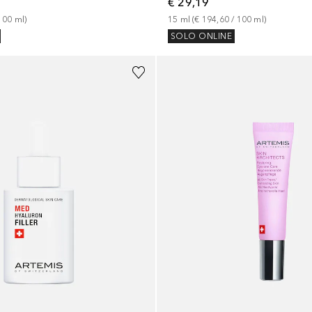
€ 29,19
100
ml
)
15
ml
 (
€ 194,60
 / 
100
ml
)
SOLO ONLINE