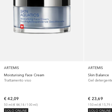
ARTEMIS
ARTEMIS
Moisturising Face Cream
Skin Balance
Trattamento viso
Gel detergent
€ 42,09
€ 23,69
50
ml
 (
€ 84,18
 / 
100
ml
)
150
ml
 (
€ 15,79
 /
SOLO ONLINE
SOLO ONLINE