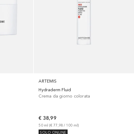
ARTEMIS
Hydraderm Fluid
Crema da giorno colorata
€ 38,99
50
ml
 (
€ 77,98
 / 
100
ml
)
SOLO ONLINE