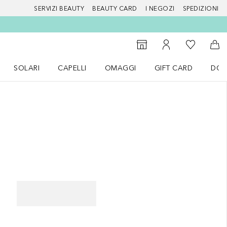
SERVIZI BEAUTY
BEAUTY CARD
I NEGOZI
SPEDIZIONI
Alla Mia Li
Storefinder
Al Mio Account
Al 
SOLARI
CAPELLI
OMAGGI
GIFT CARD
DOU
nu Make up
Apri il menu SOLARI
Apri il menu Capelli
Apri il menu OMAGGI