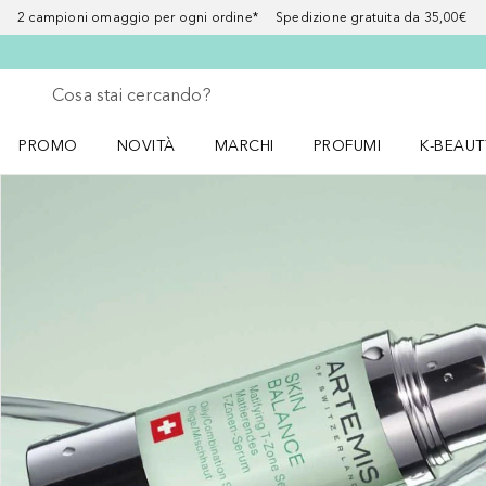
2 campioni omaggio per ogni ordine* Spedizione gratuita da 35,00€
Torna indietro
Esegui ricerca
PROMO
NOVITÀ
MARCHI
PROFUMI
K-BEAUT
Apri il menu PROMO
Apri il menu NOVITÀ
Apri il menu MARCHI
Apri il menu Profumi
Apri il 