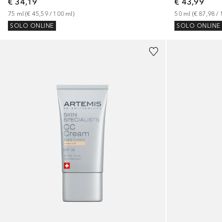
€ 34,19
€ 43,99
75
ml
 (
€ 45,59
 / 
100
ml
)
50
ml
 (
€ 87,98
 / 
SOLO ONLINE
SOLO ONLINE