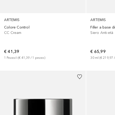
ARTEMIS
ARTEMIS
Colore Control
Filler a base d
CC Cream
Siero Anti-età
€ 41,39
€ 65,99
1
Pezzo/i
 (
€ 41,39
 / 
1
pezzo
)
30
ml
 (
€ 219,97
 /