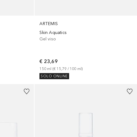
ARTEMIS
Skin Aquatics
Gel viso
€ 23,69
150
ml
 (
€ 15,79
 / 
100
ml
)
SOLO ONLINE