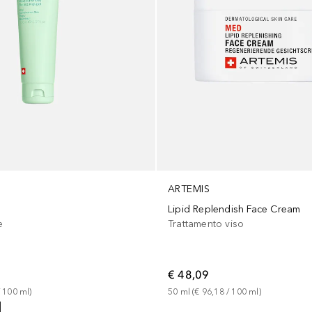
ARTEMIS
Lipid Replendish Face Cream
e
Trattamento viso
€ 48,09
 
100
ml
)
50
ml
 (
€ 96,18
 / 
100
ml
)