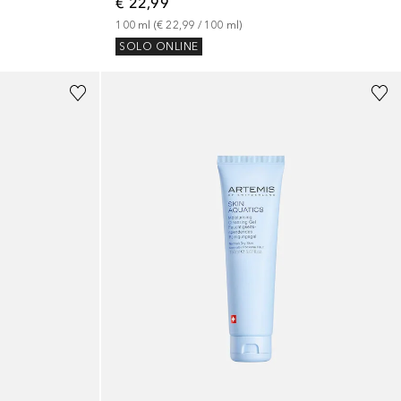
€ 22,99
100
ml
 (
€ 22,99
 / 
100
ml
)
SOLO ONLINE