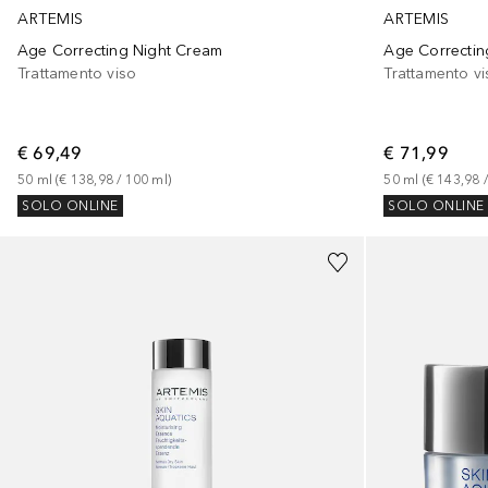
ARTEMIS
ARTEMIS
Age Correcting Night Cream
Age Correcti
Trattamento viso
Trattamento v
€ 69,49
€ 71,99
50
ml
 (
€ 138,98
 / 
100
ml
)
50
ml
 (
€ 143,98
 /
SOLO ONLINE
SOLO ONLINE