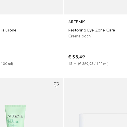
ARTEMIS
i ialurone
Restoring Eye Zone Care
Crema occhi
€ 58,49
 
100
ml
)
15
ml
 (
€ 389,93
 / 
100
ml
)