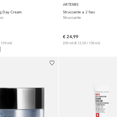
ARTEMIS
ng Day Cream
Struccante a 2 fasi
iso
Struccante
€ 24,99
 
100
ml
)
200
ml
 (
€ 12,50
 / 
100
ml
)