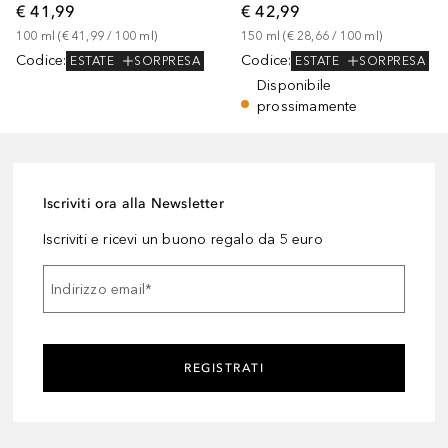
€ 41,99
€ 42,99
100
ml
 (
€ 41,99
 / 
100
ml
)
150
ml
 (
€ 28,66
 / 
100
ml
)
Codice
:
Codice
:
ESTATE
SORPRESA
ESTATE
SORPRESA
Disponibile
prossimamente
Iscriviti ora alla Newsletter
Iscriviti e ricevi un buono regalo da 5 euro
Indirizzo email
*
REGISTRATI