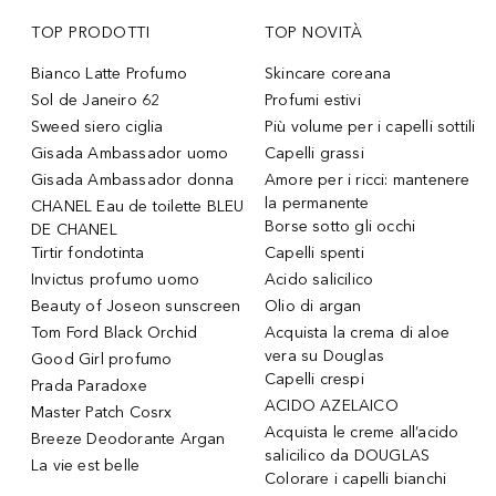
TOP PRODOTTI
TOP NOVITÀ
Bianco Latte Profumo
Skincare coreana
Sol de Janeiro 62
Profumi estivi
Sweed siero ciglia
Più volume per i capelli sottili
Gisada Ambassador uomo
Capelli grassi
Gisada Ambassador donna
Amore per i ricci: mantenere
la permanente
CHANEL Eau de toilette BLEU
Borse sotto gli occhi
DE CHANEL
Tirtir fondotinta
Capelli spenti
Invictus profumo uomo
Acido salicilico
Beauty of Joseon sunscreen
Olio di argan
Tom Ford Black Orchid
Acquista la crema di aloe
vera su Douglas
Good Girl profumo
Capelli crespi
Prada Paradoxe
ACIDO AZELAICO
Master Patch Cosrx
Acquista le creme all’acido
Breeze Deodorante Argan
salicilico da DOUGLAS
La vie est belle
Colorare i capelli bianchi