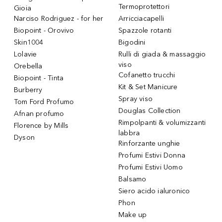
Termoprotettori
Gioia
Narciso Rodriguez - for her
Arricciacapelli
Biopoint - Orovivo
Spazzole rotanti
Skin1004
Bigodini
Lolavie
Rulli di giada & massaggio
viso
Orebella
Cofanetto trucchi
Biopoint - Tinta
Kit & Set Manicure
Burberry
Spray viso
Tom Ford Profumo
Douglas Collection
Afnan profumo
Rimpolpanti & volumizzanti
Florence by Mills
labbra
Dyson
Rinforzante unghie
Profumi Estivi Donna
Profumi Estivi Uomo
Balsamo
Siero acido ialuronico
Phon
Make up