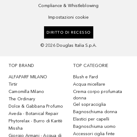
Compliance & Whistleblowing
Impostazioni cookie
DIRITTO DI RECESSO
©
2026
Douglas Italia S.p.A.
TOP BRAND
TOP CATEGORIE
ALFAPARF MILANO
Blush e Fard
Tirtir
Acqua micellare
Camomilla Milano
Crema corpo profumata
donna
The Ordinary
Gel sopracciglia
Dolce & Gabbana Profumo
Bagnoschiuma donna
Aveda - Botanical Repair
Elastici per capelli
Phytorelax - Burro di Karitè
Bagnoschiuma uomo
Missha
Accessori ciglia finte
Giorgio Armani - Acqua di