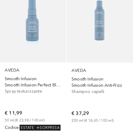
AVEDA
AVEDA
Smooth Infusion
Smooth Infusion
Smooth Infusion Perfect Blow Dry
Smooth Infusion Anti-Frizz
Spray texturizzante
Shampoo capelli
€ 11,99
€ 37,29
50
ml
 (
€ 23,98
 / 
100
ml
)
200
ml
 (
€ 18,65
 / 
100
ml
)
Codice
:
ESTATE
SORPRESA