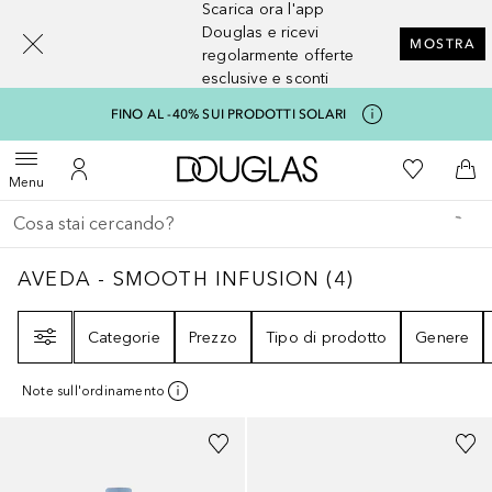
Scarica ora l'app
[navigation.slideout.screenreader]
Douglas e ricevi
MOSTRA
regolarmente offerte
esclusive e sconti
FINO AL -40% SUI PRODOTTI SOLARI
A Douglas Home
Alla Mia Li
Apri menu
Al Mio Account
Al 
Menu
Torna indietro
Esegui ricerca
AVEDA - SMOOTH INFUSION
4
RISULTATI
AVEDA - SMOOTH INFUSION
(
4
)
Filtri
Categorie
Prezzo
Tipo di prodotto
Genere
Note sull'ordinamento