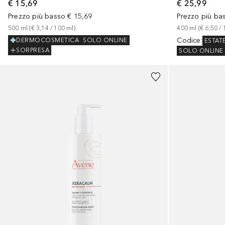
€ 15,69
€ 25,99
Prezzo più basso
€ 15,69
Prezzo più ba
500
ml
 (
€ 3,14
 / 
100
ml
)
400
ml
 (
€ 6,50
 / 
Codice
:
DERMOCOSMETICA
SOLO ONLINE
ESTAT
SORPRESA
SOLO ONLINE