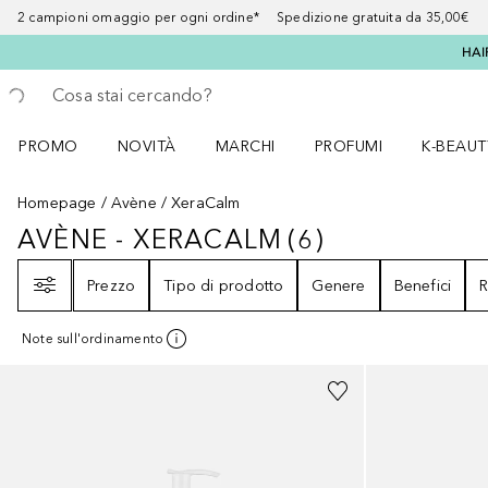
2 campioni omaggio per ogni ordine* Spedizione gratuita da 35,00€
HAI
Torna indietro
Esegui ricerca
PROMO
NOVITÀ
MARCHI
PROFUMI
K-BEAUT
Apri il menu PROMO
Apri il menu NOVITÀ
Apri il menu MARCHI
Apri il menu Profumi
Apri il 
Homepage
Avène
XeraCalm
AVÈNE - XERACALM
(
6
)
AVÈNE - XERACALM
6
RISULTATI
Filtri
Prezzo
Tipo di prodotto
Genere
Benefici
R
Note sull'ordinamento