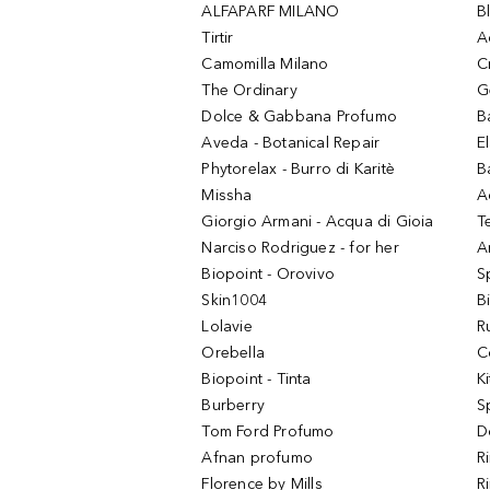
ALFAPARF MILANO
B
Tirtir
A
Camomilla Milano
C
The Ordinary
G
Dolce & Gabbana Profumo
B
Aveda - Botanical Repair
El
Phytorelax - Burro di Karitè
B
Missha
A
Giorgio Armani - Acqua di Gioia
T
Narciso Rodriguez - for her
Ar
Biopoint - Orovivo
S
Skin1004
B
Lolavie
R
Orebella
C
Biopoint - Tinta
K
Burberry
S
Tom Ford Profumo
D
Afnan profumo
R
Florence by Mills
R