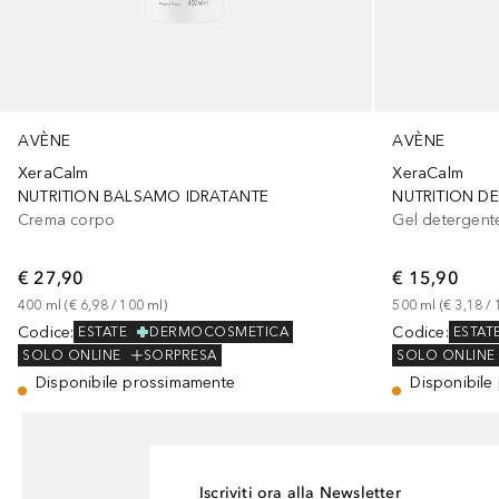
AVÈNE
AVÈNE
XeraCalm
XeraCalm
NUTRITION BALSAMO IDRATANTE
NUTRITION D
Crema corpo
Gel detergent
€ 27,90
€ 15,90
400
ml
 (
€ 6,98
 / 
100
ml
)
500
ml
 (
€ 3,18
 / 
Codice
:
Codice
:
ESTATE
DERMOCOSMETICA
ESTAT
SOLO ONLINE
SORPRESA
SOLO ONLINE
Disponibile prossimamente
Disponibile
Iscriviti ora alla Newsletter