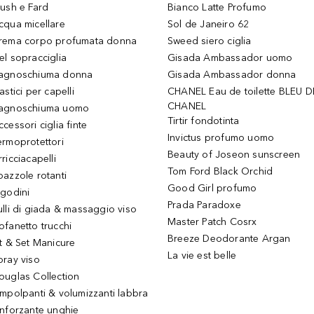
lush e Fard
Bianco Latte Profumo
cqua micellare
Sol de Janeiro 62
rema corpo profumata donna
Sweed siero ciglia
el sopracciglia
Gisada Ambassador uomo
agnoschiuma donna
Gisada Ambassador donna
astici per capelli
CHANEL Eau de toilette BLEU D
CHANEL
agnoschiuma uomo
Tirtir fondotinta
ccessori ciglia finte
Invictus profumo uomo
ermoprotettori
Beauty of Joseon sunscreen
ricciacapelli
Tom Ford Black Orchid
pazzole rotanti
Good Girl profumo
igodini
Prada Paradoxe
ulli di giada & massaggio viso
Master Patch Cosrx
ofanetto trucchi
Breeze Deodorante Argan
it & Set Manicure
La vie est belle
pray viso
ouglas Collection
impolpanti & volumizzanti labbra
inforzante unghie