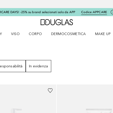
RCARE DAYS! -25% su brand selezionati solo da APP
Codice:
APPCARE
A Douglas Home
Y
VISO
CORPO
DERMOCOSMETICA
MAKE UP
menu K-BEAUTY
Apri il menu Viso
Apri il menu Corpo
Apri il menu DERMOCOSMETICA
Apri il me
esponsabilità
In evidenza