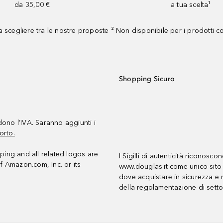
da 35,00 €
a tua scelta¹
 scegliere tra le nostre proposte ² Non disponibile per i prodotti 
Shopping Sicuro
udono l’IVA. Saranno aggiunti i
orto.
ing and all related logos are
I Sigilli di autenticità riconosco
f Amazon.com, Inc. or its
www.douglas.it come unico sito 
dove acquistare in sicurezza e n
della regolamentazione di setto