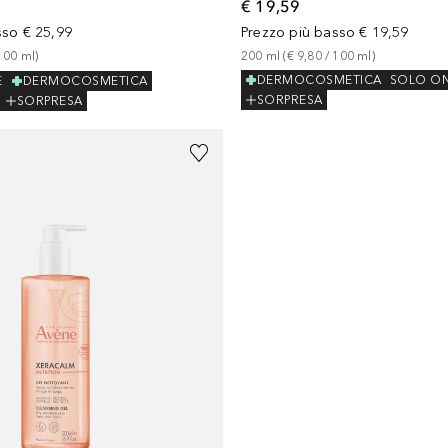
€ 19,59
sso
€ 25,99
Prezzo più basso
€ 19,59
100
ml
)
200
ml
 (
€ 9,80
 / 
100
ml
)
DERMOCOSMETICA
SOLO ON
E
DERMOCOSMETICA
SORPRESA
SORPRESA