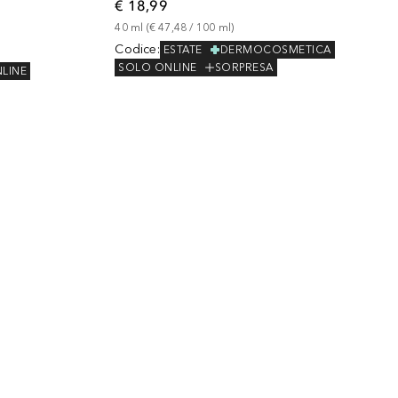
€ 18,99
40
ml
 (
€ 47,48
 / 
100
ml
)
Codice
:
ESTATE
DERMOCOSMETICA
SOLO ONLINE
SORPRESA
LINE