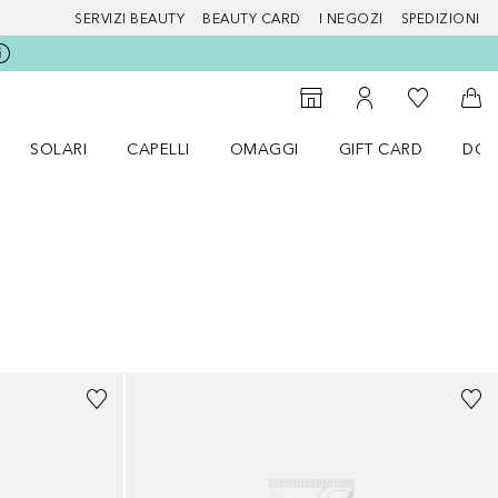
SERVIZI BEAUTY
BEAUTY CARD
I NEGOZI
SPEDIZIONI
Alla Mia Li
Storefinder
Al Mio Account
Al 
SOLARI
CAPELLI
OMAGGI
GIFT CARD
DOU
nu Make up
Apri il menu SOLARI
Apri il menu Capelli
Apri il menu OMAGGI