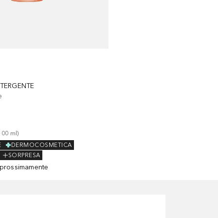
ETERGENTE
e
100
ml
)
E
DERMOCOSMETICA
SORPRESA
 prossimamente