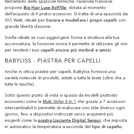
Nell’ambito delle spazzole termiche, l’azienda francese
propone
Big Hair Luxe As970e
, dotata al momento
dell’acquisto di 4 pratici accessori. Si tratta di una spazzola da
650 Watt, ideale per
lisciare e modellare i propri capelli
con
grande libertà d’azione.
Scelta ideale se vuoi aggiungere forma e struttura alla tua
acconciatura, la funzione ionica ti permette di utilizzare gli ioni
per rendere i tuoi
capelli ancora più morbidi e setosi
.
BABYLISS - PIASTRA PER CAPELLI
Anche in ottica piastre per capelli, BaByliss fornisce una
varietà notevole di prodotti, adatti a tutte le teste (oltre che a
tutte le tasche).
Sotto questo punto di vista si spazia da modelli piuttosto
economici come la
Multi Styler 8 In 1
che grazie a 7 accessori
intercambiabili ti permette di realizzare uno stile diverso ogni
giorno, fino a dispositivi indirizzati verso acquirenti più
esigenti come la
piastra Lisciante Digital Sensor
, che imposta
in automatico la temperatura a seconda del
tipo di capello
.