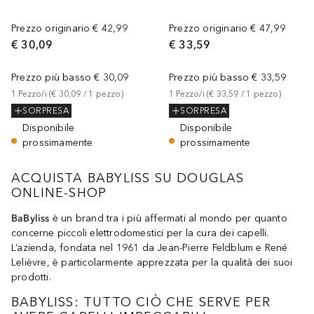
Prezzo originario
€ 42,99
Prezzo originario
€ 47,99
€ 30,09
€ 33,59
Prezzo più basso
€ 30,09
Prezzo più basso
€ 33,59
1
Pezzo/i
 (
€ 30,09
 / 
1
pezzo
)
1
Pezzo/i
 (
€ 33,59
 / 
1
pezzo
)
SORPRESA
SORPRESA
Disponibile
Disponibile
prossimamente
prossimamente
ACQUISTA BABYLISS SU DOUGLAS
ONLINE-SHOP
BaByliss
è un brand tra i più affermati al mondo per quanto
concerne piccoli elettrodomestici per la cura dei capelli.
L’azienda, fondata nel 1961 da Jean-Pierre Feldblum e René
Lelièvre, è particolarmente apprezzata per la qualità dei suoi
prodotti.
BABYLISS: TUTTO CIÒ CHE SERVE PER