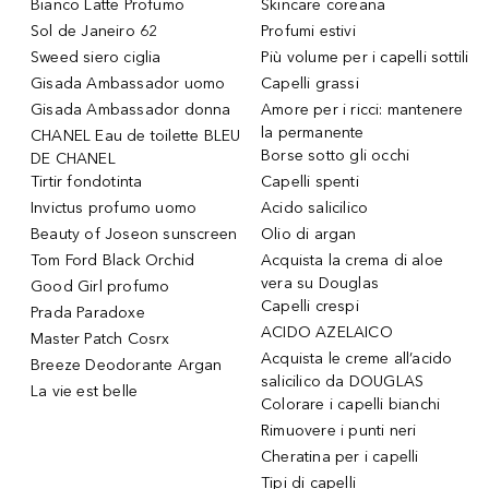
Bianco Latte Profumo
Skincare coreana
Sol de Janeiro 62
Profumi estivi
Sweed siero ciglia
Più volume per i capelli sottili
Gisada Ambassador uomo
Capelli grassi
Gisada Ambassador donna
Amore per i ricci: mantenere
la permanente
CHANEL Eau de toilette BLEU
Borse sotto gli occhi
DE CHANEL
Tirtir fondotinta
Capelli spenti
Invictus profumo uomo
Acido salicilico
Beauty of Joseon sunscreen
Olio di argan
Tom Ford Black Orchid
Acquista la crema di aloe
vera su Douglas
Good Girl profumo
Capelli crespi
Prada Paradoxe
ACIDO AZELAICO
Master Patch Cosrx
Acquista le creme all’acido
Breeze Deodorante Argan
salicilico da DOUGLAS
La vie est belle
Colorare i capelli bianchi
Rimuovere i punti neri
Cheratina per i capelli
Tipi di capelli