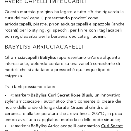
AVERE CAPELLI IMPECCABILI
Questo marchio parigino ha legato a tutto ciò che riguarda la
cura dei tuoi capelli, presentando prodotti come
arricciacapelli,
piastre, phon asciugacapelli
e spazzole (anche
rotanti) per lo styling,
gli specchi
, per finire con i tagliacapelli
ed i regolabarba per
la barberia
dedicata gli uomini.
BABYLISS ARRICCIACAPELLI
Gli
arricciacapelli BaByliss
rappresentano un'area alquanto
interessante, potendo contare su una varietà consistente di
modelli che si adattano a pressoché qualunque tipo di
esigenza.
Tra i tanti possiamo citare:
<::marker>
BaByliss
Curl Secret Rose Blush
, un innovativo
styler arricciacapelli automatico che ti consente di creare dei
ricci e delle onde di lunga durata. Grazie al cilindro di
ceramica e alla temperatura che arriva fino a 205°C , in poco
tempo avrai una capigliatura morbida e delle onde sinuose;
<::marker>
BaByliss Arricciacapelli automatico
Curl Secret