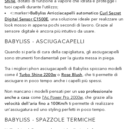
Shine
, dotato di funzione a vapore che idrata e protegge i
tuoi capelli durante l’utilizzo;
<::marker>
BaByliss Arricciacapelli automatico
Curl Secret
Digital Sensor C1500E
, una soluzione ideale per realizzare un
look mosso in appena pochi secondi di lavoro. Grazie al
sensore digitale è ancora più intuitivo da usare.
BABYLISS - ASCIUGACAPELLI
Quando si parla di cura della capigliatura, gli asciugacapelli
sono strumenti fondamentali per la giusta messa in piega.
Tra i migliori phon asciugacapelli di Babyliss spiccano modelli
come il
Turbo Shine 2200w‌
o
Rose Blush
, che ti permette di
asciugare in poco tempo anche i capelli più spessi.
Non mancano i modelli pensati per un
uso professionale
anche a casa
come
l'Ac Power Pro 2000w
, che grazie alla
velocità dell'aria fino a 100Km/h
ti permette di realizzare
un'asciugatura ed uno styling perfetti in poco tempo.
BABYLISS - SPAZZOLE TERMICHE