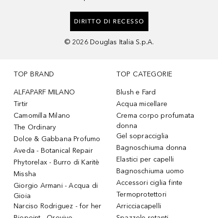
DIRITTO DI RECESSO
©
2026
Douglas Italia S.p.A.
TOP BRAND
TOP CATEGORIE
ALFAPARF MILANO
Blush e Fard
Tirtir
Acqua micellare
Camomilla Milano
Crema corpo profumata
donna
The Ordinary
Gel sopracciglia
Dolce & Gabbana Profumo
Bagnoschiuma donna
Aveda - Botanical Repair
Elastici per capelli
Phytorelax - Burro di Karitè
Bagnoschiuma uomo
Missha
Accessori ciglia finte
Giorgio Armani - Acqua di
Termoprotettori
Gioia
Narciso Rodriguez - for her
Arricciacapelli
Biopoint - Orovivo
Spazzole rotanti