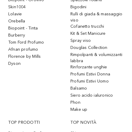
Skin1004
Bigodini
Lolavie
Rulli di giada & massaggio
viso
Orebella
Cofanetto trucchi
Biopoint - Tinta
Kit & Set Manicure
Burberry
Spray viso
Tom Ford Profumo
Douglas Collection
Afnan profumo
Rimpolpanti & volumizzanti
Florence by Mills
labbra
Dyson
Rinforzante unghie
Profumi Estivi Donna
Profumi Estivi Uomo
Balsamo
Siero acido ialuronico
Phon
Make up
TOP PRODOTTI
TOP NOVITÀ