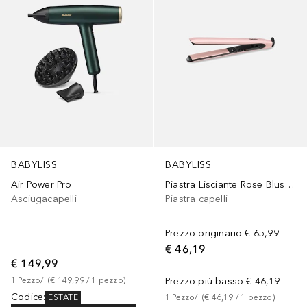
BABYLISS
BABYLISS
Air Power Pro
Piastra Lisciante Rose Blush 2498PRE
Asciugacapelli
Piastra capelli
Prezzo originario
€ 65,99
€ 46,19
€ 149,99
1
Pezzo/i
 (
€ 149,99
 / 
1
pezzo
)
Prezzo più basso
€ 46,19
Codice
:
ESTATE
1
Pezzo/i
 (
€ 46,19
 / 
1
pezzo
)