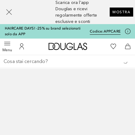
Scarica ora l'app
[navigation.slideout.screenreader]
Douglas e ricevi
MOSTRA
regolarmente offerte
esclusive e sconti
HAIRCARE DAYS! -25% su brand selezionati
Codice:
APPCARE
solo da APP
A Douglas Home
Alla Mia Li
Apri menu
Al Mio Account
Al 
Menu
Torna indietro
Esegui ricerca