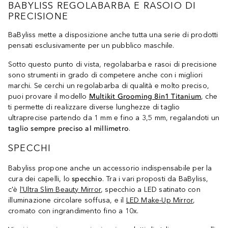
BABYLISS REGOLABARBA E RASOIO DI
PRECISIONE
BaByliss mette a disposizione anche tutta una serie di prodotti
pensati esclusivamente per un pubblico maschile.
Sotto questo punto di vista, regolabarba e rasoi di precisione
sono strumenti in grado di competere anche con i migliori
marchi. Se cerchi un regolabarba di qualità e molto preciso,
puoi provare il modello
Multikit Grooming 8in1 Titanium
, che
ti permette di realizzare diverse lunghezze di taglio
ultraprecise partendo da 1 mm e fino a 3,5 mm, regalandoti un
taglio sempre preciso al millimetro
.
SPECCHI
Babyliss propone anche un accessorio indispensabile per la
cura dei capelli, lo
specchio
. Tra i vari proposti da BaByliss,
c'è
l'Ultra Slim Beauty Mirror
, specchio a LED satinato con
illuminazione circolare soffusa, e il
LED Make-Up Mirror
,
cromato con ingrandimento fino a 10x.