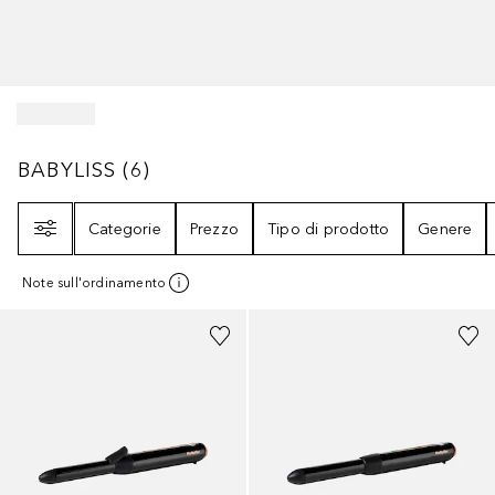
BABYLISS
6
RISULTATI
BABYLISS
(
6
)
Filtri
Categorie
Prezzo
Tipo di prodotto
Genere
Note sull'ordinamento