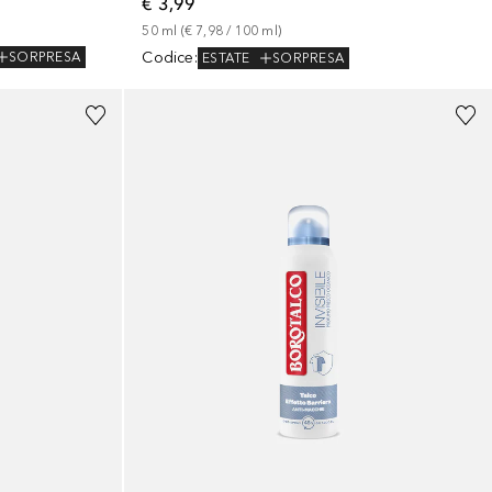
€ 3,99
50
ml
 (
€ 7,98
 / 
100
ml
)
Codice
:
SORPRESA
ESTATE
SORPRESA