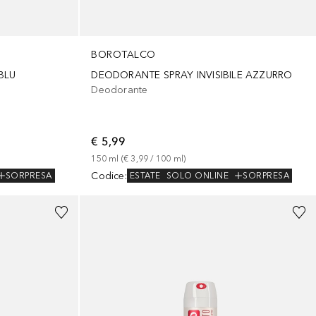
BOROTALCO
BLU
DEODORANTE SPRAY INVISIBILE AZZURRO
Deodorante
€ 5,99
150
ml
 (
€ 3,99
 / 
100
ml
)
Codice
:
SORPRESA
ESTATE
SOLO ONLINE
SORPRESA