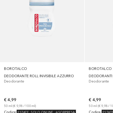
BOROTALCO
BOROTALCO
DEODORANTE ROLL INVISIBILE AZZURRO
DEODORANTI R
Deodorante
Deodorante
€ 4,99
€ 4,99
50
ml
 (
€ 9,98
 / 
100
ml
)
50
ml
 (
€ 9,98
 / 
1
Codice
:
Codice
:
ESTATE
SOLO ONLINE
SORPRESA
ESTAT