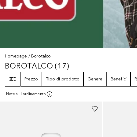
Homepage
Borotalco
BOROTALCO
(
17
)
BOROTALCO
17
RISULTATI
Filtri
Prezzo
Tipo di prodotto
Genere
Benefici
R
Note sull'ordinamento