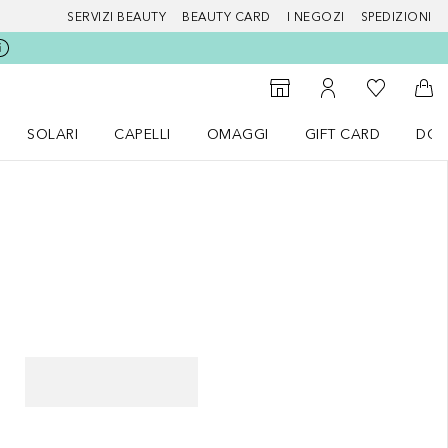
SERVIZI BEAUTY
BEAUTY CARD
I NEGOZI
SPEDIZIONI
Alla Mia Li
Storefinder
Al Mio Account
Al 
SOLARI
CAPELLI
OMAGGI
GIFT CARD
DOU
nu Make up
Apri il menu SOLARI
Apri il menu Capelli
Apri il menu OMAGGI