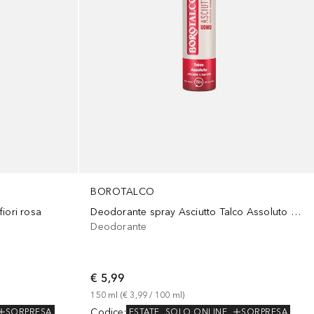
BOROTALCO
iori rosa
Deodorante spray Asciutto Talco Assoluto al profumo ambrato
Deodorante
€ 5,99
150
ml
 (
€ 3,99
 / 
100
ml
)
Codice
:
SORPRESA
ESTATE
SOLO ONLINE
SORPRESA