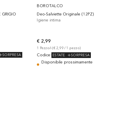
BOROTALCO
E GRIGIO
Deo-Salviette Originale (12PZ)
Igiene intima
€ 2,99
1
Pezzo/i
 (
€ 2,99
 / 
1
pezzo
)
Codice
:
SORPRESA
ESTATE
SORPRESA
Disponibile prossimamente