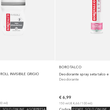
BOROTALCO
OLL INVISIBILE GRIGIO
Deodorante spray seta talco e f
Deodorante
€ 6,99
00
ml
)
150
ml
 (
€ 4,66
 / 
100
ml
)
Codice
:
E
SOLO ONLINE
SORPRESA
ESTATE
SOLO ONLINE