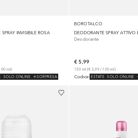
BOROTALCO
SPRAY INVISIBILE ROSA
DEODORANTE SPRAY ATTIVO 
Deodorante
€ 5,99
100
ml
)
150
ml
 (
€ 3,99
 / 
100
ml
)
Codice
:
E
SOLO ONLINE
SORPRESA
ESTATE
SOLO ONLINE