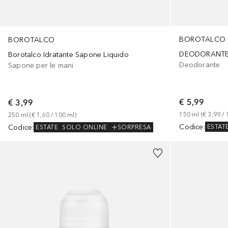
BOROTALCO
BOROTALCO
DEODORANTE 
Borotalco Idratante Sapone Liquido
Deodorante
Sapone per le mani
€ 5,99
€ 3,99
150
ml
 (
€ 3,99
 / 
250
ml
 (
€ 1,60
 / 
100
ml
)
Codice
:
Codice
:
ESTAT
ESTATE
SOLO ONLINE
SORPRESA