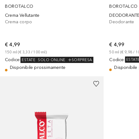
BOROTALCO
BOROTALCO
DEODORANTE R
Crema Vellutante
Deodorante
Crema corpo
€ 4,99
€ 4,99
50
ml
 (
€ 9,98
 / 
1
150
ml
 (
€ 3,33
 / 
100
ml
)
Codice
:
Codice
:
ESTAT
ESTATE
SOLO ONLINE
SORPRESA
Disponibile
Disponibile prossimamente