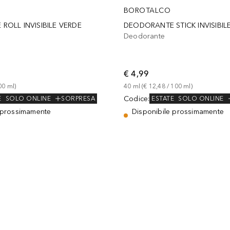
BOROTALCO
OLL INVISIBILE VERDE
DEODORANTE STICK INVISIBIL
Deodorante
€ 4,99
00
ml
)
40
ml
 (
€ 12,48
 / 
100
ml
)
Codice
:
E
SOLO ONLINE
SORPRESA
ESTATE
SOLO ONLINE
 prossimamente
Disponibile prossimamente