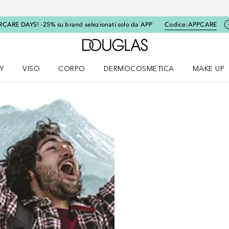
RCARE DAYS! -25% su brand selezionati solo da APP
Codice:
APPCARE
A Douglas Home
Y
VISO
CORPO
DERMOCOSMETICA
MAKE UP
menu K-BEAUTY
Apri il menu Viso
Apri il menu Corpo
Apri il menu DERMOCOSMETICA
Apri il me