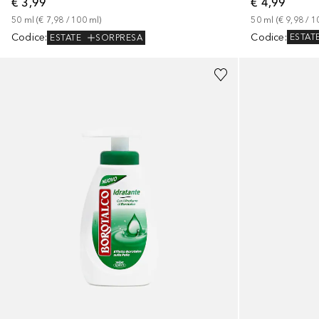
€ 4,99
€ 3,99
50
ml
 (
€ 9,98
 / 
1
50
ml
 (
€ 7,98
 / 
100
ml
)
Codice
:
Codice
:
ESTAT
ESTATE
SORPRESA