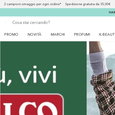
2 campioni omaggio per ogni ordine* Spedizione gratuita da 35,00€
HAI
Torna indietro
Esegui ricerca
PROMO
NOVITÀ
MARCHI
PROFUMI
K-BEAUT
Apri il menu PROMO
Apri il menu NOVITÀ
Apri il menu MARCHI
Apri il menu Profumi
Apri il 