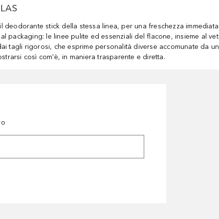
GLAS
 deodorante stick della stessa linea, per una freschezza immediata 
 dal packaging: le linee pulite ed essenziali del flacone, insieme a
i tagli rigorosi, che esprime personalità diverse accomunate da una c
strarsi così com'è, in maniera trasparente e diretta.
ro