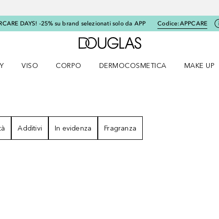
RCARE DAYS! -25% su brand selezionati solo da APP
Codice:
APPCARE
A Douglas Home
Y
VISO
CORPO
DERMOCOSMETICA
MAKE UP
menu K-BEAUTY
Apri il menu Viso
Apri il menu Corpo
Apri il menu DERMOCOSMETICA
Apri il me
tà
Additivi
In evidenza
Fragranza