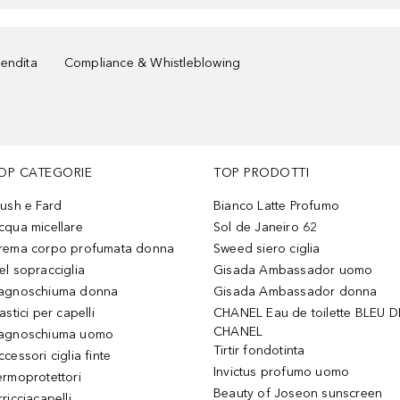
vendita
Compliance & Whistleblowing
OP CATEGORIE
TOP PRODOTTI
lush e Fard
Bianco Latte Profumo
cqua micellare
Sol de Janeiro 62
rema corpo profumata donna
Sweed siero ciglia
el sopracciglia
Gisada Ambassador uomo
agnoschiuma donna
Gisada Ambassador donna
astici per capelli
CHANEL Eau de toilette BLEU D
CHANEL
agnoschiuma uomo
Tirtir fondotinta
ccessori ciglia finte
Invictus profumo uomo
ermoprotettori
Beauty of Joseon sunscreen
ricciacapelli