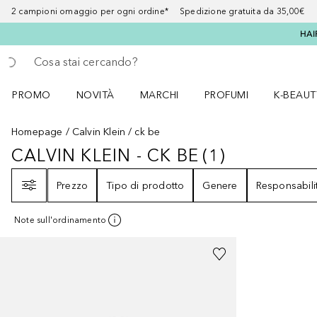
2 campioni omaggio per ogni ordine* Spedizione gratuita da 35,00€
HAI
Torna indietro
Esegui ricerca
PROMO
NOVITÀ
MARCHI
PROFUMI
K-BEAUT
Apri il menu PROMO
Apri il menu NOVITÀ
Apri il menu MARCHI
Apri il menu Profumi
Apri il 
Homepage
Calvin Klein
ck be
CALVIN KLEIN - CK BE
(
1
)
CALVIN KLEIN - CK BE
1
RISULTATI
Filtri
Prezzo
Tipo di prodotto
Genere
Responsabili
Note sull'ordinamento