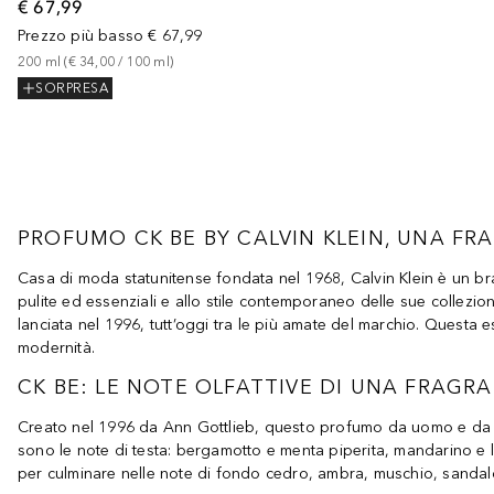
€ 67,99
Prezzo più basso
€ 67,99
200
ml
 (
€ 34,00
 / 
100
ml
)
SORPRESA
PROFUMO CK BE BY CALVIN KLEIN, UNA FRA
Casa di moda statunitense fondata nel 1968, Calvin Klein è un bra
pulite ed essenziali e allo stile contemporaneo delle sue collez
lanciata nel 1996, tutt’oggi tra le più amate del marchio. Questa
modernità.
CK BE: LE NOTE OLFATTIVE DI UNA FRAG
Creato nel 1996 da Ann Gottlieb, questo profumo da uomo e da don
sono le note di testa: bergamotto e menta piperita, mandarino e 
per culminare nelle note di fondo cedro, ambra, muschio, sandal