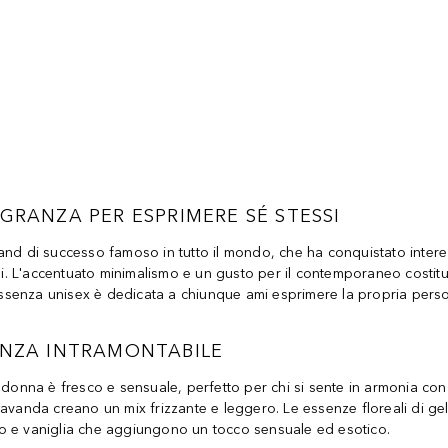
GRANZA PER ESPRIMERE SÉ STESSI
nd di successo famoso in tutto il mondo, che ha conquistato intere g
ioni. L'accentuato minimalismo e un gusto per il contemporaneo cost
 essenza unisex è dedicata a chiunque ami esprimere la propria pers
RANZA INTRAMONTABILE
na è fresco e sensuale, perfetto per chi si sente in armonia con sé
lavanda creano un mix frizzante e leggero. Le essenze floreali di g
o e vaniglia che aggiungono un tocco sensuale ed esotico.