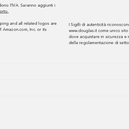
udono l’IVA. Saranno aggiunti i
orto.
ing and all related logos are
I Sigilli di autenticità riconosco
f Amazon.com, Inc. or its
www.douglas.it come unico sito 
dove acquistare in sicurezza e n
della regolamentazione di setto