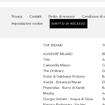
Privacy
Contatti
Diritto di recesso
Condizioni di 
Impostazioni cookie
DIRITTO DI RECESSO
TOP BRAND
T
ALFAPARF MILANO
B
Tirtir
A
Camomilla Milano
C
The Ordinary
G
Dolce & Gabbana Profumo
B
Aveda - Botanical Repair
El
Phytorelax - Burro di Karitè
B
Missha
A
Giorgio Armani - Acqua di Gioia
T
Narciso Rodriguez - for her
Ar