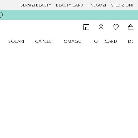
SERVIZI BEAUTY
BEAUTY CARD
I NEGOZI
SPEDIZIONI
Alla Mia Li
Storefinder
Al Mio Account
Al 
SOLARI
CAPELLI
OMAGGI
GIFT CARD
DOU
nu Make up
Apri il menu SOLARI
Apri il menu Capelli
Apri il menu OMAGGI