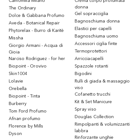
Camomilla Milano
Crema corpo profumata
donna
The Ordinary
Gel sopracciglia
Dolce & Gabbana Profumo
Bagnoschiuma donna
Aveda - Botanical Repair
Elastici per capelli
Phytorelax - Burro di Karitè
Bagnoschiuma uomo
Missha
Accessori ciglia finte
Giorgio Armani - Acqua di
Termoprotettori
Gioia
Narciso Rodriguez - for her
Arricciacapelli
Biopoint - Orovivo
Spazzole rotanti
Skin1004
Bigodini
Lolavie
Rulli di giada & massaggio
viso
Orebella
Cofanetto trucchi
Biopoint - Tinta
Kit & Set Manicure
Burberry
Spray viso
Tom Ford Profumo
Douglas Collection
Afnan profumo
Rimpolpanti & volumizzanti
Florence by Mills
labbra
Dyson
Rinforzante unghie