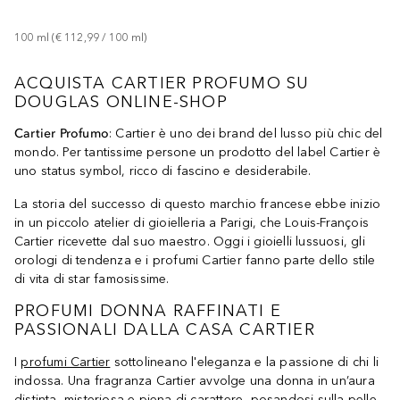
100
ml
 (
€ 112,99
 / 
100
ml
)
ACQUISTA CARTIER PROFUMO SU
DOUGLAS ONLINE-SHOP
Cartier Profumo
: Cartier è uno dei brand del lusso più chic del
mondo. Per tantissime persone un prodotto del label Cartier è
uno status symbol, ricco di fascino e desiderabile.
La storia del successo di questo marchio francese ebbe inizio
in un piccolo atelier di gioielleria a Parigi, che Louis-François
Cartier ricevette dal suo maestro. Oggi i gioielli lussuosi, gli
orologi di tendenza e i profumi Cartier fanno parte dello stile
di vita di star famosissime.
PROFUMI DONNA RAFFINATI E
PASSIONALI DALLA CASA CARTIER
I
profumi Cartier
sottolineano l'eleganza e la passione di chi li
indossa. Una fragranza Cartier avvolge una donna in un’aura
distinta, misteriosa e piena di carattere, posandosi sulla pelle