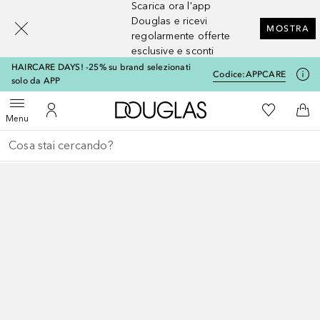
Scarica ora l'app
[navigation.slideout.screenreader]
Douglas e ricevi
MOSTRA
regolarmente offerte
esclusive e sconti
HAIRCARE DAYS! -25% su brand selezionati
Codice:
APPCARE
solo da APP
A Douglas Home
Alla Mia Li
Apri menu
Al Mio Account
Al 
Menu
Torna indietro
Esegui ricerca