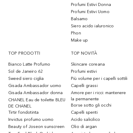
Profumi Estivi Donna
Profumi Estivi Uomo
Balsamo
Siero acido ialuronico
Phon
Make up
TOP PRODOTTI
TOP NOVITÀ
Bianco Latte Profumo
Skincare coreana
Sol de Janeiro 62
Profumi estivi
Sweed siero ciglia
Più volume per i capelli sottili
Gisada Ambassador uomo
Capelli grassi
Gisada Ambassador donna
Amore per i ricci: mantenere
la permanente
CHANEL Eau de toilette BLEU
Borse sotto gli occhi
DE CHANEL
Tirtir fondotinta
Capelli spenti
Invictus profumo uomo
Acido salicilico
Beauty of Joseon sunscreen
Olio di argan