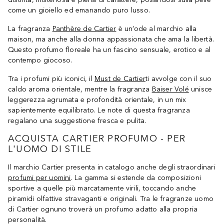
come un gioiello ed emanando puro lusso.
La fragranza
Panthère de Cartier
è un’ode al marchio alla
maison, ma anche alla donna appassionata che ama la libertà.
Questo profumo floreale ha un fascino sensuale, erotico e al
contempo giocoso.
Tra i profumi più iconici, il
Must de Cartier
ti avvolge con il suo
caldo aroma orientale, mentre la fragranza
Baiser Volé
unisce
leggerezza agrumata e profondità orientale, in un mix
sapientemente equilibrato. Le note di questa fragranza
regalano una suggestione fresca e pulita.
ACQUISTA CARTIER PROFUMO - PER
L'UOMO DI STILE
Il marchio Cartier presenta in catalogo anche degli straordinari
profumi per uomini
. La gamma si estende da composizioni
sportive a quelle più marcatamente virili, toccando anche
piramidi olfattive stravaganti e originali. Tra le fragranze uomo
di Cartier ognuno troverà un profumo adatto alla propria
personalità.