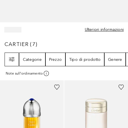
Ulteriori informazioni
CARTIER
7
RISULTATI
CARTIER
(
7
)
Filtri
Categorie
Prezzo
Tipo di prodotto
Genere
Note sull'ordinamento