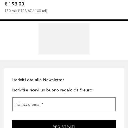
€ 193,00
150
ml
 (
€ 128,67
 / 
100
ml
)
Iscriviti ora alla Newsletter
Iscriviti e ricevi un buono regalo da 5 euro
Indirizzo email
*
REGISTRATI