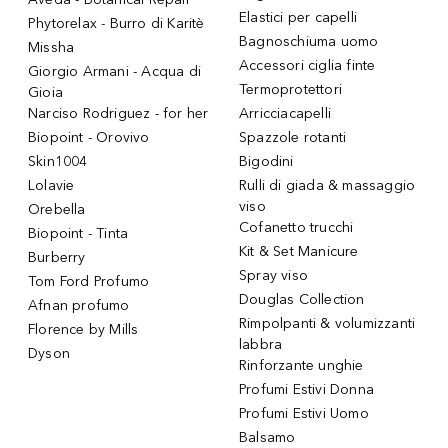
Elastici per capelli
Phytorelax - Burro di Karitè
Bagnoschiuma uomo
Missha
Accessori ciglia finte
Giorgio Armani - Acqua di
Termoprotettori
Gioia
Narciso Rodriguez - for her
Arricciacapelli
Biopoint - Orovivo
Spazzole rotanti
Skin1004
Bigodini
Lolavie
Rulli di giada & massaggio
viso
Orebella
Cofanetto trucchi
Biopoint - Tinta
Kit & Set Manicure
Burberry
Spray viso
Tom Ford Profumo
Douglas Collection
Afnan profumo
Rimpolpanti & volumizzanti
Florence by Mills
labbra
Dyson
Rinforzante unghie
Profumi Estivi Donna
Profumi Estivi Uomo
Balsamo