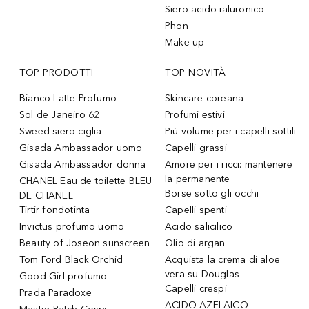
Siero acido ialuronico
Phon
Make up
TOP PRODOTTI
TOP NOVITÀ
Bianco Latte Profumo
Skincare coreana
Sol de Janeiro 62
Profumi estivi
Sweed siero ciglia
Più volume per i capelli sottili
Gisada Ambassador uomo
Capelli grassi
Gisada Ambassador donna
Amore per i ricci: mantenere
la permanente
CHANEL Eau de toilette BLEU
Borse sotto gli occhi
DE CHANEL
Tirtir fondotinta
Capelli spenti
Invictus profumo uomo
Acido salicilico
Beauty of Joseon sunscreen
Olio di argan
Tom Ford Black Orchid
Acquista la crema di aloe
vera su Douglas
Good Girl profumo
Capelli crespi
Prada Paradoxe
ACIDO AZELAICO