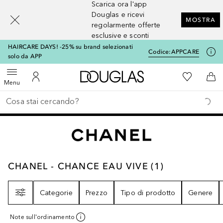
Scarica ora l'app
[navigation.slideout.screenreader]
Douglas e ricevi
MOSTRA
regolarmente offerte
esclusive e sconti
HAIRCARE DAYS! -25% su brand selezionati
Codice:
APPCARE
solo da APP
A Douglas Home
Alla Mia Li
Apri menu
Al Mio Account
Al 
Menu
Torna indietro
Esegui ricerca
CHANEL - CHANCE EAU VIVE
1
RISULTATI
CHANEL - CHANCE EAU VIVE
(
1
)
Filtri
Categorie
Prezzo
Tipo di prodotto
Genere
Note sull'ordinamento