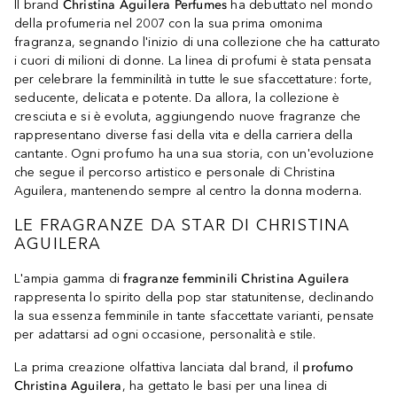
Il brand
Christina Aguilera Perfumes
ha debuttato nel mondo
della profumeria nel 2007 con la sua prima omonima
fragranza, segnando l'inizio di una collezione che ha catturato
i cuori di milioni di donne. La linea di profumi è stata pensata
per celebrare la femminilità in tutte le sue sfaccettature: forte,
seducente, delicata e potente. Da allora, la collezione è
cresciuta e si è evoluta, aggiungendo nuove fragranze che
rappresentano diverse fasi della vita e della carriera della
cantante. Ogni profumo ha una sua storia, con un'evoluzione
che segue il percorso artistico e personale di Christina
Aguilera, mantenendo sempre al centro la donna moderna.
LE FRAGRANZE DA STAR DI CHRISTINA
AGUILERA
L'ampia gamma di
fragranze femminili Christina Aguilera
rappresenta lo spirito della pop star statunitense, declinando
la sua essenza femminile in tante sfaccettate varianti, pensate
per adattarsi ad ogni occasione, personalità e stile.
La prima creazione olfattiva lanciata dal brand, il
profumo
Christina Aguilera
, ha gettato le basi per una linea di