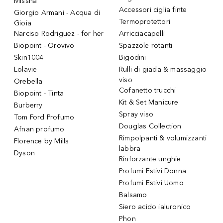
Missha
Accessori ciglia finte
Giorgio Armani - Acqua di
Termoprotettori
Gioia
Narciso Rodriguez - for her
Arricciacapelli
Biopoint - Orovivo
Spazzole rotanti
Skin1004
Bigodini
Lolavie
Rulli di giada & massaggio
viso
Orebella
Cofanetto trucchi
Biopoint - Tinta
Kit & Set Manicure
Burberry
Spray viso
Tom Ford Profumo
Douglas Collection
Afnan profumo
Rimpolpanti & volumizzanti
Florence by Mills
labbra
Dyson
Rinforzante unghie
Profumi Estivi Donna
Profumi Estivi Uomo
Balsamo
Siero acido ialuronico
Phon