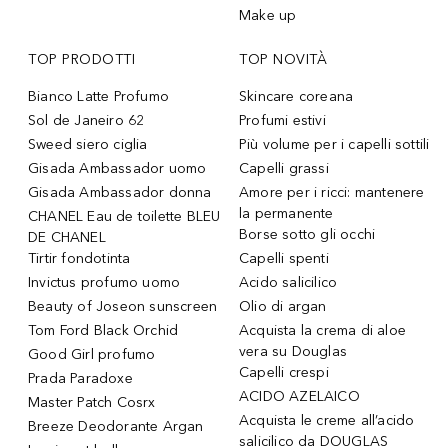
Make up
TOP PRODOTTI
TOP NOVITÀ
Bianco Latte Profumo
Skincare coreana
Sol de Janeiro 62
Profumi estivi
Sweed siero ciglia
Più volume per i capelli sottili
Gisada Ambassador uomo
Capelli grassi
Gisada Ambassador donna
Amore per i ricci: mantenere
la permanente
CHANEL Eau de toilette BLEU
Borse sotto gli occhi
DE CHANEL
Tirtir fondotinta
Capelli spenti
Invictus profumo uomo
Acido salicilico
Beauty of Joseon sunscreen
Olio di argan
Tom Ford Black Orchid
Acquista la crema di aloe
vera su Douglas
Good Girl profumo
Capelli crespi
Prada Paradoxe
ACIDO AZELAICO
Master Patch Cosrx
Acquista le creme all’acido
Breeze Deodorante Argan
salicilico da DOUGLAS