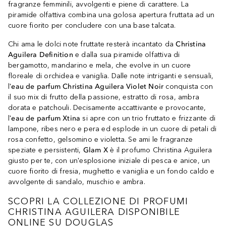
fragranze femminili, avvolgenti e piene di carattere. La
piramide olfattiva combina una golosa apertura fruttata ad un
cuore fiorito per concludere con una base talcata.
Chi ama le dolci note fruttate resterà incantato da
Christina
Aguilera Definition
e dalla sua piramide olfattiva di
bergamotto, mandarino e mela, che evolve in un cuore
floreale di orchidea e vaniglia. Dalle note intriganti e sensuali,
l'
eau de parfum Christina Aguilera Violet Noir
conquista con
il suo mix di frutto della passione, estratto di rosa, ambra
dorata e patchouli. Decisamente accattivante e provocante,
l'
eau de parfum Xtina
si apre con un trio fruttato e frizzante di
lampone, ribes nero e pera ed esplode in un cuore di petali di
rosa confetto, gelsomino e violetta. Se ami le fragranze
speziate e persistenti,
Glam X
è il profumo Christina Aguilera
giusto per te, con un'esplosione iniziale di pesca e anice, un
cuore fiorito di fresia, mughetto e vaniglia e un fondo caldo e
avvolgente di sandalo, muschio e ambra.
SCOPRI LA COLLEZIONE DI PROFUMI
CHRISTINA AGUILERA DISPONIBILE
ONLINE SU DOUGLAS