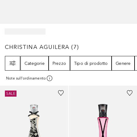
CHRISTINA AGUILERA
7
RISULTATI
CHRISTINA AGUILERA
(
7
)
Filtri
Categorie
Prezzo
Tipo di prodotto
Genere
Note sull'ordinamento
SALE