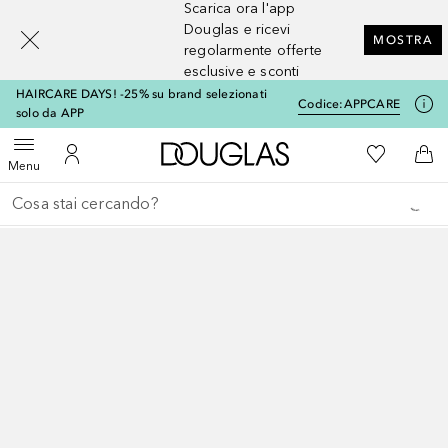
Scarica ora l'app
[navigation.slideout.screenreader]
Douglas e ricevi
MOSTRA
regolarmente offerte
esclusive e sconti
HAIRCARE DAYS! -25% su brand selezionati
Codice:
APPCARE
solo da APP
A Douglas Home
Alla Mia Li
Apri menu
Al Mio Account
Al 
Menu
Torna indietro
Esegui ricerca