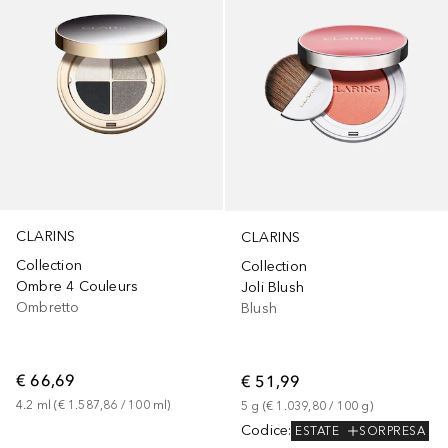
CLARINS
CLARINS
Collection
Collection
Ombre 4 Couleurs
Joli Blush
Ombretto
Blush
€ 66,69
€ 51,99
4.2
ml
 (
€ 1.587,86
 / 
100
ml
)
5
g
 (
€ 1.039,80
 / 
100
g
)
Codice
:
ESTATE
SORPRESA