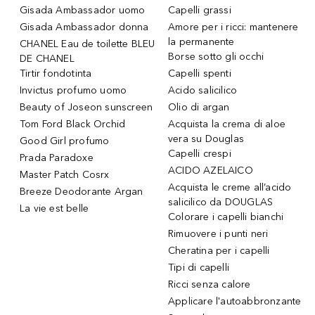
Gisada Ambassador uomo
Capelli grassi
Gisada Ambassador donna
Amore per i ricci: mantenere
la permanente
CHANEL Eau de toilette BLEU
Borse sotto gli occhi
DE CHANEL
Tirtir fondotinta
Capelli spenti
Invictus profumo uomo
Acido salicilico
Beauty of Joseon sunscreen
Olio di argan
Tom Ford Black Orchid
Acquista la crema di aloe
vera su Douglas
Good Girl profumo
Capelli crespi
Prada Paradoxe
ACIDO AZELAICO
Master Patch Cosrx
Acquista le creme all’acido
Breeze Deodorante Argan
salicilico da DOUGLAS
La vie est belle
Colorare i capelli bianchi
Rimuovere i punti neri
Cheratina per i capelli
Tipi di capelli
Ricci senza calore
Applicare l'autoabbronzante