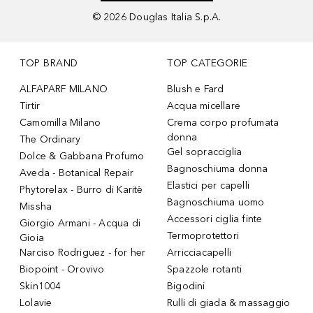
©
2026
Douglas Italia S.p.A.
TOP BRAND
TOP CATEGORIE
ALFAPARF MILANO
Blush e Fard
Tirtir
Acqua micellare
Camomilla Milano
Crema corpo profumata
donna
The Ordinary
Gel sopracciglia
Dolce & Gabbana Profumo
Bagnoschiuma donna
Aveda - Botanical Repair
Elastici per capelli
Phytorelax - Burro di Karitè
Bagnoschiuma uomo
Missha
Accessori ciglia finte
Giorgio Armani - Acqua di
Termoprotettori
Gioia
Narciso Rodriguez - for her
Arricciacapelli
Biopoint - Orovivo
Spazzole rotanti
Skin1004
Bigodini
Lolavie
Rulli di giada & massaggio