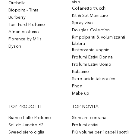
viso
Orebella
Cofanetto trucchi
Biopoint - Tinta
Kit & Set Manicure
Burberry
Spray viso
Tom Ford Profumo
Douglas Collection
Afnan profumo
Rimpolpanti & volumizzanti
Florence by Mills
labbra
Dyson
Rinforzante unghie
Profumi Estivi Donna
Profumi Estivi Uomo
Balsamo
Siero acido ialuronico
Phon
Make up
TOP PRODOTTI
TOP NOVITÀ
Bianco Latte Profumo
Skincare coreana
Sol de Janeiro 62
Profumi estivi
Sweed siero ciglia
Più volume per i capelli sottili