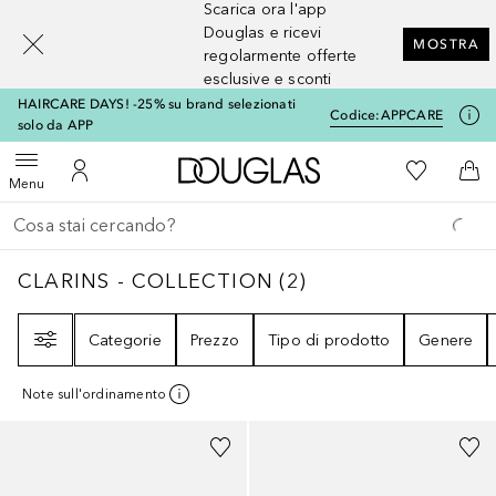
Scarica ora l'app
[navigation.slideout.screenreader]
Douglas e ricevi
MOSTRA
regolarmente offerte
esclusive e sconti
HAIRCARE DAYS! -25% su brand selezionati
Codice:
APPCARE
solo da APP
A Douglas Home
Alla Mia Li
Apri menu
Al Mio Account
Al 
Menu
Torna indietro
Esegui ricerca
CLARINS - COLLECTION
2
RISULTATI
CLARINS - COLLECTION
(
2
)
Filtri
Categorie
Prezzo
Tipo di prodotto
Genere
Note sull'ordinamento
+
2
+
4