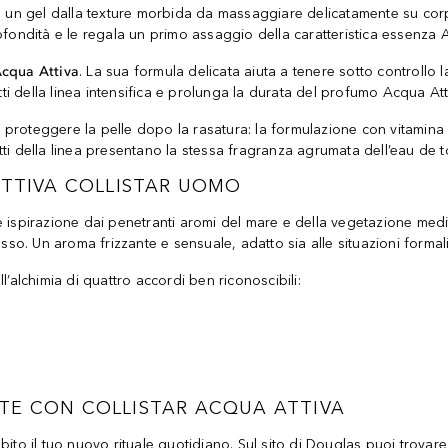
: un gel dalla texture morbida da massaggiare delicatamente su corpo
 profondità e le regala un primo assaggio della caratteristica essenza 
Acqua Attiva
. La sua formula delicata aiuta a tenere sotto controllo l
dotti della linea intensifica e prolunga la durata del profumo Acqua Att
 proteggere la pelle dopo la rasatura: la formulazione con vitamin
otti della linea presentano la stessa fragranza agrumata dell’eau de to
ATTIVA COLLISTAR UOMO
e ispirazione dai penetranti aromi del mare e della vegetazione med
sso. Un aroma frizzante e sensuale, adatto sia alle situazioni formal
l’alchimia di quattro accordi ben riconoscibili:
TE CON COLLISTAR ACQUA ATTIVA
ito il tuo nuovo rituale quotidiano. Sul sito di Douglas puoi trovare 