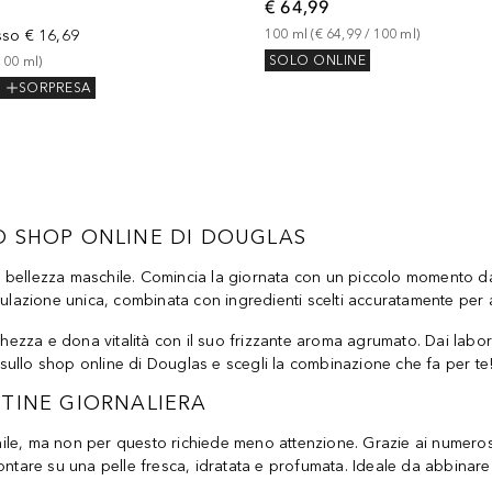
€ 64,99
sso
€ 16,69
100
ml
 (
€ 64,99
 / 
100
ml
)
SOLO ONLINE
100
ml
)
SORPRESA
O SHOP ONLINE DI DOUGLAS
 di bellezza maschile. Comincia la giornata con un piccolo momento d
rmulazione unica, combinata con ingredienti scelti accuratamente pe
hezza e dona vitalità con il suo frizzante aroma agrumato. Dai labo
i sullo shop online di Douglas e scegli la combinazione che fa per te
UTINE GIORNALIERA
ile, ma non per questo richiede meno attenzione. Grazie ai numeros
 contare su una pelle fresca, idratata e profumata. Ideale da abbinare 