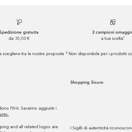
Spedizione gratuita
2 campioni omaggi
da 35,00 €
a tua scelta¹
 scegliere tra le nostre proposte ² Non disponibile per i prodotti 
Shopping Sicuro
udono l’IVA. Saranno aggiunti i
orto.
ing and all related logos are
I Sigilli di autenticità riconosco