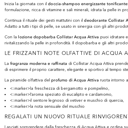
Inizia la giornata con il
doccia-shampoo energizzante tonificante
formulazione, ricca di vitamine e sali minerali, idrata la pelle in
Continua il rituale dei gesti mattutini con il
deodorante Collistar 
Adatto a tutti i tipi di pelle, se usato in sinergia con gli altri pro
Con la
lozione dopobarba Collistar Acqua Attiva
puoi idratare e
rivitalizzando la pelle in profondità. Il dopobarba e gli altri prod
LE FRIZZANTI NOTE OLFATTIVE DI ACQUA 
La
fragranza moderna e raffinata
di Collistar Acqua Attiva prend
di esprimere il proprio carattere, elegante e sportivo al tempo ste
La piramide olfattiva del
profumo di Acqua Attiva
ruota intorno al
<::marker>la freschezza di bergamotto e pompelmo,
<::marker>l’aroma speziato di eucalipto e cardamomo,
<::marker>il sentore legnoso di vetiver e muschio di quercia,
<::marker>la nota sensuale del muschio
REGALATI UN NUOVO RITUALE RINVIGOREN
Lasciati sorprendere dalla freschezza di Acqua Attiva e ordina sub