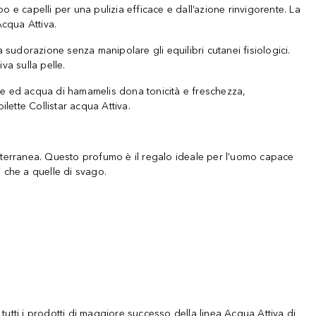
 e capelli per una pulizia efficace e dall’azione rinvigorente. La
Acqua Attiva.
a sudorazione senza manipolare gli equilibri cutanei fisiologici.
iva sulla pelle.
a e ed acqua di hamamelis dona tonicità e freschezza,
ilette Collistar acqua Attiva.
iterranea. Questo profumo è il regalo ideale per l’uomo capace
i che a quelle di svago.
tutti i prodotti di maggiore successo della linea Acqua Attiva di