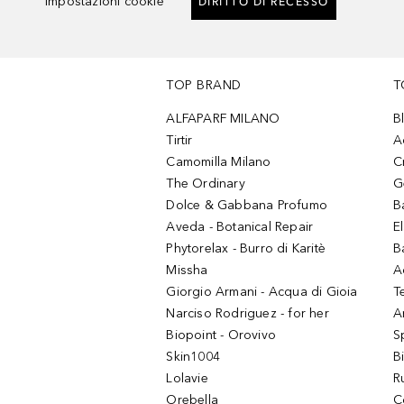
Impostazioni cookie
DIRITTO DI RECESSO
TOP BRAND
T
ALFAPARF MILANO
B
Tirtir
A
Camomilla Milano
C
The Ordinary
G
Dolce & Gabbana Profumo
B
Aveda - Botanical Repair
El
Phytorelax - Burro di Karitè
B
Missha
A
Giorgio Armani - Acqua di Gioia
T
Narciso Rodriguez - for her
Ar
Biopoint - Orovivo
S
Skin1004
B
Lolavie
R
Orebella
C