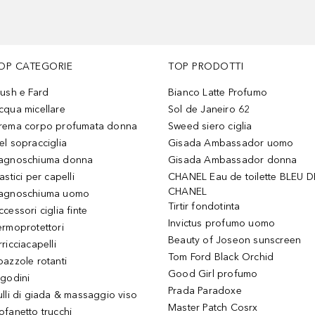
OP CATEGORIE
TOP PRODOTTI
lush e Fard
Bianco Latte Profumo
cqua micellare
Sol de Janeiro 62
rema corpo profumata donna
Sweed siero ciglia
el sopracciglia
Gisada Ambassador uomo
agnoschiuma donna
Gisada Ambassador donna
astici per capelli
CHANEL Eau de toilette BLEU D
CHANEL
agnoschiuma uomo
Tirtir fondotinta
ccessori ciglia finte
Invictus profumo uomo
ermoprotettori
Beauty of Joseon sunscreen
ricciacapelli
Tom Ford Black Orchid
pazzole rotanti
Good Girl profumo
igodini
Prada Paradoxe
ulli di giada & massaggio viso
Master Patch Cosrx
ofanetto trucchi