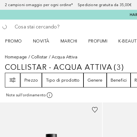
2 campioni omaggio per ogni ordine* Spedizione gratuita da 35,00€
HAI
Torna indietro
Esegui ricerca
PROMO
NOVITÀ
MARCHI
PROFUMI
K-BEAUT
Apri il menu PROMO
Apri il menu NOVITÀ
Apri il menu MARCHI
Apri il menu Profumi
Apri il 
Homepage
Collistar
Acqua Attiva
COLLISTAR - ACQUA ATTIVA
(
3
)
COLLISTAR - ACQUA ATTIVA
3
RIS
Filtri
Prezzo
Tipo di prodotto
Genere
Benefici
R
Note sull'ordinamento