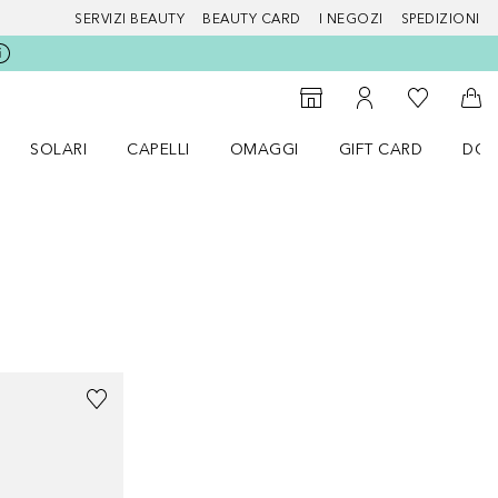
SERVIZI BEAUTY
BEAUTY CARD
I NEGOZI
SPEDIZIONI
Alla Mia Li
Storefinder
Al Mio Account
Al 
SOLARI
CAPELLI
OMAGGI
GIFT CARD
DOU
nu Make up
Apri il menu SOLARI
Apri il menu Capelli
Apri il menu OMAGGI