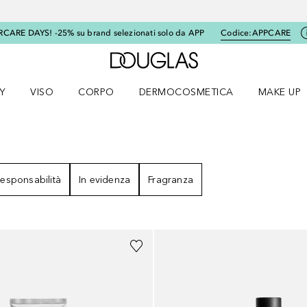
RCARE DAYS! -25% su brand selezionati solo da APP
Codice:
APPCARE
A Douglas Home
Y
VISO
CORPO
DERMOCOSMETICA
MAKE UP
menu K-BEAUTY
Apri il menu Viso
Apri il menu Corpo
Apri il menu DERMOCOSMETICA
Apri il me
ULTATI
esponsabilità
In evidenza
Fragranza