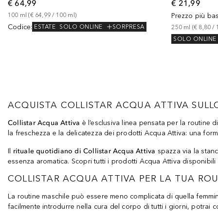
€ 64,99
€ 21,99
100
ml
 (
€ 64,99
 / 
100
ml
)
Prezzo più ba
Codice
:
ESTATE
SOLO ONLINE
SORPRESA
250
ml
 (
€ 8,80
 / 
SOLO ONLINE
ACQUISTA COLLISTAR ACQUA ATTIVA SULL
Collistar Acqua Attiva
è l’esclusiva linea pensata per la routine
la freschezza e la delicatezza dei prodotti Acqua Attiva: una fo
Il
rituale quotidiano di Collistar Acqua Attiva
spazza via la stanc
essenza aromatica. Scopri tutti i prodotti Acqua Attiva disponibil
COLLISTAR ACQUA ATTIVA PER LA TUA RO
La routine maschile può essere meno complicata di quella femmin
facilmente introdurre nella cura del corpo di tutti i giorni, potrai