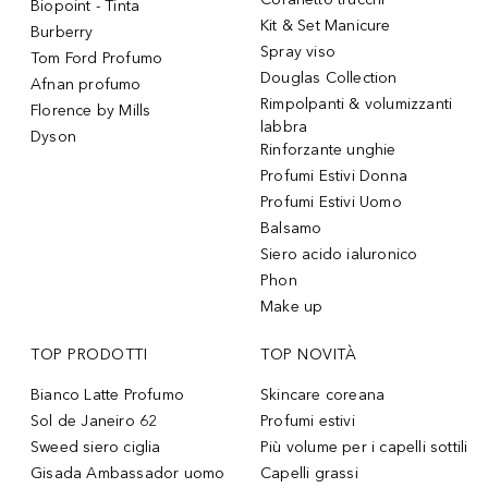
Biopoint - Tinta
Kit & Set Manicure
Burberry
Spray viso
Tom Ford Profumo
Douglas Collection
Afnan profumo
Rimpolpanti & volumizzanti
Florence by Mills
labbra
Dyson
Rinforzante unghie
Profumi Estivi Donna
Profumi Estivi Uomo
Balsamo
Siero acido ialuronico
Phon
Make up
TOP PRODOTTI
TOP NOVITÀ
Bianco Latte Profumo
Skincare coreana
Sol de Janeiro 62
Profumi estivi
Sweed siero ciglia
Più volume per i capelli sottili
Gisada Ambassador uomo
Capelli grassi