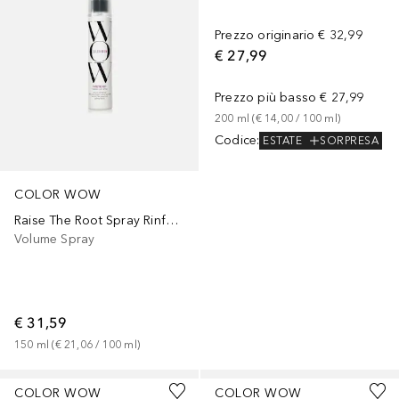
Prezzo originario
€ 32,99
€ 27,99
Prezzo più basso
€ 27,99
200
ml
 (
€ 14,00
 / 
100
ml
)
Codice
:
ESTATE
SORPRESA
COLOR WOW
Raise The Root Spray Rinforzante
Volume Spray
€ 31,59
150
ml
 (
€ 21,06
 / 
100
ml
)
COLOR WOW
COLOR WOW