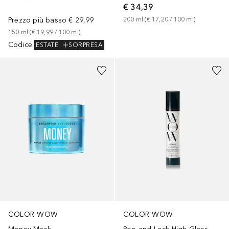
€ 34,39
200
ml
 (
€ 17,20
 / 
100
ml
)
Prezzo più basso
€ 29,99
150
ml
 (
€ 19,99
 / 
100
ml
)
Codice
:
ESTATE
SORPRESA
COLOR WOW
COLOR WOW