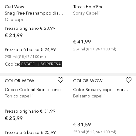
Curl Wow
Texas Hold'Em
Snag Free Preshampoo districante
Spray Capelli
Olio capelli
Prezzo originario
€ 28,99
€ 24,99
€ 41,99
Prezzo più basso
€ 24,99
234
ml
 (
€ 17,94
 / 
100
ml
)
295
ml
 (
€ 8,47
 / 
100
ml
)
Codice
:
ESTATE
SORPRESA
COLOR WOW
COLOR WOW
Cocco Cocktail Bionic Tonic
Color Security capelli normali spessi
Tonico capelli
Balsamo capelli
Prezzo originario
€ 31,99
€ 25,99
€ 31,59
Prezzo più basso
€ 25,99
250
ml
 (
€ 12,64
 / 
100
ml
)