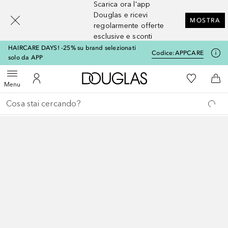
Scarica ora l'app
[navigation.slideout.screenreader]
Douglas e ricevi
MOSTRA
regolarmente offerte
esclusive e sconti
HAIRCARE DAYS! -25% su brand selezionati
Codice:
APPCARE
solo da APP
A Douglas Home
Alla Mia Li
Apri menu
Al Mio Account
Al 
Menu
Torna indietro
Esegui ricerca