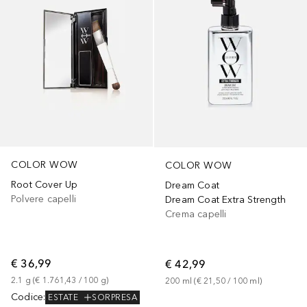
COLOR WOW
COLOR WOW
Root Cover Up
Dream Coat
Polvere capelli
Dream Coat Extra Strength
Crema capelli
€ 36,99
€ 42,99
2.1
g
 (
€ 1.761,43
 / 
100
g
)
200
ml
 (
€ 21,50
 / 
100
ml
)
Codice
:
ESTATE
SORPRESA