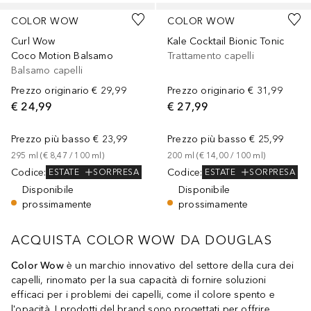
COLOR WOW
COLOR WOW
Curl Wow
Kale Cocktail Bionic Tonic
Coco Motion Balsamo
Trattamento capelli
Balsamo capelli
Prezzo originario
€ 29,99
Prezzo originario
€ 31,99
€ 24,99
€ 27,99
Prezzo più basso
€ 23,99
Prezzo più basso
€ 25,99
295
ml
 (
€ 8,47
 / 
100
ml
)
200
ml
 (
€ 14,00
 / 
100
ml
)
Codice
:
Codice
:
ESTATE
SORPRESA
ESTATE
SORPRESA
Disponibile
Disponibile
prossimamente
prossimamente
ACQUISTA COLOR WOW DA DOUGLAS
Color Wow
è un marchio innovativo del settore della cura dei
capelli, rinomato per la sua capacità di fornire soluzioni
efficaci per i problemi dei capelli, come il colore spento e
l'opacità. I prodotti del brand sono progettati per offrire