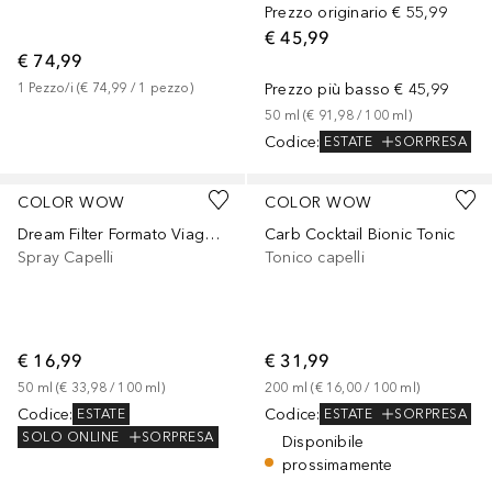
Prezzo originario
€ 55,99
€ 45,99
€ 74,99
1
Pezzo/i
 (
€ 74,99
 / 
1
pezzo
)
Prezzo più basso
€ 45,99
50
ml
 (
€ 91,98
 / 
100
ml
)
Codice
:
ESTATE
SORPRESA
COLOR WOW
COLOR WOW
Dream Filter Formato Viaggio
Carb Cocktail Bionic Tonic
Spray Capelli
Tonico capelli
€ 16,99
€ 31,99
50
ml
 (
€ 33,98
 / 
100
ml
)
200
ml
 (
€ 16,00
 / 
100
ml
)
Codice
:
Codice
:
ESTATE
ESTATE
SORPRESA
SOLO ONLINE
SORPRESA
Disponibile
prossimamente