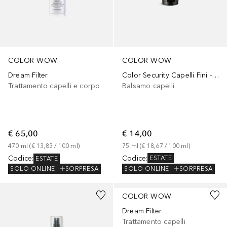
COLOR WOW
COLOR WOW
Color Security Capelli Fini - TRAVEL SIZE
Dream Filter
Balsamo capelli
Trattamento capelli e corpo
€ 14,00
€ 65,00
75
ml
 (
€ 18,67
 / 
100
ml
)
470
ml
 (
€ 13,83
 / 
100
ml
)
Codice
:
Codice
:
ESTATE
ESTATE
SOLO ONLINE
SORPRESA
SOLO ONLINE
SORPRESA
COLOR WOW
Dream Filter
Trattamento capelli