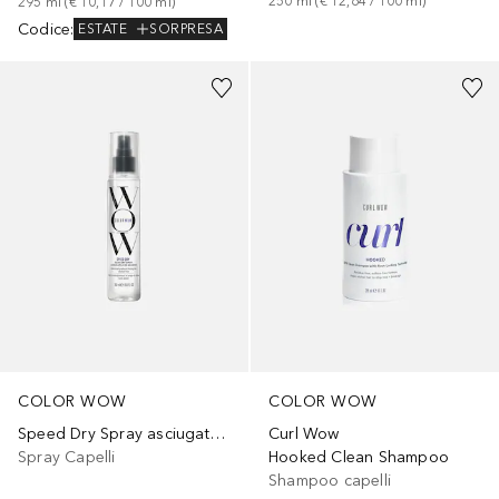
250
ml
 (
€ 12,64
 / 
100
ml
)
295
ml
 (
€ 10,17
 / 
100
ml
)
Codice
:
ESTATE
SORPRESA
COLOR WOW
COLOR WOW
Speed Dry Spray asciugatura veloce
Curl Wow
Spray Capelli
Hooked Clean Shampoo
Shampoo capelli