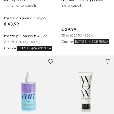
Pop and Lock High Gloss Finish
Money Mask
Siero capelli
Trattamento capelli
Prezzo originario
€ 49,99
€ 43,99
€ 29,99
55
ml
 (
€ 54,53
 / 
100
ml
)
Prezzo più basso
€ 43,99
Codice
:
ESTATE
SORPRESA
215
ml
 (
€ 20,46
 / 
100
ml
)
Codice
:
ESTATE
SORPRESA