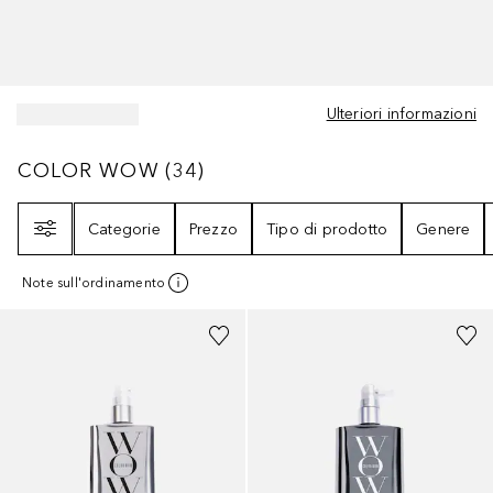
Ulteriori informazioni
COLOR WOW
34
RISULTATI
COLOR WOW
(
34
)
Filtri
Categorie
Prezzo
Tipo di prodotto
Genere
Note sull'ordinamento