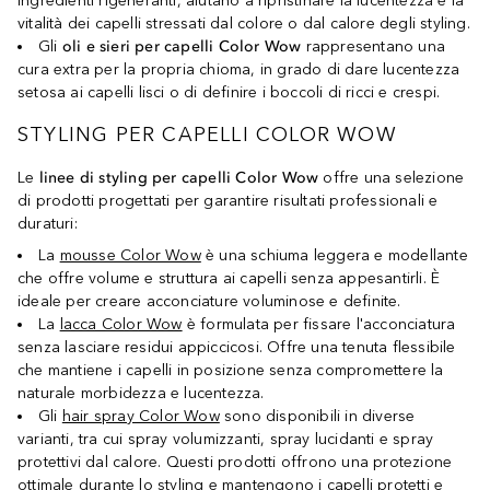
ingredienti rigeneranti, aiutano a ripristinare la lucentezza e la
vitalità dei capelli stressati dal colore o dal calore degli styling.
Gli
oli e sieri per capelli Color Wow
rappresentano una
cura extra per la propria chioma, in grado di dare lucentezza
setosa ai capelli lisci o di definire i boccoli di ricci e crespi.
STYLING PER CAPELLI COLOR WOW
Le
linee di styling per capelli Color Wow
offre una selezione
di prodotti progettati per garantire risultati professionali e
duraturi:
La
mousse Color Wow
è una schiuma leggera e modellante
che offre volume e struttura ai capelli senza appesantirli. È
ideale per creare acconciature voluminose e definite.
La
lacca Color Wow
è formulata per fissare l'acconciatura
senza lasciare residui appiccicosi. Offre una tenuta flessibile
che mantiene i capelli in posizione senza compromettere la
naturale morbidezza e lucentezza.
Gli
hair spray Color Wow
sono disponibili in diverse
varianti, tra cui spray volumizzanti, spray lucidanti e spray
protettivi dal calore. Questi prodotti offrono una protezione
ottimale durante lo styling e mantengono i capelli protetti e