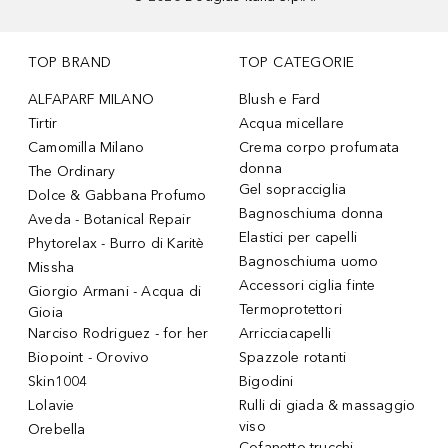
TOP BRAND
TOP CATEGORIE
ALFAPARF MILANO
Blush e Fard
Tirtir
Acqua micellare
Camomilla Milano
Crema corpo profumata
donna
The Ordinary
Gel sopracciglia
Dolce & Gabbana Profumo
Bagnoschiuma donna
Aveda - Botanical Repair
Elastici per capelli
Phytorelax - Burro di Karitè
Bagnoschiuma uomo
Missha
Accessori ciglia finte
Giorgio Armani - Acqua di
Termoprotettori
Gioia
Narciso Rodriguez - for her
Arricciacapelli
Biopoint - Orovivo
Spazzole rotanti
Skin1004
Bigodini
Lolavie
Rulli di giada & massaggio
viso
Orebella
Cofanetto trucchi