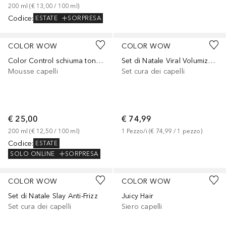
200
ml
 (
€ 13,00
 / 
100
ml
)
Codice
:
ESTATE
SORPRESA
COLOR WOW
COLOR WOW
Color Control schiuma tonalizzante e styling viola
Set di Natale Viral Volumizers
Mousse capelli
Set cura dei capelli
€ 25,00
€ 74,99
200
ml
 (
€ 12,50
 / 
100
ml
)
1
Pezzo/i
 (
€ 74,99
 / 
1
pezzo
)
Codice
:
ESTATE
SOLO ONLINE
SORPRESA
COLOR WOW
COLOR WOW
Set di Natale Slay Anti-Frizz
Juicy Hair
Set cura dei capelli
Siero capelli