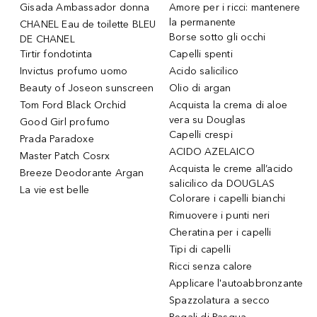
Gisada Ambassador donna
Amore per i ricci: mantenere
la permanente
CHANEL Eau de toilette BLEU
Borse sotto gli occhi
DE CHANEL
Tirtir fondotinta
Capelli spenti
Invictus profumo uomo
Acido salicilico
Beauty of Joseon sunscreen
Olio di argan
Tom Ford Black Orchid
Acquista la crema di aloe
vera su Douglas
Good Girl profumo
Capelli crespi
Prada Paradoxe
ACIDO AZELAICO
Master Patch Cosrx
Acquista le creme all’acido
Breeze Deodorante Argan
salicilico da DOUGLAS
La vie est belle
Colorare i capelli bianchi
Rimuovere i punti neri
Cheratina per i capelli
Tipi di capelli
Ricci senza calore
Applicare l'autoabbronzante
Spazzolatura a secco