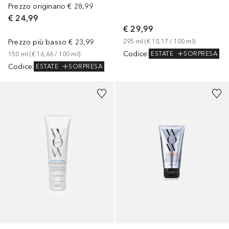
Prezzo originario
€ 28,99
€ 24,99
€ 29,99
Prezzo più basso
€ 23,99
295
ml
 (
€ 10,17
 / 
100
ml
)
Codice
:
ESTATE
SORPRESA
150
ml
 (
€ 16,66
 / 
100
ml
)
Codice
:
ESTATE
SORPRESA