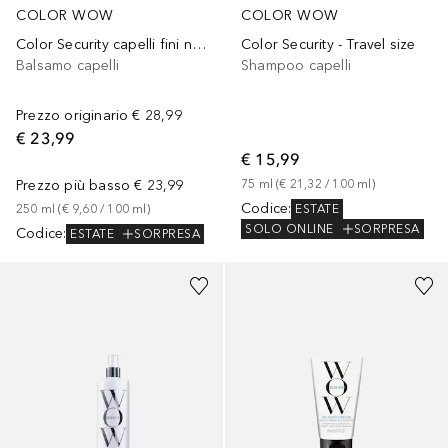
COLOR WOW
COLOR WOW
Color Security capelli fini normali
Color Security - Travel size
Balsamo capelli
Shampoo capelli
Prezzo originario
€ 28,99
€ 23,99
€ 15,99
Prezzo più basso
€ 23,99
75
ml
 (
€ 21,32
 / 
100
ml
)
Codice
:
ESTATE
250
ml
 (
€ 9,60
 / 
100
ml
)
SOLO ONLINE
SORPRESA
Codice
:
ESTATE
SORPRESA