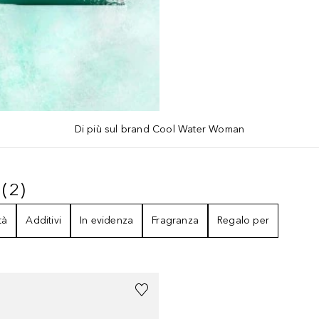
Di più sul brand Cool Water Woman
(
2
)
AN
2
RISULTATI
tà
Additivi
In evidenza
Fragranza
Regalo per