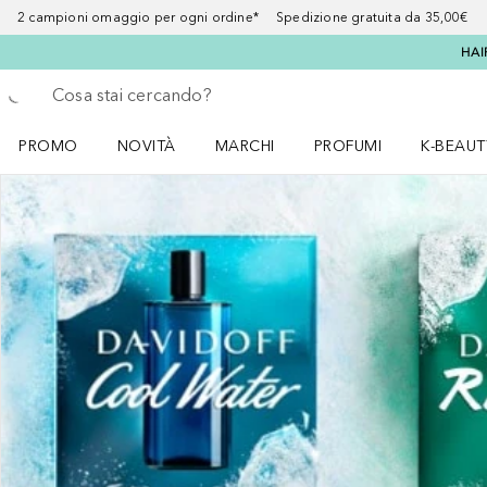
2 campioni omaggio per ogni ordine* Spedizione gratuita da 35,00€
HAI
Torna indietro
Esegui ricerca
PROMO
NOVITÀ
MARCHI
PROFUMI
K-BEAUT
Apri il menu PROMO
Apri il menu NOVITÀ
Apri il menu MARCHI
Apri il menu Profumi
Apri il 