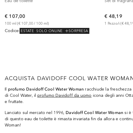
Set di fragran
Eau de toilette
€ 48,19
€ 107,00
1
Pezzo/i
 (
€ 48,1
100
ml
 (
€ 107,00
 / 
100
ml
)
Codice
:
ESTATE
SOLO ONLINE
SORPRESA
ACQUISTA DAVIDOFF COOL WATER WOMAN 
Il
profumo Davidoff Cool Water Woman
racchiude la freschezza 
di Cool Water, il
profumo Davidoff da uomo
icona degli anni Ott
e fruttate.
Lanciato sul mercato nel 1996,
Davidoff Cool Water Woman
si è 
di questo eau de toilette è rimasta invariata fin da allora e conti
Woman!