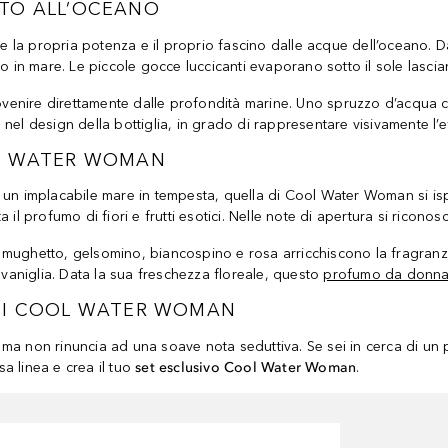
ATO ALL’OCEANO
 la propria potenza e il proprio fascino dalle acque dell’oceano. 
in mare. Le piccole gocce luccicanti evaporano sotto il sole lasc
venire direttamente dalle profondità marine. Uno spruzzo d’acqua c
a nel design della bottiglia, in grado di rappresentare visivamente l’
OL WATER WOMAN
n implacabile mare in tempesta, quella di Cool Water Woman si ispir
il profumo di fiori e frutti esotici. Nelle note di apertura si ricono
: mughetto, gelsomino, biancospino e rosa arricchiscono la fragranza 
 vaniglia. Data la sua freschezza floreale, questo
profumo da donna
 DI COOL WATER WOMAN
ma non rinuncia ad una soave nota seduttiva. Se sei in cerca di un p
a linea e crea il tuo
set esclusivo Cool Water Woman
.