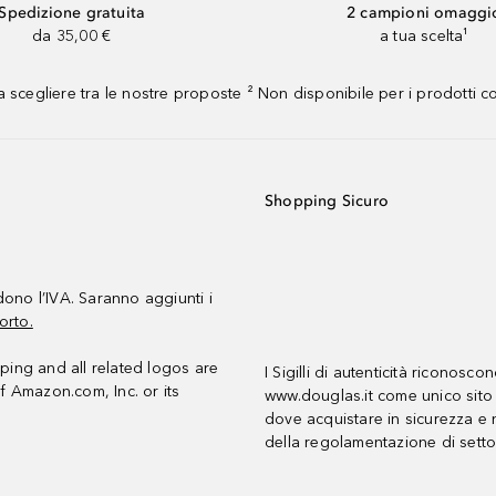
Spedizione gratuita
2 campioni omaggi
da 35,00 €
a tua scelta¹
 scegliere tra le nostre proposte ² Non disponibile per i prodotti 
Shopping Sicuro
udono l’IVA. Saranno aggiunti i
orto.
ing and all related logos are
I Sigilli di autenticità riconosco
f Amazon.com, Inc. or its
www.douglas.it come unico sito 
dove acquistare in sicurezza e n
della regolamentazione di setto