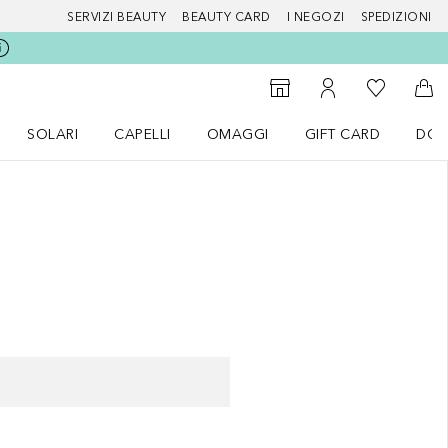
SERVIZI BEAUTY
BEAUTY CARD
I NEGOZI
SPEDIZIONI
Alla Mia Li
Storefinder
Al Mio Account
Al 
SOLARI
CAPELLI
OMAGGI
GIFT CARD
DOU
nu Make up
Apri il menu SOLARI
Apri il menu Capelli
Apri il menu OMAGGI