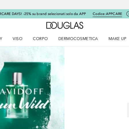
RCARE DAYS! -25% su brand selezionati solo da APP
Codice:
APPCARE
A Douglas Home
Y
VISO
CORPO
DERMOCOSMETICA
MAKE UP
menu K-BEAUTY
Apri il menu Viso
Apri il menu Corpo
Apri il menu DERMOCOSMETICA
Apri il me