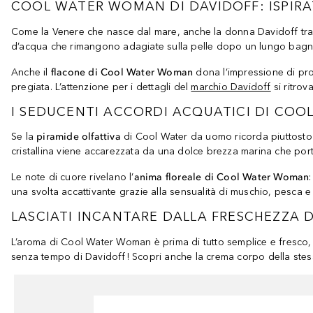
COOL WATER WOMAN DI DAVIDOFF: ISPIR
Come la Venere che nasce dal mare, anche la donna Davidoff trae
d’acqua che rimangono adagiate sulla pelle dopo un lungo bagno 
Anche il
flacone di Cool Water Woman
dona l’impressione di pro
pregiata. L’attenzione per i dettagli del
marchio Davidoff
si ritrov
I SEDUCENTI ACCORDI ACQUATICI DI CO
Se la
piramide olfattiva
di Cool Water da uomo ricorda piuttosto u
cristallina viene accarezzata da una dolce brezza marina che porta 
Le note di cuore rivelano l’
anima floreale di Cool Water Woman
una svolta accattivante grazie alla sensualità di muschio, pesca e
LASCIATI INCANTARE DALLA FRESCHEZZA
L’aroma di Cool Water Woman è prima di tutto semplice e fresco, 
senza tempo di Davidoff! Scopri anche la crema corpo della stess