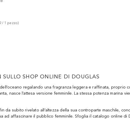
ze
9
 / 
1
pezzo
)
SULLO SHOP ONLINE DI DOUGLAS
dell’oceano regalando una fragranza leggera e raffinata, proprio c
anta, nasce l’attesa versione femminile. La stessa potenza marina vi
fin da subito rivelato all’altezza della sua controparte maschile, c
nua ad affascinare il pubblico femminile. Sfoglia il catalogo online d