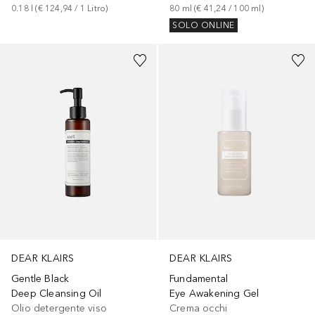
0.18
l
 (
€ 124,94
 / 
1
Litro
)
80
ml
 (
€ 41,24
 / 
100
ml
)
SOLO ONLINE
DEAR KLAIRS
DEAR KLAIRS
Gentle Black
Fundamental
Deep Cleansing Oil
Eye Awakening Gel
Olio detergente viso
Crema occhi