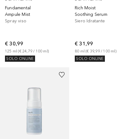
Fundamental
Rich Moist
Ampule Mist
Soothing Serum
Spray viso
Siero Idratante
€ 30,99
€ 31,99
125
ml
 (
€ 24,79
 / 
100
ml
)
80
ml
 (
€ 39,99
 / 
100
ml
)
SOLO ONLINE
SOLO ONLINE