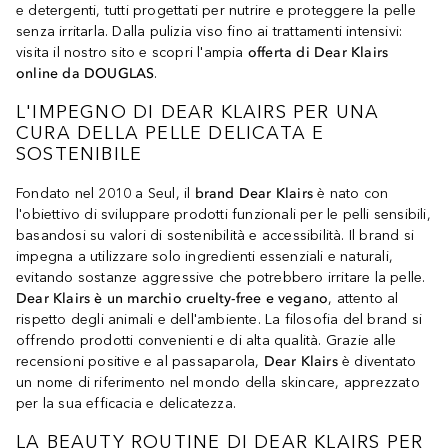
e detergenti, tutti progettati per nutrire e proteggere la pelle
senza irritarla. Dalla pulizia viso fino ai trattamenti intensivi:
visita il nostro sito e scopri l'ampia
offerta di Dear Klairs
online da DOUGLAS
.
L'IMPEGNO DI DEAR KLAIRS PER UNA
CURA DELLA PELLE DELICATA E
SOSTENIBILE
Fondato nel 2010 a Seul, il
brand Dear Klairs
è nato con
l'obiettivo di sviluppare prodotti funzionali per le pelli sensibili,
basandosi su valori di sostenibilità e accessibilità. Il brand si
impegna a utilizzare solo ingredienti essenziali e naturali,
evitando sostanze aggressive che potrebbero irritare la pelle.
Dear Klairs è un marchio cruelty-free e vegano
, attento al
rispetto degli animali e dell'ambiente. La filosofia del brand si
offrendo prodotti convenienti e di alta qualità. Grazie alle
recensioni positive e al passaparola,
Dear Klairs
è diventato
un nome di riferimento nel mondo della skincare, apprezzato
per la sua efficacia e delicatezza.
LA BEAUTY ROUTINE DI DEAR KLAIRS PER