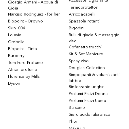
Accessori ciglia finte
Giorgio Armani - Acqua di
Termoprotettori
Gioia
Narciso Rodriguez - for her
Arricciacapelli
Biopoint - Orovivo
Spazzole rotanti
Skin1004
Bigodini
Lolavie
Rulli di giada & massaggio
viso
Orebella
Cofanetto trucchi
Biopoint - Tinta
Kit & Set Manicure
Burberry
Spray viso
Tom Ford Profumo
Douglas Collection
Afnan profumo
Rimpolpanti & volumizzanti
Florence by Mills
labbra
Dyson
Rinforzante unghie
Profumi Estivi Donna
Profumi Estivi Uomo
Balsamo
Siero acido ialuronico
Phon
Make up