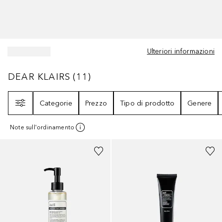
Ulteriori informazioni
DEAR KLAIRS
11
RISULTATI
DEAR KLAIRS
(
11
)
Filtri
Categorie
Prezzo
Tipo di prodotto
Genere
Note sull'ordinamento