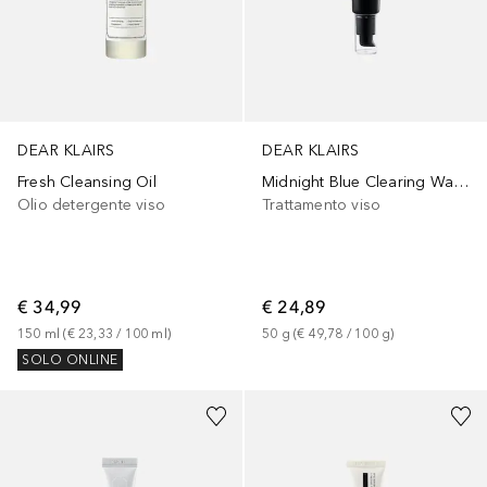
DEAR KLAIRS
DEAR KLAIRS
Fresh Cleansing Oil
Midnight Blue Clearing Water Cream
Olio detergente viso
Trattamento viso
€ 34,99
€ 24,89
150
ml
 (
€ 23,33
 / 
100
ml
)
50
g
 (
€ 49,78
 / 
100
g
)
SOLO ONLINE