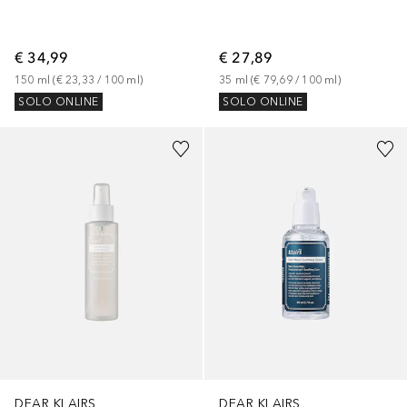
€ 34,99
€ 27,89
150
ml
 (
€ 23,33
 / 
100
ml
)
35
ml
 (
€ 79,69
 / 
100
ml
)
SOLO ONLINE
SOLO ONLINE
DEAR KLAIRS
DEAR KLAIRS