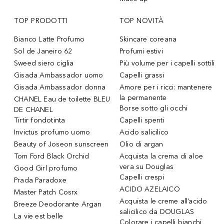
TOP PRODOTTI
TOP NOVITÀ
Bianco Latte Profumo
Skincare coreana
Sol de Janeiro 62
Profumi estivi
Sweed siero ciglia
Più volume per i capelli sottili
Gisada Ambassador uomo
Capelli grassi
Gisada Ambassador donna
Amore per i ricci: mantenere
la permanente
CHANEL Eau de toilette BLEU
Borse sotto gli occhi
DE CHANEL
Tirtir fondotinta
Capelli spenti
Invictus profumo uomo
Acido salicilico
Beauty of Joseon sunscreen
Olio di argan
Tom Ford Black Orchid
Acquista la crema di aloe
vera su Douglas
Good Girl profumo
Capelli crespi
Prada Paradoxe
ACIDO AZELAICO
Master Patch Cosrx
Acquista le creme all’acido
Breeze Deodorante Argan
salicilico da DOUGLAS
La vie est belle
Colorare i capelli bianchi