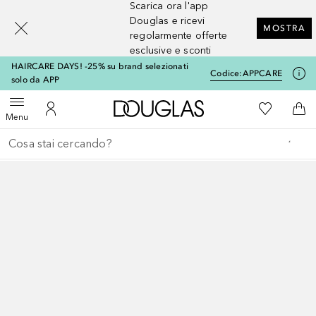
Scarica ora l'app
[navigation.slideout.screenreader]
Douglas e ricevi
MOSTRA
regolarmente offerte
esclusive e sconti
HAIRCARE DAYS! -25% su brand selezionati
Codice:
APPCARE
solo da APP
A Douglas Home
Alla Mia Li
Apri menu
Al Mio Account
Al 
Menu
Torna indietro
Esegui ricerca