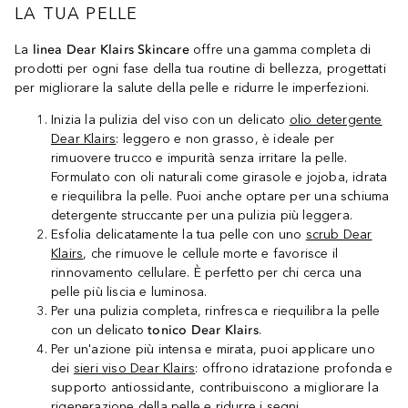
LA TUA PELLE
La
linea Dear Klairs Skincare
offre una gamma completa di
prodotti per ogni fase della tua routine di bellezza, progettati
per migliorare la salute della pelle e ridurre le imperfezioni.
Inizia la pulizia del viso con un delicato
olio detergente
Dear Klairs
: leggero e non grasso, è ideale per
rimuovere trucco e impurità senza irritare la pelle.
Formulato con oli naturali come girasole e jojoba, idrata
e riequilibra la pelle. Puoi anche optare per una schiuma
detergente struccante per una pulizia più leggera.
Esfolia delicatamente la tua pelle con uno
scrub Dear
Klairs
, che rimuove le cellule morte e favorisce il
rinnovamento cellulare. È perfetto per chi cerca una
pelle più liscia e luminosa.
Per una pulizia completa, rinfresca e riequilibra la pelle
con un delicato
tonico Dear Klairs
.
Per un'azione più intensa e mirata, puoi applicare uno
dei
sieri viso Dear Klairs
: offrono idratazione profonda e
supporto antiossidante, contribuiscono a migliorare la
rigenerazione della pelle e ridurre i segni