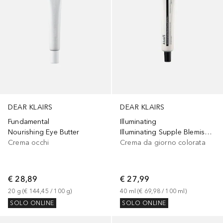
DEAR KLAIRS
DEAR KLAIRS
Fundamental
Illuminating
Nourishing Eye Butter
Illuminating Supple Blemish Cream SPF40
Crema occhi
Crema da giorno colorata
€ 28,89
€ 27,99
20
g
 (
€ 144,45
 / 
100
g
)
40
ml
 (
€ 69,98
 / 
100
ml
)
SOLO ONLINE
SOLO ONLINE