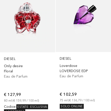
DIESEL
DIESEL
Loverdose
Only desire
LOVERDOSE EDP
Floral
Eau de Parfum
Eau de Parfum
€ 102,59
€ 127,99
75
ml
 (
€ 136,79
 / 
100
ml
)
80
ml
 (
€ 159,99
 / 
100
ml
)
Codice
:
SOLO ONLINE
ESTATE
ESCLUSIVA