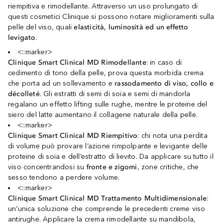
riempitiva e rimodellante. Attraverso un uso prolungato di
questi cosmetici Clinique si possono notare miglioramenti sulla
pelle del viso, quali
elasticità, luminosità ed un effetto
levigato
.
<::marker>
Clinique Smart Clinical MD Rimodellante
: in caso di
cedimento di tono della pelle, prova questa morbida crema
che porta ad un sollevamento e
rassodamento di viso, collo e
décolleté
. Gli estratti di semi di soia e semi di mandorla
regalano un effetto lifting sulle rughe, mentre le proteine del
siero del latte aumentano il collagene naturale della pelle.
<::marker>
Clinique Smart Clinical MD Riempitivo
: chi nota una perdita
di volume può provare l’azione rimpolpante e levigante delle
proteine di soia e dell’estratto di lievito. Da applicare su tutto il
viso concentrandosi su
fronte e zigomi
, zone critiche, che
sesso tendono a perdere volume.
<::marker>
Clinique Smart Clinical MD Trattamento Multidimensionale
:
un’unica soluzione che comprende le precedenti creme viso
antirughe. Applicare la crema rimodellante su mandibola,