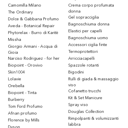
Camomilla Milano
Crema corpo profumata
donna
The Ordinary
Gel sopracciglia
Dolce & Gabbana Profumo
Bagnoschiuma donna
Aveda - Botanical Repair
Elastici per capelli
Phytorelax - Burro di Karitè
Bagnoschiuma uomo
Missha
Accessori ciglia finte
Giorgio Armani - Acqua di
Termoprotettori
Gioia
Narciso Rodriguez - for her
Arricciacapelli
Biopoint - Orovivo
Spazzole rotanti
Skin1004
Bigodini
Lolavie
Rulli di giada & massaggio
viso
Orebella
Cofanetto trucchi
Biopoint - Tinta
Kit & Set Manicure
Burberry
Spray viso
Tom Ford Profumo
Douglas Collection
Afnan profumo
Rimpolpanti & volumizzanti
Florence by Mills
labbra
Dyson