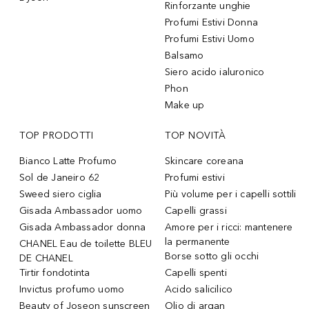
Rinforzante unghie
Profumi Estivi Donna
Profumi Estivi Uomo
Balsamo
Siero acido ialuronico
Phon
Make up
TOP PRODOTTI
TOP NOVITÀ
Bianco Latte Profumo
Skincare coreana
Sol de Janeiro 62
Profumi estivi
Sweed siero ciglia
Più volume per i capelli sottili
Gisada Ambassador uomo
Capelli grassi
Gisada Ambassador donna
Amore per i ricci: mantenere
la permanente
CHANEL Eau de toilette BLEU
Borse sotto gli occhi
DE CHANEL
Tirtir fondotinta
Capelli spenti
Invictus profumo uomo
Acido salicilico
Beauty of Joseon sunscreen
Olio di argan