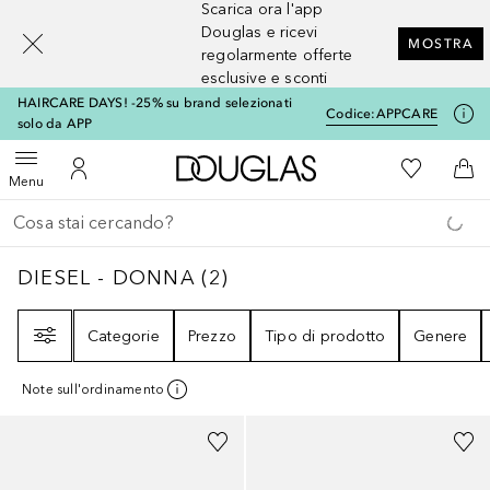
Scarica ora l'app
[navigation.slideout.screenreader]
Douglas e ricevi
MOSTRA
regolarmente offerte
esclusive e sconti
HAIRCARE DAYS! -25% su brand selezionati
Codice:
APPCARE
solo da APP
A Douglas Home
Alla Mia Li
Apri menu
Al Mio Account
Al 
Menu
Torna indietro
Esegui ricerca
DIESEL - DONNA
2
RISULTATI
DIESEL - DONNA
(
2
)
Filtri
Categorie
Prezzo
Tipo di prodotto
Genere
Note sull'ordinamento