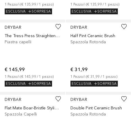
1
Pezzo/i
 (
€ 135,99
 / 
1
pezzo
)
1
Pezzo/i
 (
€ 135,99
 / 
1
pezzo
)
ESCLUSIVA
SORPRESA
ESCLUSIVA
SORPRESA
DRYBAR
DRYBAR
The Tress Press Straightening Iron
Half Pint Ceramic Brush
Piastra capelli
Spazzola Rotonda
€ 145,99
€ 31,99
1
Pezzo/i
 (
€ 145,99
 / 
1
pezzo
)
1
Pezzo/i
 (
€ 31,99
 / 
1
pezzo
)
ESCLUSIVA
SORPRESA
ESCLUSIVA
SORPRESA
DRYBAR
DRYBAR
Flat Mate Boar-Bristle Styling Brush
Double Pint Ceramic Brush
Spazzola Capelli
Spazzola Rotonda