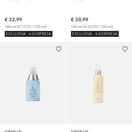
€ 32,99
€ 30,99
188
ml
 (
€ 17,55
 / 
100
ml
)
100
ml
 (
€ 30,99
 / 
100
ml
)
ESCLUSIVA
SORPRESA
ESCLUSIVA
SORPRESA