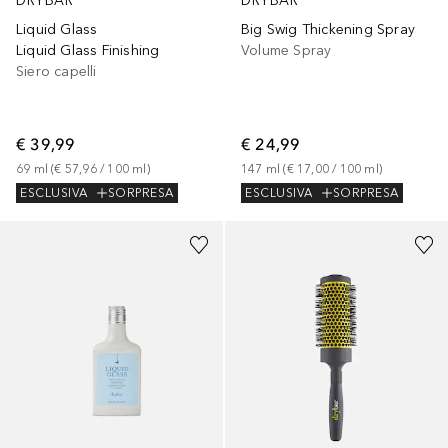
DRYBAR
DRYBAR
Liquid Glass
Big Swig Thickening Spray
Liquid Glass Finishing
Volume Spray
Siero capelli
€ 39,99
€ 24,99
69
ml
 (
€ 57,96
 / 
100
ml
)
147
ml
 (
€ 17,00
 / 
100
ml
)
ESCLUSIVA
SORPRESA
ESCLUSIVA
SORPRESA