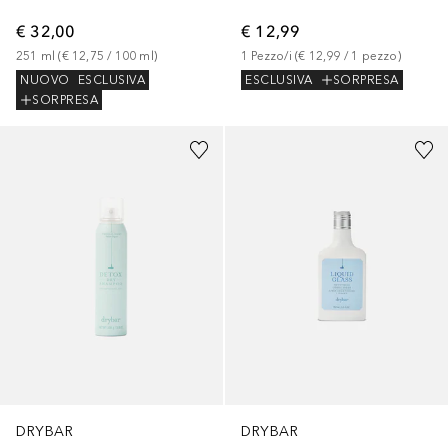
€ 32,00
€ 12,99
251
ml
 (
€ 12,75
 / 
100
ml
)
1
Pezzo/i
 (
€ 12,99
 / 
1
pezzo
)
NUOVO
ESCLUSIVA
ESCLUSIVA
SORPRESA
SORPRESA
DRYBAR
DRYBAR