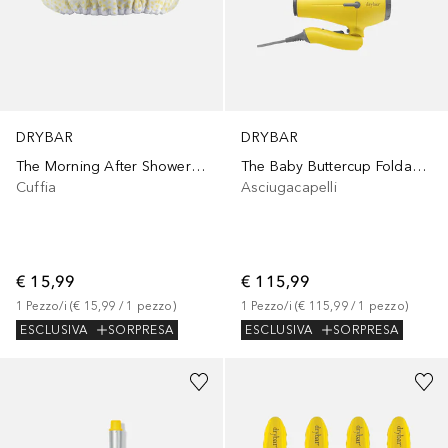
DRYBAR
DRYBAR
The Morning After Shower Cap
The Baby Buttercup Foldable Hair-Dryer
Cuffia
Asciugacapelli
€ 15,99
€ 115,99
1
Pezzo/i
 (
€ 15,99
 / 
1
pezzo
)
1
Pezzo/i
 (
€ 115,99
 / 
1
pezzo
)
ESCLUSIVA
SORPRESA
ESCLUSIVA
SORPRESA