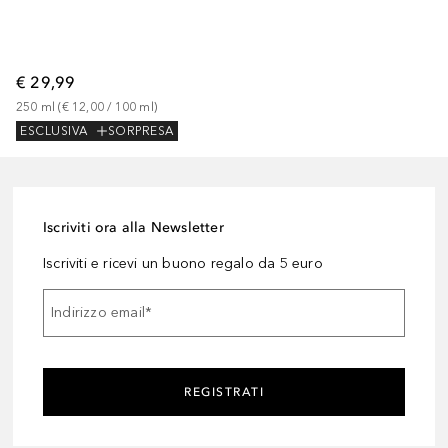
€ 29,99
250
ml
 (
€ 12,00
 / 
100
ml
)
ESCLUSIVA
SORPRESA
Iscriviti ora alla Newsletter
Iscriviti e ricevi un buono regalo da 5 euro
Indirizzo email
*
REGISTRATI