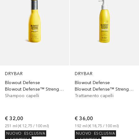
DRYBAR
DRYBAR
Blowout Defense
Blowout Defense
Blowout Defense™ Strengthen & Extend
Blowout Defense™ Strengthen & Extend Accelerator
Shampoo capelli
Trattamento capelli
€ 32,00
€ 36,00
251
ml
 (
€ 12,75
 / 
100
ml
)
192
ml
 (
€ 18,75
 / 
100
ml
)
NUOVO
ESCLUSIVA
NUOVO
ESCLUSIVA