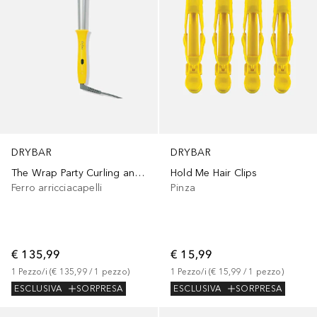
DRYBAR
DRYBAR
The Wrap Party Curling and Styling Iron
Hold Me Hair Clips
Ferro arricciacapelli
Pinza
€ 135,99
€ 15,99
1
Pezzo/i
 (
€ 135,99
 / 
1
pezzo
)
1
Pezzo/i
 (
€ 15,99
 / 
1
pezzo
)
ESCLUSIVA
SORPRESA
ESCLUSIVA
SORPRESA