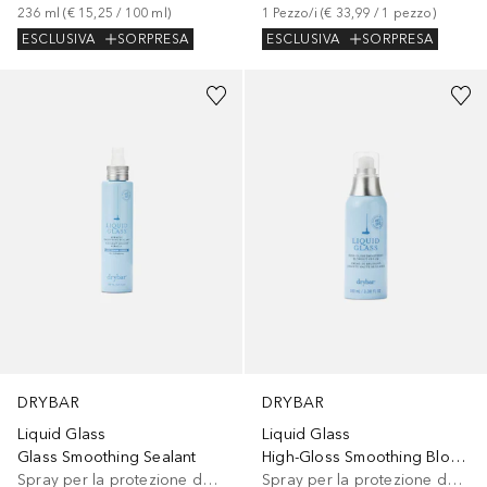
236
ml
 (
€ 15,25
 / 
100
ml
)
1
Pezzo/i
 (
€ 33,99
 / 
1
pezzo
)
ESCLUSIVA
SORPRESA
ESCLUSIVA
SORPRESA
DRYBAR
DRYBAR
Liquid Glass
Liquid Glass
Glass Smoothing Sealant
High-Gloss Smoothing Blowout Cream
Spray per la protezione del calore
Spray per la protezione del calore