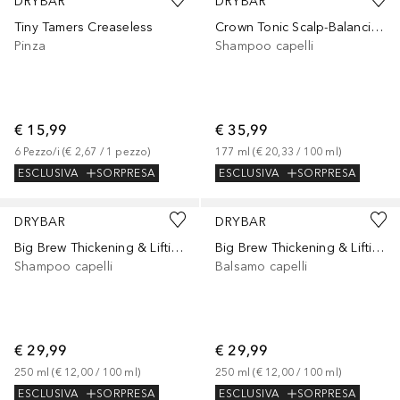
DRYBAR
DRYBAR
Tiny Tamers Creaseless
Crown Tonic Scalp-Balancing Cleanser
Pinza
Shampoo capelli
€ 15,99
€ 35,99
6
Pezzo/i
 (
€ 2,67
 / 
1
pezzo
)
177
ml
 (
€ 20,33
 / 
100
ml
)
ESCLUSIVA
SORPRESA
ESCLUSIVA
SORPRESA
DRYBAR
DRYBAR
Big Brew Thickening & Lifting Shampoo
Big Brew Thickening & Lifting
Shampoo capelli
Balsamo capelli
€ 29,99
€ 29,99
250
ml
 (
€ 12,00
 / 
100
ml
)
250
ml
 (
€ 12,00
 / 
100
ml
)
ESCLUSIVA
SORPRESA
ESCLUSIVA
SORPRESA