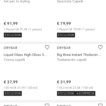
Set per lo styling
Spazzola Capelli
€ 91,99
€ 79,99
1
Pezzo/i
 (
€ 91,99
 / 
1
pezzo
)
1
Pezzo/i
 (
€ 79,99
 / 
1
pezzo
)
ESCLUSIVA
ESCLUSIVA
DRYBAR
DRYBAR
Liquid Glass High-Gloss Smoothing Blowout Cream
Big Brew Instant Thickening Styling Treatment
Crema capelli
Trattamento capelli
€ 37,99
€ 31,99
100
ml
 (
€ 37,99
 / 
100
ml
)
118.3
ml
 (
€ 27,04
 / 
100
ml
)
ESCLUSIVA
ESCLUSIVA
SORPRESA