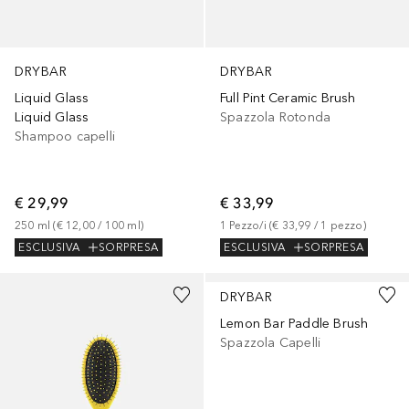
DRYBAR
DRYBAR
Liquid Glass
Full Pint Ceramic Brush
Liquid Glass
Spazzola Rotonda
Shampoo capelli
€ 29,99
€ 33,99
250
ml
 (
€ 12,00
 / 
100
ml
)
1
Pezzo/i
 (
€ 33,99
 / 
1
pezzo
)
ESCLUSIVA
SORPRESA
ESCLUSIVA
SORPRESA
DRYBAR
Lemon Bar Paddle Brush
Spazzola Capelli