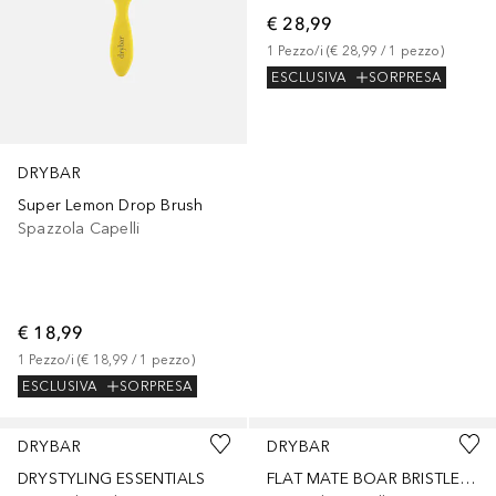
€ 28,99
1
Pezzo/i
 (
€ 28,99
 / 
1
pezzo
)
ESCLUSIVA
SORPRESA
DRYBAR
Super Lemon Drop Brush
Spazzola Capelli
€ 18,99
1
Pezzo/i
 (
€ 18,99
 / 
1
pezzo
)
ESCLUSIVA
SORPRESA
DRYBAR
DRYBAR
DRYSTYLING ESSENTIALS
FLAT MATE BOAR BRISTLE BRUSH