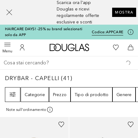
Scarica ora l'app
[navigation.slideout.screenreader]
Douglas e ricevi
MOSTRA
regolarmente offerte
esclusive e sconti
HAIRCARE DAYS! -25% su brand selezionati
Codice:
APPCARE
solo da APP
A Douglas Home
Alla Mia Li
Apri menu
Al Mio Account
Al 
Menu
Torna indietro
Esegui ricerca
DRYBAR - CAPELLI
41
RISULTATI
DRYBAR - CAPELLI
(
41
)
Filtri
Categorie
Prezzo
Tipo di prodotto
Genere
Note sull'ordinamento