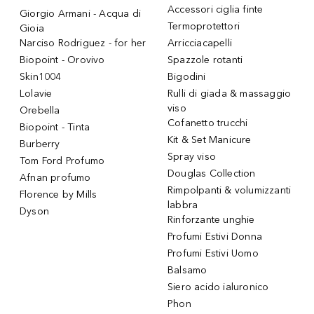
Accessori ciglia finte
Giorgio Armani - Acqua di
Termoprotettori
Gioia
Narciso Rodriguez - for her
Arricciacapelli
Biopoint - Orovivo
Spazzole rotanti
Skin1004
Bigodini
Lolavie
Rulli di giada & massaggio
viso
Orebella
Cofanetto trucchi
Biopoint - Tinta
Kit & Set Manicure
Burberry
Spray viso
Tom Ford Profumo
Douglas Collection
Afnan profumo
Rimpolpanti & volumizzanti
Florence by Mills
labbra
Dyson
Rinforzante unghie
Profumi Estivi Donna
Profumi Estivi Uomo
Balsamo
Siero acido ialuronico
Phon