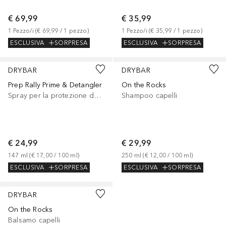
€ 69,99
€ 35,99
1
Pezzo/i
 (
€ 69,99
 / 
1
pezzo
)
1
Pezzo/i
 (
€ 35,99
 / 
1
pezzo
)
ESCLUSIVA
SORPRESA
ESCLUSIVA
SORPRESA
DRYBAR
DRYBAR
Prep Rally Prime & Detangler
On the Rocks
Spray per la protezione del calore
Shampoo capelli
€ 24,99
€ 29,99
147
ml
 (
€ 17,00
 / 
100
ml
)
250
ml
 (
€ 12,00
 / 
100
ml
)
ESCLUSIVA
SORPRESA
ESCLUSIVA
SORPRESA
DRYBAR
On the Rocks
Balsamo capelli