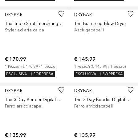
DRYBAR
DRYBAR
The Triple Shot Interchangeable Blow-Dryer Brush
The Buttercup Blow-Dryer
Styler ad aria calda
Asciugacapelli
€ 170,99
€ 145,99
1
Pezzo/i
 (
€ 170,99
 / 
1
pezzo
)
1
Pezzo/i
 (
€ 145,99
 / 
1
pezzo
)
ESCLUSIVA
SORPRESA
ESCLUSIVA
SORPRESA
DRYBAR
DRYBAR
The 3-Day Bender Digital Curling Iron 1
The 3-Day Bender Digital Curling Iron 1.25
Ferro arricciacapelli
Ferro arricciacapelli
€ 135,99
€ 135,99