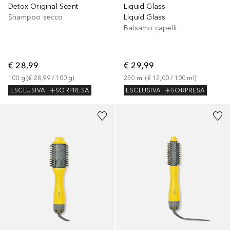
Detox Original Scent
Liquid Glass
Shampoo secco
Liquid Glass
Balsamo capelli
€ 28,99
€ 29,99
100
g
 (
€ 28,99
 / 
100
g
)
250
ml
 (
€ 12,00
 / 
100
ml
)
ESCLUSIVA
SORPRESA
ESCLUSIVA
SORPRESA