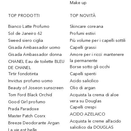
Make up
TOP PRODOTTI
TOP NOVITÀ
Bianco Latte Profumo
Skincare coreana
Sol de Janeiro 62
Profumi estivi
Sweed siero ciglia
Più volume per i capelli sottili
Gisada Ambassador uomo
Capelli grassi
Gisada Ambassador donna
Amore per i ricci: mantenere
la permanente
CHANEL Eau de toilette BLEU
Borse sotto gli occhi
DE CHANEL
Tirtir fondotinta
Capelli spenti
Invictus profumo uomo
Acido salicilico
Beauty of Joseon sunscreen
Olio di argan
Tom Ford Black Orchid
Acquista la crema di aloe
vera su Douglas
Good Girl profumo
Capelli crespi
Prada Paradoxe
ACIDO AZELAICO
Master Patch Cosrx
Acquista le creme all’acido
Breeze Deodorante Argan
salicilico da DOUGLAS
La vie est belle