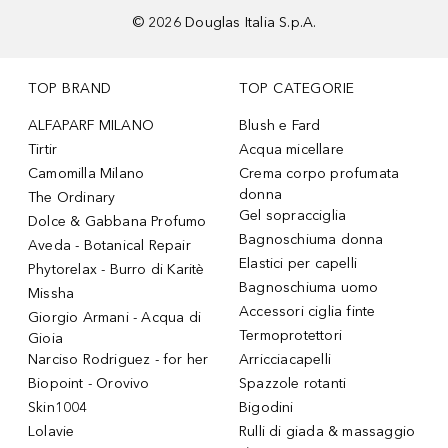
©
2026
Douglas Italia S.p.A.
TOP BRAND
TOP CATEGORIE
ALFAPARF MILANO
Blush e Fard
Tirtir
Acqua micellare
Camomilla Milano
Crema corpo profumata
donna
The Ordinary
Gel sopracciglia
Dolce & Gabbana Profumo
Bagnoschiuma donna
Aveda - Botanical Repair
Elastici per capelli
Phytorelax - Burro di Karitè
Bagnoschiuma uomo
Missha
Accessori ciglia finte
Giorgio Armani - Acqua di
Termoprotettori
Gioia
Narciso Rodriguez - for her
Arricciacapelli
Biopoint - Orovivo
Spazzole rotanti
Skin1004
Bigodini
Lolavie
Rulli di giada & massaggio