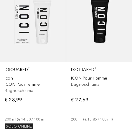
DSQUARED²
DSQUARED²
Icon
ICON Pour Homme
ICON Pour Femme
Bagnoschiuma
Bagnoschiuma
€ 28,99
€ 27,69
200
ml
 (
€ 14,50
 / 
100
ml
)
200
ml
 (
€ 13,85
 / 
100
ml
)
SOLO ONLINE