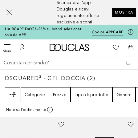
Scarica ora l'app
[navigation.slideout.screenreader]
Douglas e ricevi
MOSTRA
regolarmente offerte
esclusive e sconti
HAIRCARE DAYS! -25% su brand selezionati
Codice:
APPCARE
solo da APP
A Douglas Home
Alla Mia Li
Apri menu
Al Mio Account
Al 
Menu
Torna indietro
Esegui ricerca
DSQUARED² - GEL DOCCIA
2
RISULTATI
DSQUARED² - GEL DOCCIA
(
2
)
Filtri
Categorie
Prezzo
Tipo di prodotto
Genere
Note sull'ordinamento