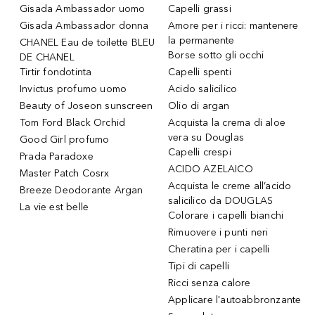
Gisada Ambassador uomo
Capelli grassi
Gisada Ambassador donna
Amore per i ricci: mantenere
la permanente
CHANEL Eau de toilette BLEU
Borse sotto gli occhi
DE CHANEL
Tirtir fondotinta
Capelli spenti
Invictus profumo uomo
Acido salicilico
Beauty of Joseon sunscreen
Olio di argan
Tom Ford Black Orchid
Acquista la crema di aloe
vera su Douglas
Good Girl profumo
Capelli crespi
Prada Paradoxe
ACIDO AZELAICO
Master Patch Cosrx
Acquista le creme all’acido
Breeze Deodorante Argan
salicilico da DOUGLAS
La vie est belle
Colorare i capelli bianchi
Rimuovere i punti neri
Cheratina per i capelli
Tipi di capelli
Ricci senza calore
Applicare l'autoabbronzante