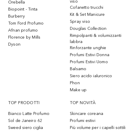
viso
Orebella
Cofanetto trucchi
Biopoint - Tinta
Kit & Set Manicure
Burberry
Spray viso
Tom Ford Profumo
Douglas Collection
Afnan profumo
Rimpolpanti & volumizzanti
Florence by Mills
labbra
Dyson
Rinforzante unghie
Profumi Estivi Donna
Profumi Estivi Uomo
Balsamo
Siero acido ialuronico
Phon
Make up
TOP PRODOTTI
TOP NOVITÀ
Bianco Latte Profumo
Skincare coreana
Sol de Janeiro 62
Profumi estivi
Sweed siero ciglia
Più volume per i capelli sottili