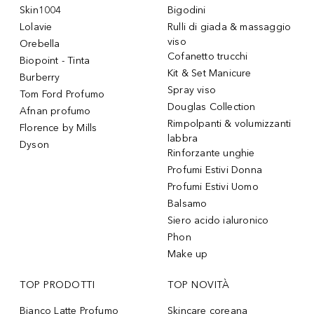
Skin1004
Bigodini
Lolavie
Rulli di giada & massaggio
viso
Orebella
Cofanetto trucchi
Biopoint - Tinta
Kit & Set Manicure
Burberry
Spray viso
Tom Ford Profumo
Douglas Collection
Afnan profumo
Rimpolpanti & volumizzanti
Florence by Mills
labbra
Dyson
Rinforzante unghie
Profumi Estivi Donna
Profumi Estivi Uomo
Balsamo
Siero acido ialuronico
Phon
Make up
TOP PRODOTTI
TOP NOVITÀ
Bianco Latte Profumo
Skincare coreana