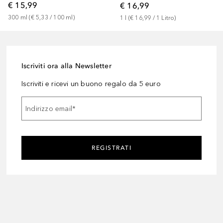
€ 15,99
€ 16,99
300
ml
 (
€ 5,33
 / 
100
ml
)
1
l
 (
€ 16,99
 / 
1
Litro
)
Iscriviti ora alla Newsletter
Iscriviti e ricevi un buono regalo da 5 euro
Indirizzo email
*
REGISTRATI