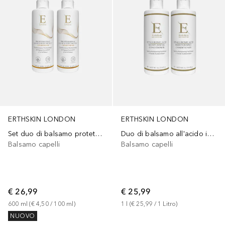
ERTHSKIN LONDON
ERTHSKIN LONDON
Set duo di balsamo protettivo per colore
Duo di balsamo all'acido ialuronico
Balsamo capelli
Balsamo capelli
€ 26,99
€ 25,99
600
ml
 (
€ 4,50
 / 
100
ml
)
1
l
 (
€ 25,99
 / 
1
Litro
)
NUOVO