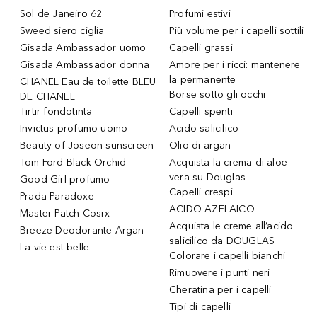
Sol de Janeiro 62
Profumi estivi
Sweed siero ciglia
Più volume per i capelli sottili
Gisada Ambassador uomo
Capelli grassi
Gisada Ambassador donna
Amore per i ricci: mantenere
la permanente
CHANEL Eau de toilette BLEU
Borse sotto gli occhi
DE CHANEL
Tirtir fondotinta
Capelli spenti
Invictus profumo uomo
Acido salicilico
Beauty of Joseon sunscreen
Olio di argan
Tom Ford Black Orchid
Acquista la crema di aloe
vera su Douglas
Good Girl profumo
Capelli crespi
Prada Paradoxe
ACIDO AZELAICO
Master Patch Cosrx
Acquista le creme all’acido
Breeze Deodorante Argan
salicilico da DOUGLAS
La vie est belle
Colorare i capelli bianchi
Rimuovere i punti neri
Cheratina per i capelli
Tipi di capelli