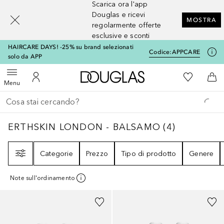
Scarica ora l'app
[navigation.slideout.screenreader]
Douglas e ricevi
MOSTRA
regolarmente offerte
esclusive e sconti
HAIRCARE DAYS! -25% su brand selezionati
Codice:
APPCARE
solo da APP
A Douglas Home
Alla Mia Li
Apri menu
Al Mio Account
Al 
Menu
Torna indietro
Esegui ricerca
ERTHSKIN LONDON - BALSAMO
4
RISULTAT
ERTHSKIN LONDON - BALSAMO
(
4
)
Filtri
Categorie
Prezzo
Tipo di prodotto
Genere
Note sull'ordinamento