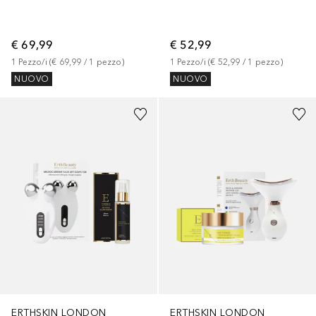
€ 69,99
€ 52,99
1
Pezzo/i
 (
€ 69,99
 / 
1
pezzo
)
1
Pezzo/i
 (
€ 52,99
 / 
1
pezzo
)
NUOVO
NUOVO
ERTHSKIN LONDON
ERTHSKIN LONDON