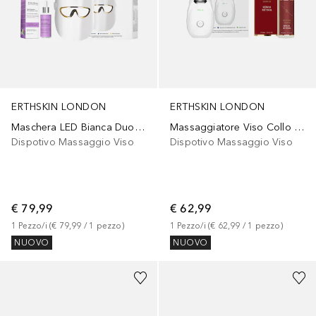
ERTHSKIN LONDON
ERTHSKIN LONDON
Maschera LED Bianca Duo Niacinamide Acido Ialuronico
Massaggiatore Viso Collo Duo Retinolo
Dispotivo Massaggio Viso
Dispotivo Massaggio Viso
€ 79,99
€ 62,99
1
Pezzo/i
 (
€ 79,99
 / 
1
pezzo
)
1
Pezzo/i
 (
€ 62,99
 / 
1
pezzo
)
NUOVO
NUOVO