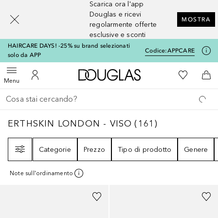
Scarica ora l'app
[navigation.slideout.screenreader]
Douglas e ricevi
MOSTRA
regolarmente offerte
esclusive e sconti
HAIRCARE DAYS! -25% su brand selezionati
Codice:
APPCARE
solo da APP
A Douglas Home
Alla Mia Li
Apri menu
Al Mio Account
Al 
Menu
Torna indietro
Esegui ricerca
ERTHSKIN LONDON - VISO
161
RISULTATI
ERTHSKIN LONDON - VISO
(
161
)
Filtri
Categorie
Prezzo
Tipo di prodotto
Genere
Note sull'ordinamento