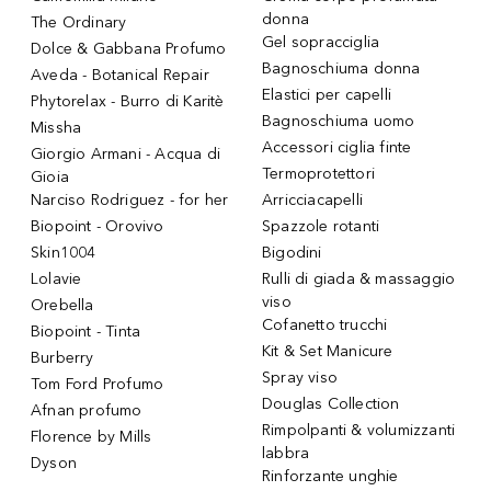
donna
The Ordinary
Gel sopracciglia
Dolce & Gabbana Profumo
Bagnoschiuma donna
Aveda - Botanical Repair
Elastici per capelli
Phytorelax - Burro di Karitè
Bagnoschiuma uomo
Missha
Accessori ciglia finte
Giorgio Armani - Acqua di
Termoprotettori
Gioia
Narciso Rodriguez - for her
Arricciacapelli
Biopoint - Orovivo
Spazzole rotanti
Skin1004
Bigodini
Lolavie
Rulli di giada & massaggio
viso
Orebella
Cofanetto trucchi
Biopoint - Tinta
Kit & Set Manicure
Burberry
Spray viso
Tom Ford Profumo
Douglas Collection
Afnan profumo
Rimpolpanti & volumizzanti
Florence by Mills
labbra
Dyson
Rinforzante unghie