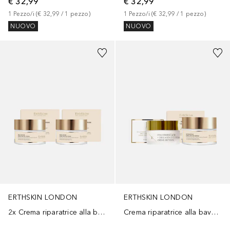
€ 32,99
€ 32,99
1
Pezzo/i
 (
€ 32,99
 / 
1
pezzo
)
1
Pezzo/i
 (
€ 32,99
 / 
1
pezzo
)
NUOVO
NUOVO
ERTHSKIN LONDON
ERTHSKIN LONDON
2x Crema riparatrice alla bava di lumaca
Crema riparatrice alla bava di lumaca + Crema contorno occhi anti-età