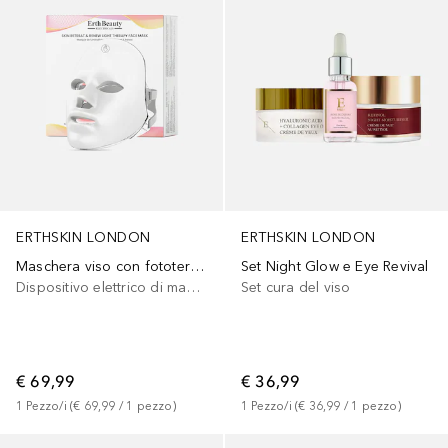
ERTHSKIN LONDON
ERTHSKIN LONDON
Maschera viso con fototerapia Skin Retreat & Renew
Set Night Glow e Eye Revival
Dispositivo elettrico di massaggio facciale
Set cura del viso
€ 69,99
€ 36,99
1
Pezzo/i
 (
€ 69,99
 / 
1
pezzo
)
1
Pezzo/i
 (
€ 36,99
 / 
1
pezzo
)