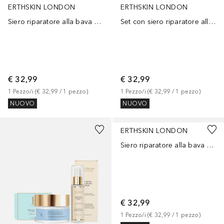
ERTHSKIN LONDON
ERTHSKIN LONDON
Siero riparatore alla bava di lumaca + crema giorno al collagene
Set con siero riparatore alla bava di lumaca e maschera al collagene
€ 32,99
€ 32,99
1
Pezzo/i
 (
€ 32,99
 / 
1
pezzo
)
1
Pezzo/i
 (
€ 32,99
 / 
1
pezzo
)
NUOVO
NUOVO
ERTHSKIN LONDON
Siero riparatore alla bava di lumaca + crema giorno al collagene con SPF 50
€ 32,99
1
Pezzo/i
 (
€ 32,99
 / 
1
pezzo
)