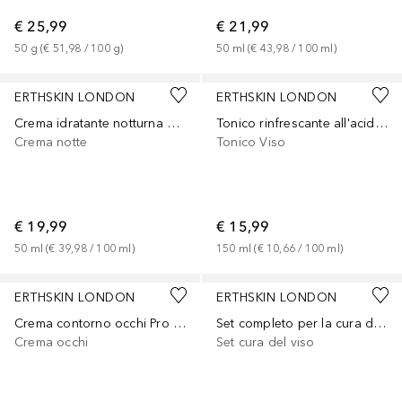
€ 25,99
€ 21,99
50
g
 (
€ 51,98
 / 
100
g
)
50
ml
 (
€ 43,98
 / 
100
ml
)
ERTHSKIN LONDON
ERTHSKIN LONDON
Crema idratante notturna al retinolo
Tonico rinfrescante all'acido ialuronico
Crema notte
Tonico Viso
€ 19,99
€ 15,99
50
ml
 (
€ 39,98
 / 
100
ml
)
150
ml
 (
€ 10,66
 / 
100
ml
)
ERTHSKIN LONDON
ERTHSKIN LONDON
Crema contorno occhi Pro Age all'acido ialuronico + collagene
Set completo per la cura della pelle Rose Glow
Crema occhi
Set cura del viso