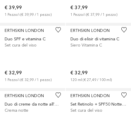
€ 39,99
€ 37,99
1
Pezzo/i
 (
€ 39,99
 / 
1
pezzo
)
1
Pezzo/i
 (
€ 37,99
 / 
1
pezzo
)
ERTHSKIN LONDON
ERTHSKIN LONDON
Duo SPF e vitamina C
Duo di elisir di vitamina C
Set cura del viso
Siero Vitamina C
€ 32,99
€ 32,99
1
Pezzo/i
 (
€ 32,99
 / 
1
pezzo
)
120
ml
 (
€ 27,49
 / 
100
ml
)
ERTHSKIN LONDON
ERTHSKIN LONDON
Duo di creme da notte all'oro 24K
Set Retinolo + SPF50 Notte e Giorno
Crema notte
Set cura del viso