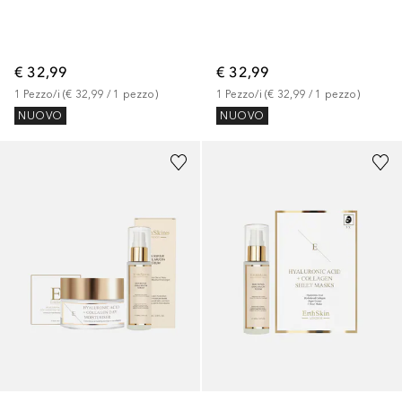
€ 32,99
€ 32,99
1
Pezzo/i
 (
€ 32,99
 / 
1
pezzo
)
1
Pezzo/i
 (
€ 32,99
 / 
1
pezzo
)
NUOVO
NUOVO