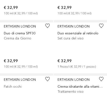
€ 32,99
€ 32,99
100
ml
 (
€ 32,99
 / 
100
ml
)
100
ml
 (
€ 32,99
 / 
100
ml
)
ERTHSKIN LONDON
ERTHSKIN LONDON
Duo di crema SPF30
Duo essenziale al retinolo
Crema da Giorno
Set cura del viso
€ 32,99
€ 32,99
100
ml
 (
€ 32,99
 / 
100
ml
)
1
Pezzo/i
 (
€ 32,99
 / 
1
pezzo
)
ERTHSKIN LONDON
ERTHSKIN LONDON
Patch occhi
Crema idratante alla vitamina C Marine Glow
Trattamento viso