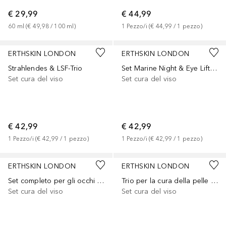
€ 29,99
€ 44,99
60
ml
 (
€ 49,98
 / 
100
ml
)
1
Pezzo/i
 (
€ 44,99
 / 
1
pezzo
)
ERTHSKIN LONDON
ERTHSKIN LONDON
Strahlendes & LSF-Trio
Set Marine Night & Eye Lifting
Set cura del viso
Set cura del viso
€ 42,99
€ 42,99
1
Pezzo/i
 (
€ 42,99
 / 
1
pezzo
)
1
Pezzo/i
 (
€ 42,99
 / 
1
pezzo
)
ERTHSKIN LONDON
ERTHSKIN LONDON
Set completo per gli occhi Pro Retinol
Trio per la cura della pelle Hydra Glow
Set cura del viso
Set cura del viso