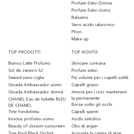
Profumi Estivi Donna
Profumi Estivi Uomo
Balsamo
Siero acido ialuronico
Phon
Make up
TOP PRODOTTI
TOP NOVITÀ
Bianco Latte Profumo
Skincare coreana
Sol de Janeiro 62
Profumi estivi
Sweed siero ciglia
Più volume per i capelli sottili
Gisada Ambassador uomo
Capelli grassi
Gisada Ambassador donna
Amore per i ricci: mantenere
la permanente
CHANEL Eau de toilette BLEU
Borse sotto gli occhi
DE CHANEL
Tirtir fondotinta
Capelli spenti
Invictus profumo uomo
Acido salicilico
Beauty of Joseon sunscreen
Olio di argan
Tom Ford Black Orchid
Acquista la crema di aloe