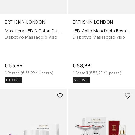
ERTHSKIN LONDON
ERTHSKIN LONDON
Maschera LED 3 Colori Duo Acido Ialuronico Collagene
LED Collo Mandibola Rosa Duo Retinolo
Dispotivo Massaggio Viso
Dispotivo Massaggio Viso
€ 55,99
€ 58,99
1
Pezzo/i
 (
€ 55,99
 / 
1
pezzo
)
1
Pezzo/i
 (
€ 58,99
 / 
1
pezzo
)
NUOVO
NUOVO