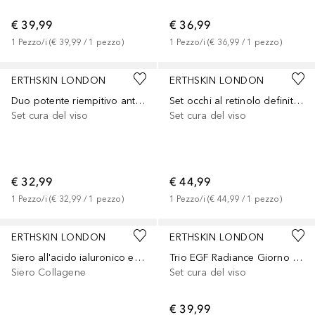
€ 39,99
€ 36,99
1
Pezzo/i
 (
€ 39,99
 / 
1
pezzo
)
1
Pezzo/i
 (
€ 36,99
 / 
1
pezzo
)
ERTHSKIN LONDON
ERTHSKIN LONDON
Duo potente riempitivo antirughe
Set occhi al retinolo definitivo
Set cura del viso
Set cura del viso
€ 32,99
€ 44,99
1
Pezzo/i
 (
€ 32,99
 / 
1
pezzo
)
1
Pezzo/i
 (
€ 44,99
 / 
1
pezzo
)
ERTHSKIN LONDON
ERTHSKIN LONDON
Siero all'acido ialuronico e al collagene
Trio EGF Radiance Giorno e Notte
Siero Collagene
Set cura del viso
€ 39,99