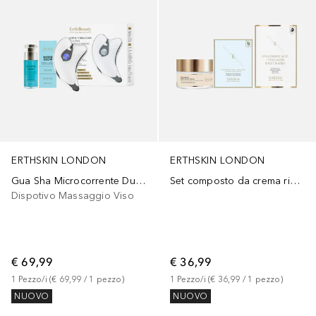
ERTHSKIN LONDON
ERTHSKIN LONDON
Gua Sha Microcorrente Duo Vitamina C Collagene
Set composto da crema riparatrice alla bava di lumaca, patch per il contorno occhi e maschera al collagene.
Dispotivo Massaggio Viso
€ 69,99
€ 36,99
1
Pezzo/i
 (
€ 69,99
 / 
1
pezzo
)
1
Pezzo/i
 (
€ 36,99
 / 
1
pezzo
)
NUOVO
NUOVO