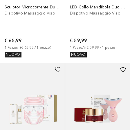
Sculptor Microcorrente Duo Siero Oro 24K
LED Collo Mandibola Duo Veleno dApi
Dispotivo Massaggio Viso
Dispotivo Massaggio Viso
€ 65,99
€ 59,99
1
Pezzo/i
 (
€ 65,99
 / 
1
pezzo
)
1
Pezzo/i
 (
€ 59,99
 / 
1
pezzo
)
NUOVO
NUOVO