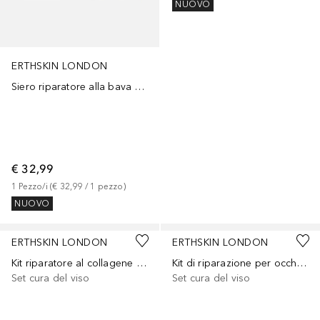
NUOVO
ERTHSKIN LONDON
Siero riparatore alla bava di lumaca + crema giorno SPF 30
€ 32,99
1
Pezzo/i
 (
€ 32,99
 / 
1
pezzo
)
NUOVO
ERTHSKIN LONDON
ERTHSKIN LONDON
Kit riparatore al collagene giorno e notte
Kit di riparazione per occhi e notte marini
Set cura del viso
Set cura del viso