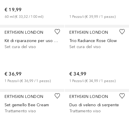
€ 19,99
60
ml
 (
€ 33,32
 / 
100
ml
)
1
Pezzo/i
 (
€ 39,99
 / 
1
pezzo
)
ERTHSKIN LONDON
ERTHSKIN LONDON
Kit di riparazione per uso diurno e notturno in ambito marino
Trio Radiance Rose Glow
Set cura del viso
Set cura del viso
€ 36,99
€ 34,99
1
Pezzo/i
 (
€ 36,99
 / 
1
pezzo
)
1
Pezzo/i
 (
€ 34,99
 / 
1
pezzo
)
ERTHSKIN LONDON
ERTHSKIN LONDON
Set gemello Bee Cream
Duo di veleno di serpente
Trattamento viso
Trattamento viso