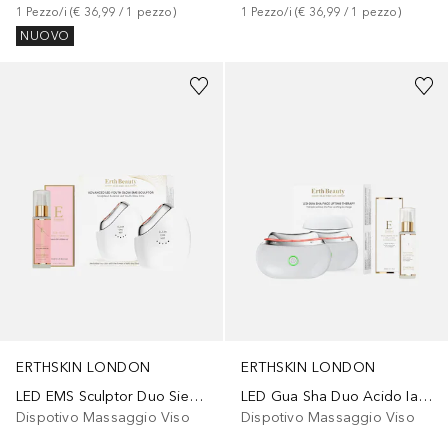
1
Pezzo/i
 (
€ 36,99
 / 
1
pezzo
)
1
Pezzo/i
 (
€ 36,99
 / 
1
pezzo
)
NUOVO
ERTHSKIN LONDON
ERTHSKIN LONDON
LED EMS Sculptor Duo Siero EGF
LED Gua Sha Duo Acido Ialuronico Collagene
Dispotivo Massaggio Viso
Dispotivo Massaggio Viso