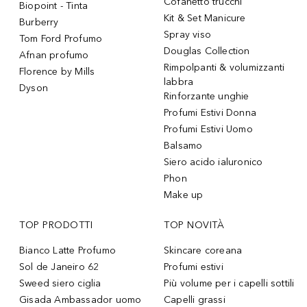
Cofanetto trucchi
Biopoint - Tinta
Kit & Set Manicure
Burberry
Spray viso
Tom Ford Profumo
Douglas Collection
Afnan profumo
Rimpolpanti & volumizzanti
Florence by Mills
labbra
Dyson
Rinforzante unghie
Profumi Estivi Donna
Profumi Estivi Uomo
Balsamo
Siero acido ialuronico
Phon
Make up
TOP PRODOTTI
TOP NOVITÀ
Bianco Latte Profumo
Skincare coreana
Sol de Janeiro 62
Profumi estivi
Sweed siero ciglia
Più volume per i capelli sottili
Gisada Ambassador uomo
Capelli grassi