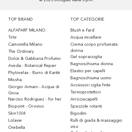
TOP BRAND
TOP CATEGORIE
ALFAPARF MILANO
Blush e Fard
Tirtir
Acqua micellare
Camomilla Milano
Crema corpo profumata
donna
The Ordinary
Gel sopracciglia
Dolce & Gabbana Profumo
Bagnoschiuma donna
Aveda - Botanical Repair
Elastici per capelli
Phytorelax - Burro di Karitè
Bagnoschiuma uomo
Missha
Accessori ciglia finte
Giorgio Armani - Acqua di
Termoprotettori
Gioia
Narciso Rodriguez - for her
Arricciacapelli
Biopoint - Orovivo
Spazzole rotanti
Skin1004
Bigodini
Lolavie
Rulli di giada & massaggio
viso
Orebella