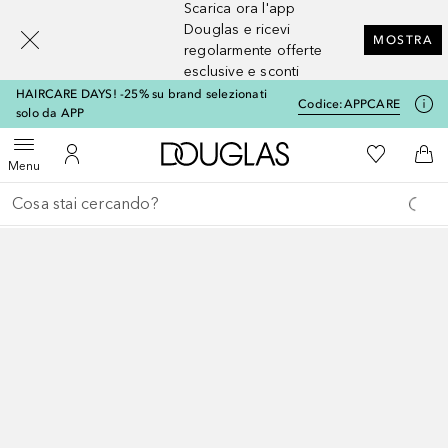
Scarica ora l'app
[navigation.slideout.screenreader]
Douglas e ricevi
MOSTRA
regolarmente offerte
esclusive e sconti
HAIRCARE DAYS! -25% su brand selezionati
Codice:
APPCARE
solo da APP
A Douglas Home
Alla Mia Li
Apri menu
Al Mio Account
Al 
Menu
Torna indietro
Esegui ricerca