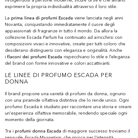
rivolgendosi a persone moderne, sicure di sé e che amano
esprimere la propria individualità attraverso il loro stile.
La
prima linea di profumi Escada
viene lanciata negli anni
Novanta, conquistando immediatamente il cuore degli
appassionati di fragranze in tutto il mondo. Da allora la
collezione Escada Parfum ha continuato ad arricchirsi con
composizioni vivaci e innovative, create per tutti coloro che
desiderano distinguersi con eleganza e originalità. Anche
i
flaconi dei profumi Escada
rispecchiano lo stile e l'eleganza
del brand con forme innovative e colori accattivanti.
LE LINEE DI PROFUMO ESCADA PER
DONNA
Il brand propone una varietà di profumi da donna, ognuno
con una piramide olfattiva distintiva che lo rende unico. Ogni
profumo Escada è studiato per raccontare una storia e creare
un'esperienza olfattiva memorabile, rendendo speciale ogni
momento della giornata.
Tra i
profumi donna Escada
di maggiore successo troviamo il
sensuale
Escada Magnetism
, che spicca per l'intensità