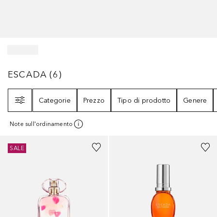
ESCADA
6
RISULTATI
ESCADA
(
6
)
Filtri
Categorie
Prezzo
Tipo di prodotto
Genere
Note sull'ordinamento
SALE