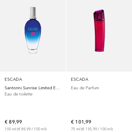
ESCADA
ESCADA
Santorini Sunrise Limited Edition
Eau de Parfum
Eau de toilette
€ 89,99
€ 101,99
100
ml
 (
€ 89,99
 / 
100
ml
)
75
ml
 (
€ 135,99
 / 
100
ml
)