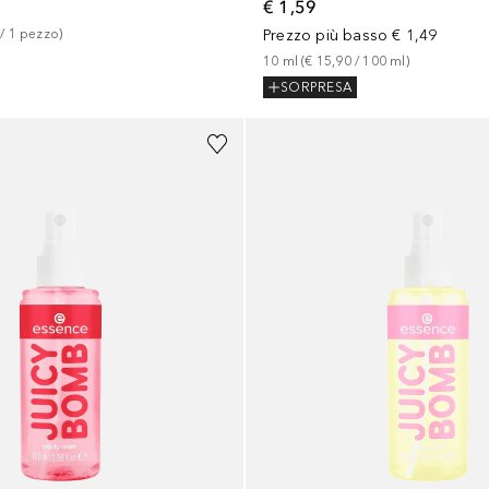
€ 1,59
 / 
1
pezzo
)
Prezzo più basso
€ 1,49
10
ml
 (
€ 15,90
 / 
100
ml
)
SORPRESA