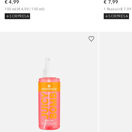
€ 4,99
€ 7,99
100
ml
 (
€ 4,99
 / 
100
ml
)
1
Pezzo/i
 (
€ 7,99
SORPRESA
SORPRESA