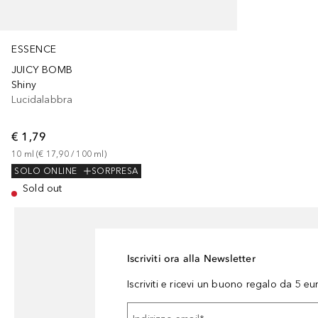
ESSENCE
JUICY BOMB
Shiny
Lucidalabbra
€ 1,79
10
ml
 (
€ 17,90
 / 
100
ml
)
SOLO ONLINE
SORPRESA
Sold out
Iscriviti ora alla Newsletter
Iscriviti e ricevi un buono regalo da 5 eu