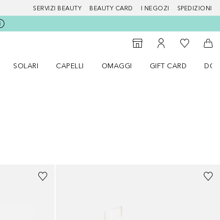
SERVIZI BEAUTY
BEAUTY CARD
I NEGOZI
SPEDIZIONI
Alla Mia Li
Storefinder
Al Mio Account
Al 
SOLARI
CAPELLI
OMAGGI
GIFT CARD
DOU
nu Make up
Apri il menu SOLARI
Apri il menu Capelli
Apri il menu OMAGGI
+
3