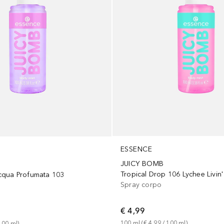
ESSENCE
JUICY BOMB
Tropical Drop 106 Lychee Livin'
cqua Profumata 103
Spray corpo
€ 4,99
100
ml
 (
€ 4,99
 / 
100
ml
)
100
ml
)