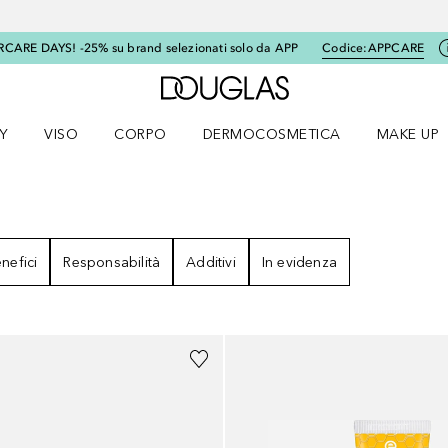
RCARE DAYS! -25% su brand selezionati solo da APP
Codice:
APPCARE
A Douglas Home
Y
VISO
CORPO
DERMOCOSMETICA
MAKE UP
menu K-BEAUTY
Apri il menu Viso
Apri il menu Corpo
Apri il menu DERMOCOSMETICA
Apri il me
ATI
nefici
Responsabilità
Additivi
In evidenza
+
2