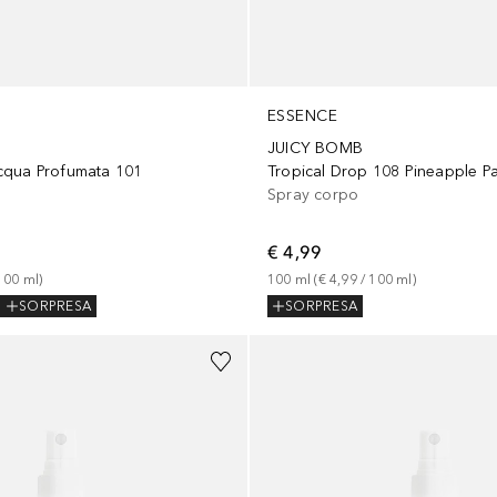
ESSENCE
JUICY BOMB
Tropical Drop 108 Pineapple P
cqua Profumata 101
Spray corpo
€ 4,99
100
ml
 (
€ 4,99
 / 
100
ml
)
100
ml
)
SORPRESA
SORPRESA