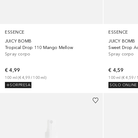
ESSENCE
ESSENCE
JUICY BOMB
JUICY BOMB
Tropical Drop 110 Mango Mellow
Sweet Drop A
Spray corpo
Spray corpo
€ 4,99
€ 4,59
100
ml
 (
€ 4,99
 / 
100
ml
)
100
ml
 (
€ 4,59
 / 
SORPRESA
SOLO ONLINE