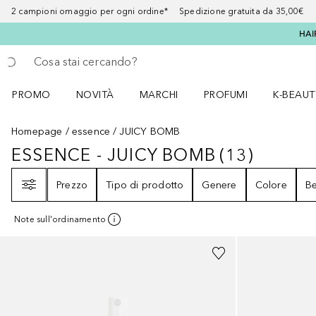
2 campioni omaggio per ogni ordine* Spedizione gratuita da 35,00€
HAI
Torna indietro
Esegui ricerca
PROMO
NOVITÀ
MARCHI
PROFUMI
K-BEAUT
Apri il menu PROMO
Apri il menu NOVITÀ
Apri il menu MARCHI
Apri il menu Profumi
Apri il 
Homepage
essence
JUICY BOMB
ESSENCE - JUICY BOMB
(
13
)
ESSENCE - JUICY BOMB
13
RISULT
Filtri
Prezzo
Tipo di prodotto
Genere
Colore
Be
Note sull'ordinamento