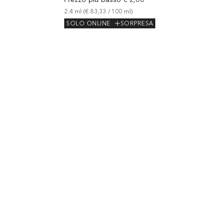
2.4
ml
 (
€ 83,33
 / 
100
ml
)
SOLO ONLINE
SORPRESA