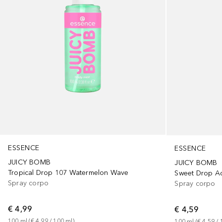
ESSENCE
ESSENCE
JUICY BOMB
JUICY BOMB
Tropical Drop 107 Watermelon Wave
Sweet Drop A
Spray corpo
Spray corpo
€ 4,99
€ 4,59
100
ml
 (
€ 4,99
 / 
100
ml
)
100
ml
 (
€ 4,59
 / 