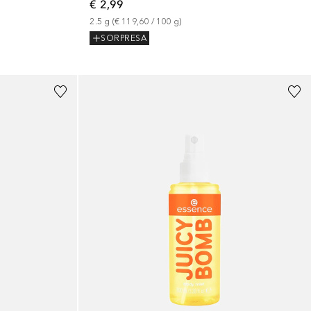
€ 2,99
2.5
g
 (
€ 119,60
 / 
100
g
)
SORPRESA