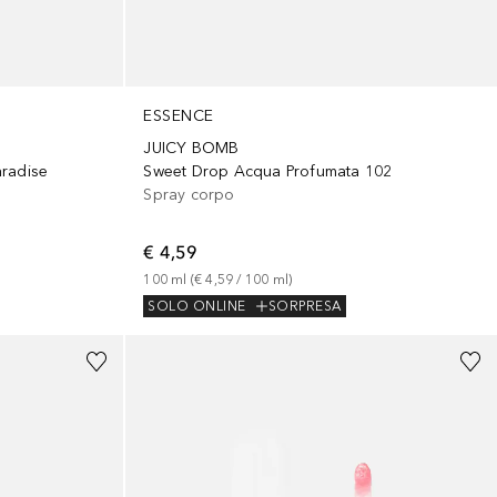
ESSENCE
JUICY BOMB
aradise
Sweet Drop Acqua Profumata 102
Spray corpo
€ 4,59
100
ml
 (
€ 4,59
 / 
100
ml
)
SOLO ONLINE
SORPRESA