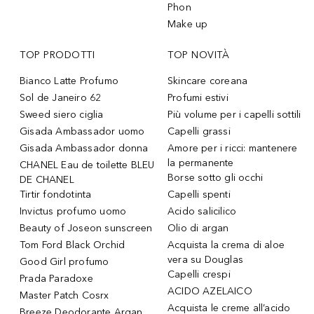
Phon
Make up
TOP PRODOTTI
TOP NOVITÀ
Bianco Latte Profumo
Skincare coreana
Sol de Janeiro 62
Profumi estivi
Sweed siero ciglia
Più volume per i capelli sottili
Gisada Ambassador uomo
Capelli grassi
Gisada Ambassador donna
Amore per i ricci: mantenere
la permanente
CHANEL Eau de toilette BLEU
Borse sotto gli occhi
DE CHANEL
Tirtir fondotinta
Capelli spenti
Invictus profumo uomo
Acido salicilico
Beauty of Joseon sunscreen
Olio di argan
Tom Ford Black Orchid
Acquista la crema di aloe
vera su Douglas
Good Girl profumo
Capelli crespi
Prada Paradoxe
ACIDO AZELAICO
Master Patch Cosrx
Acquista le creme all’acido
Breeze Deodorante Argan