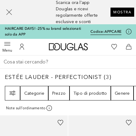
Scarica ora l'app
[navigation.slideout.screenreader]
Douglas e ricevi
MOSTRA
regolarmente offerte
esclusive e sconti
HAIRCARE DAYS! -25% su brand selezionati
Codice:
APPCARE
solo da APP
A Douglas Home
Alla Mia Li
Apri menu
Al Mio Account
Al 
Menu
Torna indietro
Esegui ricerca
ESTÉE LAUDER - PERFECTIONIST
3
RISULTA
ESTÉE LAUDER - PERFECTIONIST
(
3
)
Filtri
Categorie
Prezzo
Tipo di prodotto
Genere
Note sull'ordinamento