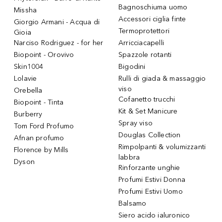
Bagnoschiuma uomo
Missha
Accessori ciglia finte
Giorgio Armani - Acqua di
Termoprotettori
Gioia
Narciso Rodriguez - for her
Arricciacapelli
Biopoint - Orovivo
Spazzole rotanti
Skin1004
Bigodini
Lolavie
Rulli di giada & massaggio
viso
Orebella
Cofanetto trucchi
Biopoint - Tinta
Kit & Set Manicure
Burberry
Spray viso
Tom Ford Profumo
Douglas Collection
Afnan profumo
Rimpolpanti & volumizzanti
Florence by Mills
labbra
Dyson
Rinforzante unghie
Profumi Estivi Donna
Profumi Estivi Uomo
Balsamo
Siero acido ialuronico