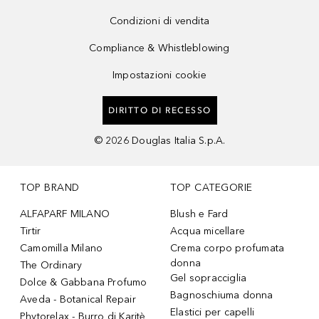
Condizioni di vendita
Compliance & Whistleblowing
Impostazioni cookie
DIRITTO DI RECESSO
©
2026
Douglas Italia S.p.A.
TOP BRAND
TOP CATEGORIE
ALFAPARF MILANO
Blush e Fard
Tirtir
Acqua micellare
Camomilla Milano
Crema corpo profumata
donna
The Ordinary
Gel sopracciglia
Dolce & Gabbana Profumo
Bagnoschiuma donna
Aveda - Botanical Repair
Elastici per capelli
Phytorelax - Burro di Karitè