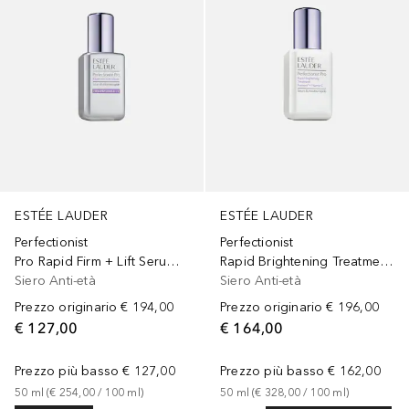
ESTÉE LAUDER
ESTÉE LAUDER
Perfectionist
Perfectionist
Pro Rapid Firm + Lift Serum with Hexapeptides 8 + 9
Rapid Brightening Treatment with Ferment³ + Vitamin C
Siero Anti-età
Siero Anti-età
Prezzo originario
€ 194,00
Prezzo originario
€ 196,00
€ 127,00
€ 164,00
Prezzo più basso
€ 127,00
Prezzo più basso
€ 162,00
50
ml
 (
€ 254,00
 / 
100
ml
)
50
ml
 (
€ 328,00
 / 
100
ml
)