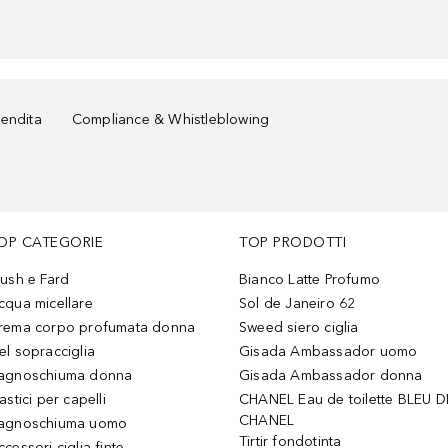
vendita
Compliance & Whistleblowing
OP CATEGORIE
TOP PRODOTTI
lush e Fard
Bianco Latte Profumo
cqua micellare
Sol de Janeiro 62
rema corpo profumata donna
Sweed siero ciglia
el sopracciglia
Gisada Ambassador uomo
agnoschiuma donna
Gisada Ambassador donna
astici per capelli
CHANEL Eau de toilette BLEU D
CHANEL
agnoschiuma uomo
Tirtir fondotinta
ccessori ciglia finte