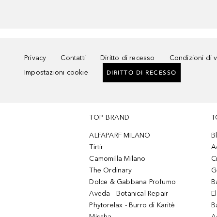
Privacy
Contatti
Diritto di recesso
Condizioni di 
Impostazioni cookie
DIRITTO DI RECESSO
TOP BRAND
T
ALFAPARF MILANO
B
Tirtir
A
Camomilla Milano
C
The Ordinary
G
Dolce & Gabbana Profumo
B
Aveda - Botanical Repair
El
Phytorelax - Burro di Karitè
B
Missha
A