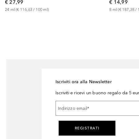
€ 27,99
€ 14,99
24
ml
 (
€ 116,63
 / 
100
ml
)
8
ml
 (
€ 187,38
 / 
Iscriviti ora alla Newsletter
Iscriviti e ricevi un buono regalo da 5 eu
Indirizzo email
*
REGISTRATI