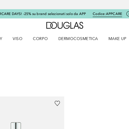
RCARE DAYS! -25% su brand selezionati solo da APP
Codice:
APPCARE
A Douglas Home
Y
VISO
CORPO
DERMOCOSMETICA
MAKE UP
menu K-BEAUTY
Apri il menu Viso
Apri il menu Corpo
Apri il menu DERMOCOSMETICA
Apri il me
ULTATI