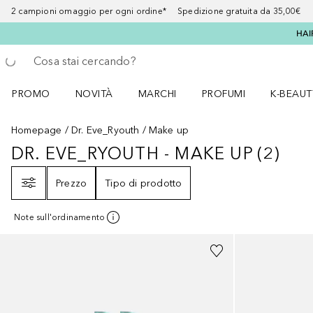
2 campioni omaggio per ogni ordine* Spedizione gratuita da 35,00€
HAI
Torna indietro
Esegui ricerca
PROMO
NOVITÀ
MARCHI
PROFUMI
K-BEAUT
Apri il menu PROMO
Apri il menu NOVITÀ
Apri il menu MARCHI
Apri il menu Profumi
Apri il 
Homepage
Dr. Eve_Ryouth
Make up
DR. EVE_RYOUTH - MAKE UP
(
2
)
DR. EVE_RYOUTH - MAKE UP
2
RIS
Filtri
Prezzo
Tipo di prodotto
Note sull'ordinamento