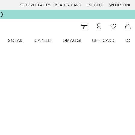
SERVIZI BEAUTY
BEAUTY CARD
I NEGOZI
SPEDIZIONI
Alla Mia Li
Storefinder
Al Mio Account
Al 
SOLARI
CAPELLI
OMAGGI
GIFT CARD
DOU
nu Make up
Apri il menu SOLARI
Apri il menu Capelli
Apri il menu OMAGGI