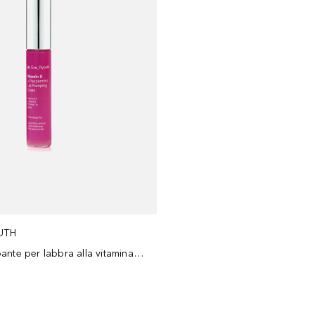
UTH
Crema rimpolpante per labbra alla vitamina E e menta piperita