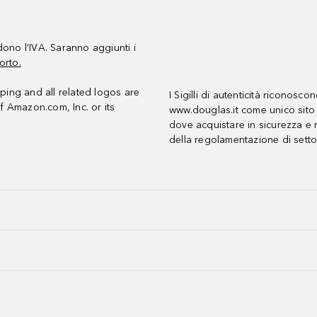
udono l’IVA. Saranno aggiunti i
orto.
ing and all related logos are
I Sigilli di autenticità riconosco
f Amazon.com, Inc. or its
www.douglas.it come unico sito 
dove acquistare in sicurezza e n
della regolamentazione di setto