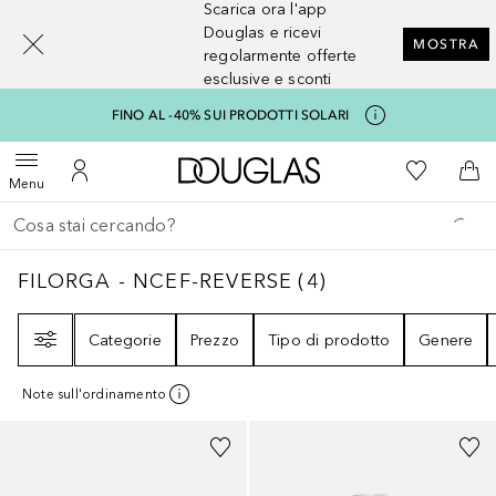
Scarica ora l'app
[navigation.slideout.screenreader]
Douglas e ricevi
MOSTRA
regolarmente offerte
esclusive e sconti
FINO AL -40% SUI PRODOTTI SOLARI
A Douglas Home
Alla Mia Li
Apri menu
Al Mio Account
Al 
Menu
Torna indietro
Esegui ricerca
FILORGA - NCEF-REVERSE
4
RISULTATI
FILORGA - NCEF-REVERSE
(
4
)
Filtri
Categorie
Prezzo
Tipo di prodotto
Genere
Note sull'ordinamento