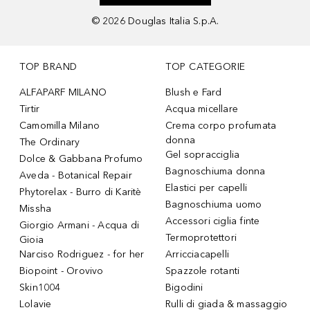
©
2026
Douglas Italia S.p.A.
TOP BRAND
TOP CATEGORIE
ALFAPARF MILANO
Blush e Fard
Tirtir
Acqua micellare
Camomilla Milano
Crema corpo profumata
donna
The Ordinary
Gel sopracciglia
Dolce & Gabbana Profumo
Bagnoschiuma donna
Aveda - Botanical Repair
Elastici per capelli
Phytorelax - Burro di Karitè
Bagnoschiuma uomo
Missha
Accessori ciglia finte
Giorgio Armani - Acqua di
Termoprotettori
Gioia
Narciso Rodriguez - for her
Arricciacapelli
Biopoint - Orovivo
Spazzole rotanti
Skin1004
Bigodini
Lolavie
Rulli di giada & massaggio