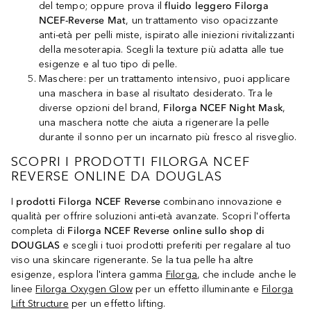
del tempo; oppure prova il
fluido leggero Filorga
NCEF-Reverse Mat
, un trattamento viso opacizzante
anti-età per pelli miste, ispirato alle iniezioni rivitalizzanti
della mesoterapia. Scegli la texture più adatta alle tue
esigenze e al tuo tipo di pelle.
Maschere: per un trattamento intensivo, puoi applicare
una maschera in base al risultato desiderato. Tra le
diverse opzioni del brand,
Filorga NCEF Night Mask
,
una maschera notte che aiuta a rigenerare la pelle
durante il sonno per un incarnato più fresco al risveglio.
SCOPRI I PRODOTTI FILORGA NCEF
REVERSE ONLINE DA DOUGLAS
I
prodotti Filorga NCEF Reverse
combinano innovazione e
qualità per offrire soluzioni anti-età avanzate. Scopri l'offerta
completa di
Filorga NCEF Reverse online sullo shop di
DOUGLAS
e scegli i tuoi prodotti preferiti per regalare al tuo
viso una skincare rigenerante. Se la tua pelle ha altre
esigenze, esplora l'intera gamma
Filorga
, che include anche le
linee
Filorga Oxygen Glow
per un effetto illuminante e
Filorga
Lift Structure
per un effetto lifting.