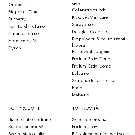
viso
Orebella
Cofanetto trucchi
Biopoint - Tinta
Kit & Set Manicure
Burberry
Spray viso
Tom Ford Profumo
Douglas Collection
Afnan profumo
Rimpolpanti & volumizzanti
Florence by Mills
labbra
Dyson
Rinforzante unghie
Profumi Estivi Donna
Profumi Estivi Uomo
Balsamo
Siero acido ialuronico
Phon
Make up
TOP PRODOTTI
TOP NOVITÀ
Bianco Latte Profumo
Skincare coreana
Sol de Janeiro 62
Profumi estivi
Sweed siero ciglia
Più volume per i capelli sottili