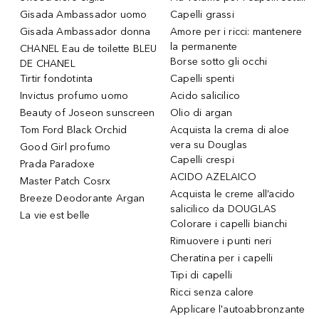
Gisada Ambassador uomo
Capelli grassi
Gisada Ambassador donna
Amore per i ricci: mantenere
la permanente
CHANEL Eau de toilette BLEU
Borse sotto gli occhi
DE CHANEL
Tirtir fondotinta
Capelli spenti
Invictus profumo uomo
Acido salicilico
Beauty of Joseon sunscreen
Olio di argan
Tom Ford Black Orchid
Acquista la crema di aloe
vera su Douglas
Good Girl profumo
Capelli crespi
Prada Paradoxe
ACIDO AZELAICO
Master Patch Cosrx
Acquista le creme all’acido
Breeze Deodorante Argan
salicilico da DOUGLAS
La vie est belle
Colorare i capelli bianchi
Rimuovere i punti neri
Cheratina per i capelli
Tipi di capelli
Ricci senza calore
Applicare l'autoabbronzante