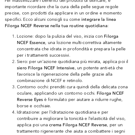
Per massimizzare i benefici dei prodotti di skincare, è
importante ricordare che la cura della pelle segue regole
precise, con prodotti da applicare in un ordine e momento
specifici. Ecco alcuni consigli su come
integrare la linea
Filorga NCEF Reverse nella tua routine quotidiana
:
Lozione: dopo la pulizia del viso, inizia con
Filorga
NCEF Essence
, una lozione multi-correttiva altamente
concentrata che idrata in profondità e prepara la pelle
per i trattamenti successivi.
Siero: per un'azione quotidiana più mirata, applica poi il
siero Filorga NCEF Intensive
, un potente anti-età che
favorisce la rigenerazione della pelle grazie alla
combinazione di NCEF e retinolo.
Contorno occhi: prenditi cura quindi della delicata zona
oculare, applicando un contorno occhi.
Filorga NCEF
Reverse Eyes
è formulato per aiutare a ridurre rughe,
borse e occhiaie.
Idratazione: per l'idratazione quotidiana e per
contribuire a migliorare la tonicità e l'elasticità del viso,
applica poi una
crema Filorga NCEF Reverse
, per un
trattamento rigenerante che aiuta a combattere i segni