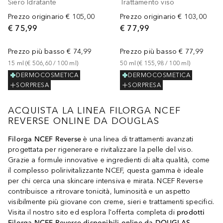
Siero Idratante
Trattamento viso
Prezzo originario
€ 105,00
Prezzo originario
€ 103,00
€ 75,99
€ 77,99
Prezzo più basso
€ 74,99
Prezzo più basso
€ 77,99
15
ml
 (
€ 506,60
 / 
100
ml
)
50
ml
 (
€ 155,98
 / 
100
ml
)
DERMOCOSMETICA
DERMOCOSMETICA
SORPRESA
SORPRESA
ACQUISTA LA LINEA FILORGA NCEF
REVERSE ONLINE DA DOUGLAS
Filorga NCEF Reverse
è una linea di trattamenti avanzati
progettata per rigenerare e rivitalizzare la pelle del viso.
Grazie a formule innovative e ingredienti di alta qualità, come
il complesso polirivitalizzante NCEF, questa gamma è ideale
per chi cerca una skincare intensiva e mirata. NCEF Reverse
contribuisce a ritrovare tonicità, luminosità e un aspetto
visibilmente più giovane con creme, sieri e trattamenti specifici.
Visita il nostro sito ed esplora l'offerta completa di
prodotti
Filorga NCEF Reverse disponibili online da DOUGLAS
.