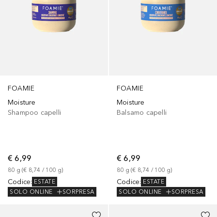
FOAMIE
FOAMIE
Moisture
Moisture
Shampoo capelli
Balsamo capelli
€ 6,99
€ 6,99
80
g
 (
€ 8,74
 / 
100
g
)
80
g
 (
€ 8,74
 / 
100
g
)
Codice
:
Codice
:
ESTATE
ESTATE
SOLO ONLINE
SORPRESA
SOLO ONLINE
SORPRESA