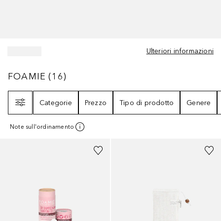
Ulteriori informazioni
FOAMIE
16
RISULTATI
FOAMIE
(
16
)
Filtri
Categorie
Prezzo
Tipo di prodotto
Genere
Note sull'ordinamento