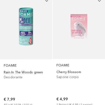
FOAMIE
FOAMIE
Cherry Blossom
Rain In The Woods green
Sapone corpo
Deodorante
€ 4,99
€ 7,99
1
Pezzo/i
 (
€ 4,99
 / 
1
pezzo
)
40
g
 (
€ 19,98
 / 
100
g
)