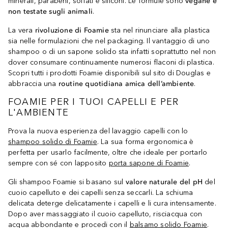
minerali, parabeni, solfati e siliconi. Le formule sono
vegane e
non testate sugli animali
.
La vera
rivoluzione di Foamie
sta nel rinunciare alla plastica
sia nelle formulazioni che nel packaging. Il vantaggio di uno
shampoo o di un sapone solido sta infatti soprattutto nel non
dover consumare continuamente numerosi flaconi di plastica.
Scopri tutti i prodotti Foamie disponibili sul sito di Douglas e
abbraccia una
routine quotidiana amica dell’ambiente
.
FOAMIE PER I TUOI CAPELLI E PER
L'AMBIENTE
Prova la nuova esperienza del lavaggio capelli con lo
shampoo solido di Foamie
. La sua forma ergonomica è
perfetta per usarlo facilmente, oltre che ideale per portarlo
sempre con sé con lapposito
porta sapone di Foamie
.
Gli shampoo Foamie si basano sul
valore naturale del pH
del
cuoio capelluto e dei capelli senza seccarli. La schiuma
delicata deterge delicatamente i capelli e li cura intensamente.
Dopo aver massaggiato il cuoio capelluto, risciacqua con
acqua abbondante e procedi con il
balsamo solido Foamie
.