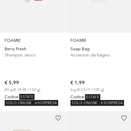
FOAMIE
FOAMIE
Berry Fresh
Soap Bag
Shampoo secco
Accessori da bagno
€ 5,99
€ 1,99
40
g
 (
€ 14,98
 / 
100
g
)
6
g
 (
€ 33,17
 / 
100
g
)
Codice
:
Codice
:
ESTATE
ESTATE
SOLO ONLINE
SORPRESA
SOLO ONLINE
SORPRESA