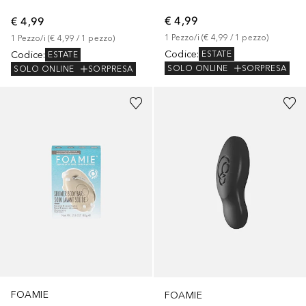
€ 4,99
€ 4,99
1
Pezzo/i
 (
€ 4,99
 / 
1
pezzo
)
1
Pezzo/i
 (
€ 4,99
 / 
1
pezzo
)
Codice
:
Codice
:
ESTATE
ESTATE
SOLO ONLINE
SORPRESA
SOLO ONLINE
SORPRESA
FOAMIE
FOAMIE