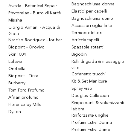
Bagnoschiuma donna
Aveda - Botanical Repair
Elastici per capelli
Phytorelax - Burro di Karitè
Bagnoschiuma uomo
Missha
Accessori ciglia finte
Giorgio Armani - Acqua di
Termoprotettori
Gioia
Narciso Rodriguez - for her
Arricciacapelli
Biopoint - Orovivo
Spazzole rotanti
Skin1004
Bigodini
Lolavie
Rulli di giada & massaggio
viso
Orebella
Cofanetto trucchi
Biopoint - Tinta
Kit & Set Manicure
Burberry
Spray viso
Tom Ford Profumo
Douglas Collection
Afnan profumo
Rimpolpanti & volumizzanti
Florence by Mills
labbra
Dyson
Rinforzante unghie
Profumi Estivi Donna
Profumi Estivi Uomo