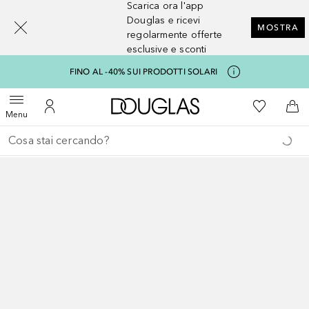
Scarica ora l'app
[navigation.slideout.screenreader]
Douglas e ricevi
MOSTRA
regolarmente offerte
esclusive e sconti
FINO AL -40% SUI PRODOTTI SOLARI
A Douglas Home
Alla Mia Li
Apri menu
Al Mio Account
Al 
Menu
Torna indietro
Esegui ricerca