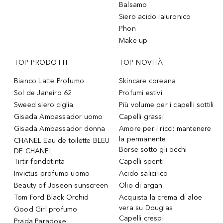
Balsamo
Siero acido ialuronico
Phon
Make up
TOP PRODOTTI
TOP NOVITÀ
Bianco Latte Profumo
Skincare coreana
Sol de Janeiro 62
Profumi estivi
Sweed siero ciglia
Più volume per i capelli sottili
Gisada Ambassador uomo
Capelli grassi
Gisada Ambassador donna
Amore per i ricci: mantenere
la permanente
CHANEL Eau de toilette BLEU
Borse sotto gli occhi
DE CHANEL
Tirtir fondotinta
Capelli spenti
Invictus profumo uomo
Acido salicilico
Beauty of Joseon sunscreen
Olio di argan
Tom Ford Black Orchid
Acquista la crema di aloe
vera su Douglas
Good Girl profumo
Capelli crespi
Prada Paradoxe