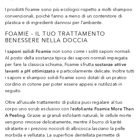
I prodotti Foamie sono più ecologici rispetto a molti shampoo
convenzionali, poiché fanno a meno di un contenitore di
plastica e di ingredienti dannosi per l'ambiente.
FOAMIE - IL TUO TRATTAMENTO
BENESSERE NELLA DOCCIA
I
saponi solidi Foamie
non sono come i soliti saponi normali.
Al posto della sostanza tipica dei saponi normali impiegata
per fare la classica schiuma, Foamie sfrutta
sostanze attive
lavanti a pH ottimizzato
e particolarmente delicate. Inoltre tutti
i saponi e shampoo solidi Foamie sono dotati di un pratico
cordino in cotone per poter essere appesi e riutilizzati in
seguito.
Oltre all’usuale trattamento di pulizia puoi regalare al tuo
corpo uno scrub esclusivo con l’
esfoliante Foamie More Than
A Peeling
. Grazie ai granuli esfolianti naturali, le cellule morte
vengono rimosse delicatamente, mentre il burro di karité
idratante e i preziosi noccioli di albicocca lasciano la pelle
morbida e vellutata. La superficie dentellata permette di