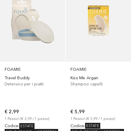
FOAMIE
FOAMIE
Kiss Me Argan
Travel Buddy
Shampoo capelli
Detersivo per i piatti
€ 5,99
€ 2,99
1
Pezzo/i
 (
€ 5,99
 / 
1
pezzo
)
1
Pezzo/i
 (
€ 2,99
 / 
1
pezzo
)
Codice
:
Codice
:
ESTATE
ESTATE