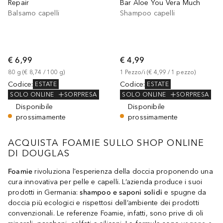
Repair
Bar Aloe You Vera Much
Balsamo capelli
Shampoo capelli
€ 6,99
€ 4,99
80
g
 (
€ 8,74
 / 
100
g
)
1
Pezzo/i
 (
€ 4,99
 / 
1
pezzo
)
Codice
:
Codice
:
ESTATE
ESTATE
SOLO ONLINE
SORPRESA
SOLO ONLINE
SORPRESA
Disponibile
Disponibile
prossimamente
prossimamente
ACQUISTA FOAMIE SULLO SHOP ONLINE
DI DOUGLAS
Foamie
rivoluziona l'esperienza della doccia proponendo una
cura innovativa per pelle e capelli. L’azienda produce i suoi
prodotti in Germania:
shampoo e saponi solidi
e spugne da
doccia più ecologici e rispettosi dell’ambiente dei prodotti
convenzionali. Le referenze Foamie, infatti, sono prive di oli