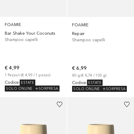
FOAMIE
FOAMIE
Bar Shake Your Coconuts
Repair
Shampoo capelli
Shampoo capelli
€ 4,99
€ 6,99
1
Pezzo/i
 (
€ 4,99
 / 
1
pezzo
)
80
g
 (
€ 8,74
 / 
100
g
)
Codice
:
Codice
:
ESTATE
ESTATE
SOLO ONLINE
SORPRESA
SOLO ONLINE
SORPRESA