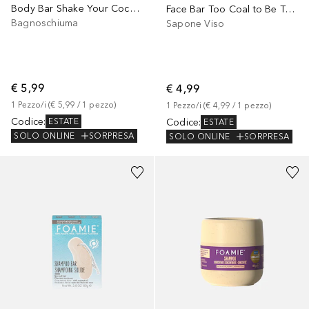
Body Bar Shake Your Coconuts
Face Bar Too Coal to Be True
Bagnoschiuma
Sapone Viso
€ 5,99
€ 4,99
1
Pezzo/i
 (
€ 5,99
 / 
1
pezzo
)
1
Pezzo/i
 (
€ 4,99
 / 
1
pezzo
)
Codice
:
Codice
:
ESTATE
ESTATE
SOLO ONLINE
SORPRESA
SOLO ONLINE
SORPRESA