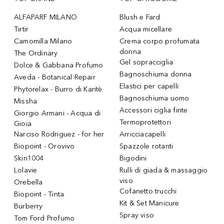
ALFAPARF MILANO
Blush e Fard
Tirtir
Acqua micellare
Camomilla Milano
Crema corpo profumata
donna
The Ordinary
Gel sopracciglia
Dolce & Gabbana Profumo
Bagnoschiuma donna
Aveda - Botanical Repair
Elastici per capelli
Phytorelax - Burro di Karitè
Bagnoschiuma uomo
Missha
Accessori ciglia finte
Giorgio Armani - Acqua di
Termoprotettori
Gioia
Narciso Rodriguez - for her
Arricciacapelli
Biopoint - Orovivo
Spazzole rotanti
Skin1004
Bigodini
Lolavie
Rulli di giada & massaggio
viso
Orebella
Cofanetto trucchi
Biopoint - Tinta
Kit & Set Manicure
Burberry
Spray viso
Tom Ford Profumo