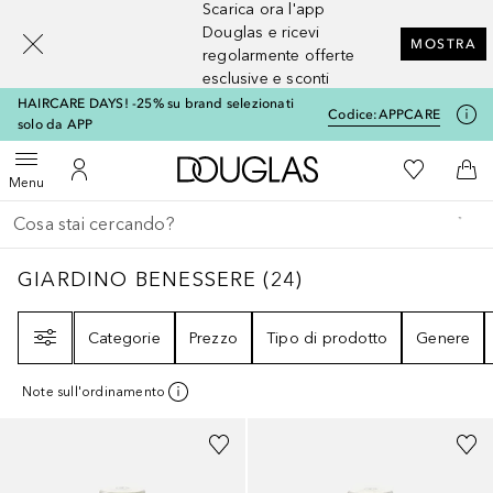
Scarica ora l'app
[navigation.slideout.screenreader]
Douglas e ricevi
MOSTRA
regolarmente offerte
esclusive e sconti
HAIRCARE DAYS! -25% su brand selezionati
Codice:
APPCARE
solo da APP
A Douglas Home
Alla Mia Li
Apri menu
Al Mio Account
Al 
Menu
Torna indietro
Esegui ricerca
GIARDINO BENESSERE
24
RISULTATI
GIARDINO BENESSERE
(
24
)
Filtri
Categorie
Prezzo
Tipo di prodotto
Genere
Note sull'ordinamento