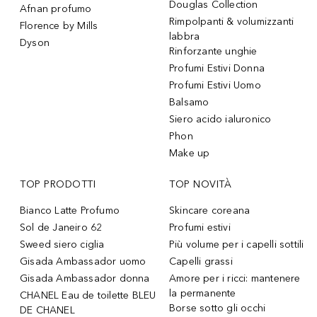
Douglas Collection
Afnan profumo
Rimpolpanti & volumizzanti
Florence by Mills
labbra
Dyson
Rinforzante unghie
Profumi Estivi Donna
Profumi Estivi Uomo
Balsamo
Siero acido ialuronico
Phon
Make up
TOP PRODOTTI
TOP NOVITÀ
Bianco Latte Profumo
Skincare coreana
Sol de Janeiro 62
Profumi estivi
Sweed siero ciglia
Più volume per i capelli sottili
Gisada Ambassador uomo
Capelli grassi
Gisada Ambassador donna
Amore per i ricci: mantenere
la permanente
CHANEL Eau de toilette BLEU
Borse sotto gli occhi
DE CHANEL