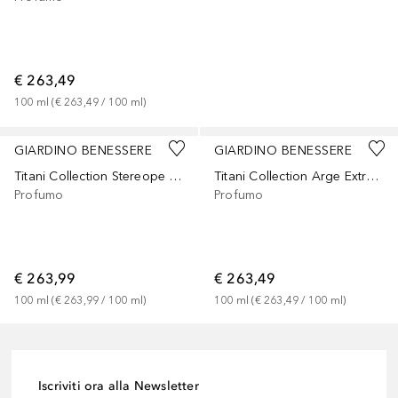
€ 263,49
100
ml
 (
€ 263,49
 / 
100
ml
)
GIARDINO BENESSERE
GIARDINO BENESSERE
Titani Collection Stereope Extrait de Parfum
Titani Collection Arge Extrait de Parfum
Profumo
Profumo
€ 263,99
€ 263,49
100
ml
 (
€ 263,99
 / 
100
ml
)
100
ml
 (
€ 263,49
 / 
100
ml
)
Iscriviti ora alla Newsletter