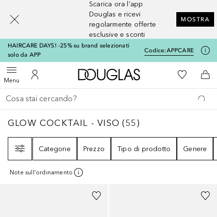
Scarica ora l'app
[navigation.slideout.screenreader]
Douglas e ricevi
MOSTRA
regolarmente offerte
esclusive e sconti
HAIRCARE DAYS! -25% su brand selezionati
Codice:
APPCARE
solo da APP
A Douglas Home
Alla Mia Li
Apri menu
Al Mio Account
Al 
Menu
Torna indietro
Esegui ricerca
GLOW COCKTAIL - VISO
55
RISULTATI
GLOW COCKTAIL - VISO
(
55
)
Filtri
Categorie
Prezzo
Tipo di prodotto
Genere
Note sull'ordinamento