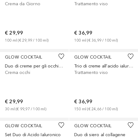
Crema da Giorno
Trattamento viso
€ 29,99
€ 36,99
100
ml
 (
€ 29,99
 / 
100
ml
)
100
ml
 (
€ 36,99
 / 
100
ml
)
GLOW COCKTAIL
GLOW COCKTAIL
Duo di creme per gli occhi all'acido ialuronico
Trio di creme all'acido ialuronico
Crema occhi
Trattamento viso
€ 29,99
€ 36,99
30
ml
 (
€ 99,97
 / 
100
ml
)
150
ml
 (
€ 24,66
 / 
100
ml
)
GLOW COCKTAIL
GLOW COCKTAIL
Set Duo di Acido Ialuronico
Duo di siero al collagene