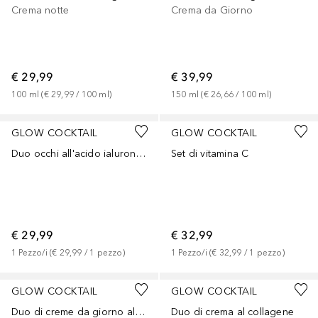
Crema notte
Crema da Giorno
€ 29,99
€ 39,99
100
ml
 (
€ 29,99
 / 
100
ml
)
150
ml
 (
€ 26,66
 / 
100
ml
)
GLOW COCKTAIL
GLOW COCKTAIL
Duo occhi all'acido ialuronico
Set di vitamina C
€ 29,99
€ 32,99
1
Pezzo/i
 (
€ 29,99
 / 
1
pezzo
)
1
Pezzo/i
 (
€ 32,99
 / 
1
pezzo
)
GLOW COCKTAIL
GLOW COCKTAIL
Duo di creme da giorno al collagene
Duo di crema al collagene