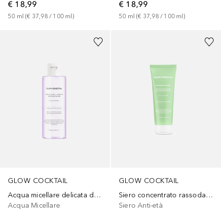
€ 18,99
€ 18,99
50
ml
 (
€ 37,98
 / 
100
ml
)
50
ml
 (
€ 37,98
 / 
100
ml
)
GLOW COCKTAIL
GLOW COCKTAIL
Acqua micellare delicata detergente e idratante
Siero concentrato rassodante e idratante
Acqua Micellare
Siero Anti-età