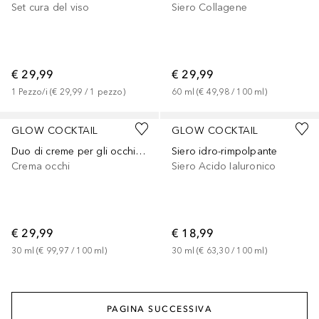
Set cura del viso
Siero Collagene
€ 29,99
€ 29,99
1
Pezzo/i
 (
€ 29,99
 / 
1
pezzo
)
60
ml
 (
€ 49,98
 / 
100
ml
)
GLOW COCKTAIL
GLOW COCKTAIL
Duo di creme per gli occhi al collagene
Siero idro-rimpolpante
Crema occhi
Siero Acido Ialuronico
€ 29,99
€ 18,99
30
ml
 (
€ 99,97
 / 
100
ml
)
30
ml
 (
€ 63,30
 / 
100
ml
)
PAGINA SUCCESSIVA