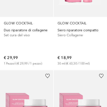
GLOW COCKTAIL
GLOW COCKTAIL
Duo riparatore di collagene
Siero riparatore compatto
Set cura del viso
Siero Collagene
€ 29,99
€ 18,99
1
Pezzo/i
 (
€ 29,99
 / 
1
pezzo
)
30
ml
 (
€ 63,30
 / 
100
ml
)