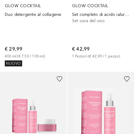
GLOW COCKTAIL
GLOW COCKTAIL
Duo detergente al collagene
Set completo di acido ialuronico
Set cura del viso
€ 29,99
€ 42,99
400
ml
 (
€ 7,50
 / 
100
ml
)
1
Pezzo/i
 (
€ 42,99
 / 
1
pezzo
)
NUOVO