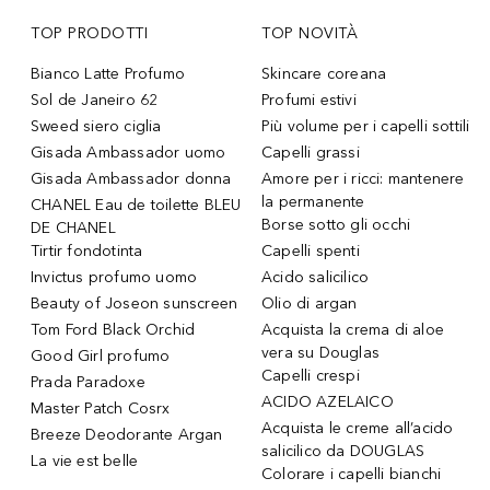
TOP PRODOTTI
TOP NOVITÀ
Bianco Latte Profumo
Skincare coreana
Sol de Janeiro 62
Profumi estivi
Sweed siero ciglia
Più volume per i capelli sottili
Gisada Ambassador uomo
Capelli grassi
Gisada Ambassador donna
Amore per i ricci: mantenere
la permanente
CHANEL Eau de toilette BLEU
Borse sotto gli occhi
DE CHANEL
Tirtir fondotinta
Capelli spenti
Invictus profumo uomo
Acido salicilico
Beauty of Joseon sunscreen
Olio di argan
Tom Ford Black Orchid
Acquista la crema di aloe
vera su Douglas
Good Girl profumo
Capelli crespi
Prada Paradoxe
ACIDO AZELAICO
Master Patch Cosrx
Acquista le creme all’acido
Breeze Deodorante Argan
salicilico da DOUGLAS
La vie est belle
Colorare i capelli bianchi