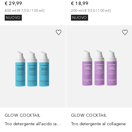
€ 29,99
€ 18,99
400
ml
 (
€ 7,50
 / 
100
ml
)
200
ml
 (
€ 9,50
 / 
100
ml
)
NUOVO
NUOVO
GLOW COCKTAIL
GLOW COCKTAIL
Trio detergente all'acido ialuronico
Trio detergente al collagene