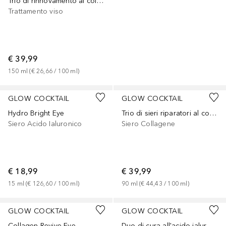
Trio di rinnovamento al collagene
Trattamento viso
€ 39,99
150
ml
 (
€ 26,66
 / 
100
ml
)
GLOW COCKTAIL
GLOW COCKTAIL
Hydro Bright Eye
Trio di sieri riparatori al collagene
Siero Acido Ialuronico
Siero Collagene
€ 18,99
€ 39,99
15
ml
 (
€ 126,60
 / 
100
ml
)
90
ml
 (
€ 44,43
 / 
100
ml
)
GLOW COCKTAIL
GLOW COCKTAIL
Collagen Revive Eye
Duo di cura all'acido ialuronico