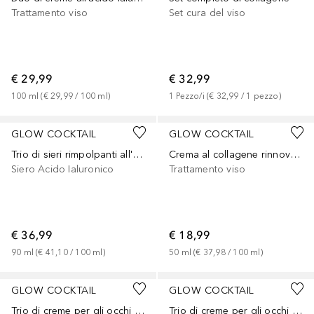
Trattamento viso
Set cura del viso
€ 29,99
€ 32,99
100
ml
 (
€ 29,99
 / 
100
ml
)
1
Pezzo/i
 (
€ 32,99
 / 
1
pezzo
)
GLOW COCKTAIL
GLOW COCKTAIL
Trio di sieri rimpolpanti all'acido ialuronico
Crema al collagene rinnovante
Siero Acido Ialuronico
Trattamento viso
€ 36,99
€ 18,99
90
ml
 (
€ 41,10
 / 
100
ml
)
50
ml
 (
€ 37,98
 / 
100
ml
)
GLOW COCKTAIL
GLOW COCKTAIL
Trio di creme per gli occhi al collagene
Trio di creme per gli occhi all'acido ialuronico