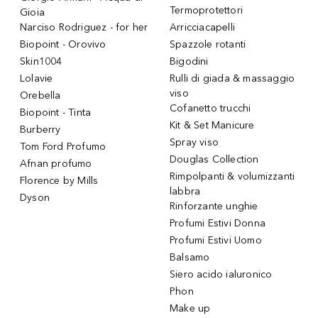
Termoprotettori
Gioia
Narciso Rodriguez - for her
Arricciacapelli
Biopoint - Orovivo
Spazzole rotanti
Skin1004
Bigodini
Lolavie
Rulli di giada & massaggio
viso
Orebella
Cofanetto trucchi
Biopoint - Tinta
Kit & Set Manicure
Burberry
Spray viso
Tom Ford Profumo
Douglas Collection
Afnan profumo
Rimpolpanti & volumizzanti
Florence by Mills
labbra
Dyson
Rinforzante unghie
Profumi Estivi Donna
Profumi Estivi Uomo
Balsamo
Siero acido ialuronico
Phon
Make up