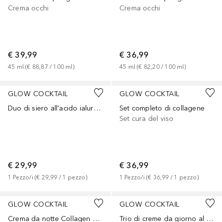
Crema occhi
Crema occhi
€ 39,99
€ 36,99
45
ml
 (
€ 88,87
 / 
100
ml
)
45
ml
 (
€ 82,20
 / 
100
ml
)
GLOW COCKTAIL
GLOW COCKTAIL
Duo di siero all'acido ialuronico
Set completo di collagene
Set cura del viso
€ 29,99
€ 36,99
1
Pezzo/i
 (
€ 29,99
 / 
1
pezzo
)
1
Pezzo/i
 (
€ 36,99
 / 
1
pezzo
)
GLOW COCKTAIL
GLOW COCKTAIL
Crema da notte Collagen Restore Duo
Trio di creme da giorno al collagene