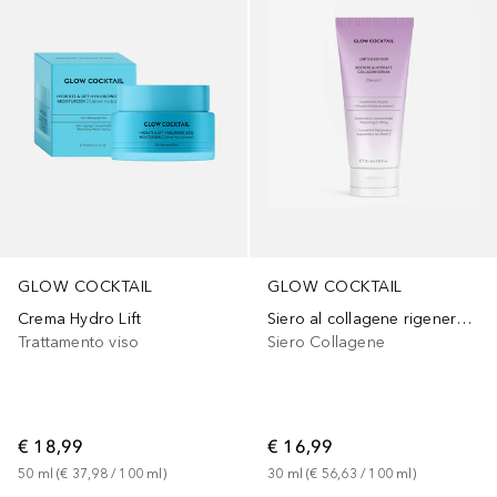
GLOW COCKTAIL
GLOW COCKTAIL
Crema Hydro Lift
Siero al collagene rigenerante e idratante - Edizione limitata
Trattamento viso
Siero Collagene
€ 18,99
€ 16,99
50
ml
 (
€ 37,98
 / 
100
ml
)
30
ml
 (
€ 56,63
 / 
100
ml
)