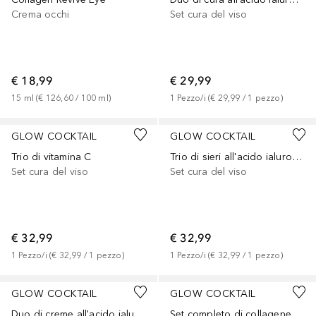
Crema occhi
Set cura del viso
€ 18,99
€ 29,99
15
ml
 (
€ 126,60
 / 
100
ml
)
1
Pezzo/i
 (
€ 29,99
 / 
1
pezzo
)
GLOW COCKTAIL
GLOW COCKTAIL
Trio di vitamina C
Trio di sieri all'acido ialuronico
Set cura del viso
Set cura del viso
€ 32,99
€ 32,99
1
Pezzo/i
 (
€ 32,99
 / 
1
pezzo
)
1
Pezzo/i
 (
€ 32,99
 / 
1
pezzo
)
GLOW COCKTAIL
GLOW COCKTAIL
Duo di creme all'acido ialuronico
Set completo di collagene