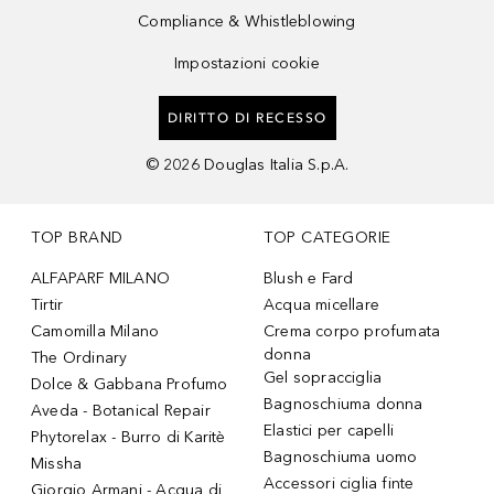
Compliance & Whistleblowing
Impostazioni cookie
DIRITTO DI RECESSO
©
2026
Douglas Italia S.p.A.
TOP BRAND
TOP CATEGORIE
ALFAPARF MILANO
Blush e Fard
Tirtir
Acqua micellare
Camomilla Milano
Crema corpo profumata
donna
The Ordinary
Gel sopracciglia
Dolce & Gabbana Profumo
Bagnoschiuma donna
Aveda - Botanical Repair
Elastici per capelli
Phytorelax - Burro di Karitè
Bagnoschiuma uomo
Missha
Accessori ciglia finte
Giorgio Armani - Acqua di