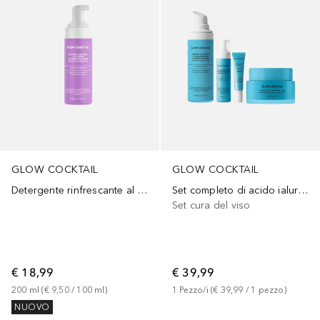
GLOW COCKTAIL
GLOW COCKTAIL
Detergente rinfrescante al collagene
Set completo di acido ialuronico
Set cura del viso
€ 18,99
€ 39,99
200
ml
 (
€ 9,50
 / 
100
ml
)
1
Pezzo/i
 (
€ 39,99
 / 
1
pezzo
)
NUOVO