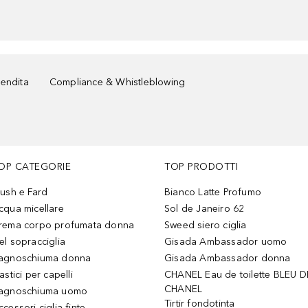
vendita
Compliance & Whistleblowing
OP CATEGORIE
TOP PRODOTTI
lush e Fard
Bianco Latte Profumo
cqua micellare
Sol de Janeiro 62
rema corpo profumata donna
Sweed siero ciglia
el sopracciglia
Gisada Ambassador uomo
agnoschiuma donna
Gisada Ambassador donna
astici per capelli
CHANEL Eau de toilette BLEU D
CHANEL
agnoschiuma uomo
Tirtir fondotinta
ccessori ciglia finte