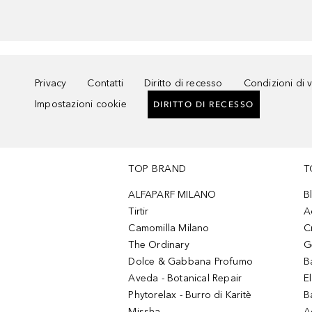
Privacy
Contatti
Diritto di recesso
Condizioni di 
Impostazioni cookie
DIRITTO DI RECESSO
TOP BRAND
T
ALFAPARF MILANO
B
Tirtir
A
Camomilla Milano
C
The Ordinary
G
Dolce & Gabbana Profumo
B
Aveda - Botanical Repair
El
Phytorelax - Burro di Karitè
B
Missha
A