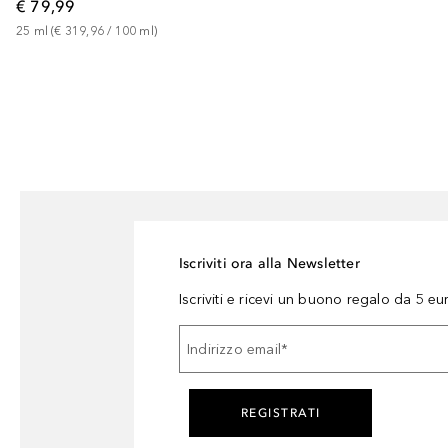
€ 79,99
25
ml
 (
€ 319,96
 / 
100
ml
)
Iscriviti ora alla Newsletter
Iscriviti e ricevi un buono regalo da 5 eu
Indirizzo email
*
REGISTRATI