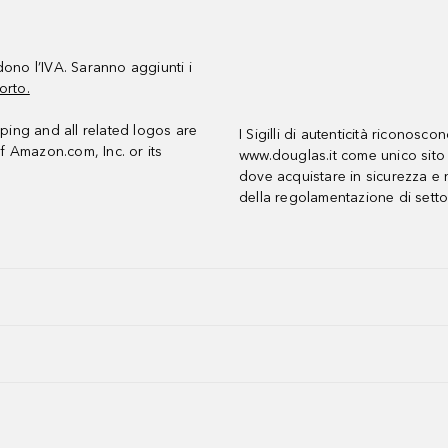
udono l’IVA. Saranno aggiunti i
orto.
ing and all related logos are
I Sigilli di autenticità riconosco
f Amazon.com, Inc. or its
www.douglas.it come unico sito 
dove acquistare in sicurezza e n
della regolamentazione di setto