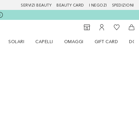
SERVIZI BEAUTY
BEAUTY CARD
I NEGOZI
SPEDIZIONI
Alla Mia Li
Storefinder
Al Mio Account
Al 
SOLARI
CAPELLI
OMAGGI
GIFT CARD
DOU
nu Make up
Apri il menu SOLARI
Apri il menu Capelli
Apri il menu OMAGGI