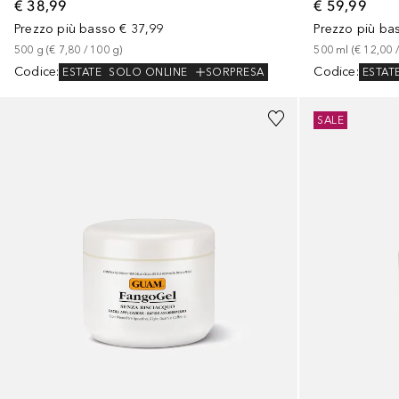
€ 38,99
€ 59,99
Prezzo più basso
€ 37,99
Prezzo più ba
500
g
 (
€ 7,80
 / 
100
g
)
500
ml
 (
€ 12,00
 /
Codice
:
Codice
:
ESTATE
SOLO ONLINE
SORPRESA
ESTAT
SALE