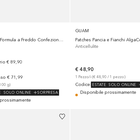
GUAM
Fanghi D'Alga Formula a Freddo Confezione Convenienza
Patches Pancia e Fianchi AlgaC
Anticellulite
rio
€ 89,90
€ 48,90
sso
€ 71,99
1
Pezzo/i
 (
€ 48,90
 / 
1
pezzo
)
Codice
:
ESTATE
SOLO ONLINE
100
g
)
Disponibile prossimamente
E
SOLO ONLINE
SORPRESA
 prossimamente