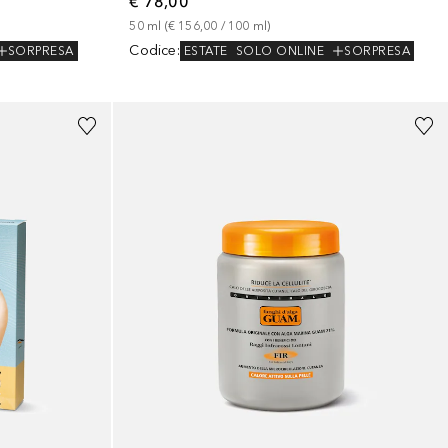
€ 78,00
50
ml
 (
€ 156,00
 / 
100
ml
)
Codice
:
SORPRESA
ESTATE
SOLO ONLINE
SORPRESA