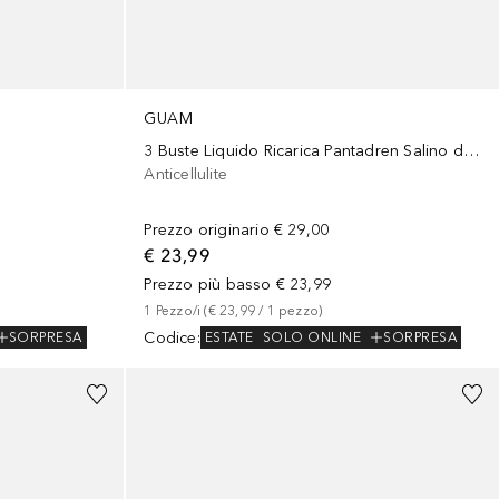
GUAM
3 Buste Liquido Ricarica Pantadren Salino drenante intensivo
Anticellulite
Prezzo originario
€ 29,00
€ 23,99
Prezzo più basso
€ 23,99
1
Pezzo/i
 (
€ 23,99
 / 
1
pezzo
)
Codice
:
SORPRESA
ESTATE
SOLO ONLINE
SORPRESA