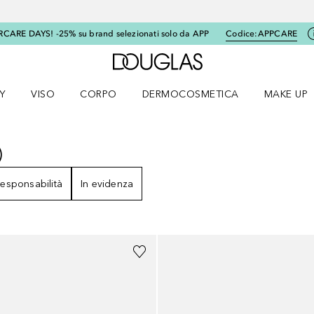
RCARE DAYS! -25% su brand selezionati solo da APP
Codice:
APPCARE
A Douglas Home
Y
VISO
CORPO
DERMOCOSMETICA
MAKE UP
menu K-BEAUTY
Apri il menu Viso
Apri il menu Corpo
Apri il menu DERMOCOSMETICA
Apri il me
)
8
RISULTATI
esponsabilità
In evidenza