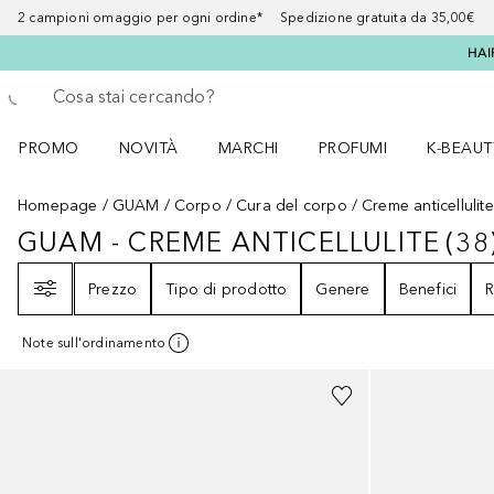
2 campioni omaggio per ogni ordine* Spedizione gratuita da 35,00€
HAI
Torna indietro
Esegui ricerca
PROMO
NOVITÀ
MARCHI
PROFUMI
K-BEAUT
Apri il menu PROMO
Apri il menu NOVITÀ
Apri il menu MARCHI
Apri il menu Profumi
Apri il 
Homepage
GUAM
Corpo
Cura del corpo
Creme anticellulite
GUAM - CREME ANTICELLULITE
(
38
GUAM - CREME ANTICELLULITE
3
Filtri
Prezzo
Tipo di prodotto
Genere
Benefici
R
Note sull'ordinamento