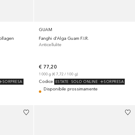
GUAM
ollagen
Fanghi d'Alga Guam F.I.R.
Anticellulite
€ 77,20
1000
g
 (
€ 7,72
 / 
100
g
)
Codice
:
SORPRESA
ESTATE
SOLO ONLINE
SORPRESA
Disponibile prossimamente