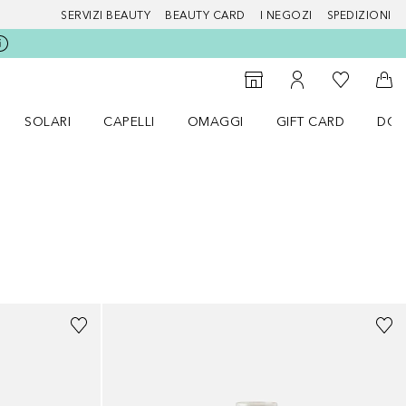
SERVIZI BEAUTY
BEAUTY CARD
I NEGOZI
SPEDIZIONI
Alla Mia Li
Storefinder
Al Mio Account
Al 
SOLARI
CAPELLI
OMAGGI
GIFT CARD
DOU
nu Make up
Apri il menu SOLARI
Apri il menu Capelli
Apri il menu OMAGGI