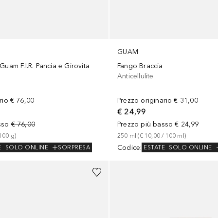
GUAM
Guam F.I.R. Pancia e Girovita
Fango Braccia
Anticellulite
rio
€ 76,00
Prezzo originario
€ 31,00
€ 24,99
sso
€ 76,00
Prezzo più basso
€ 24,99
100
g
)
250
ml
 (
€ 10,00
 / 
100
ml
)
Codice
:
E
SOLO ONLINE
SORPRESA
ESTATE
SOLO ONLINE