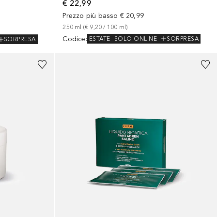
€ 22,99
Prezzo più basso
€ 20,99
250
ml
 (
€ 9,20
 / 
100
ml
)
Codice
:
ESTATE
SOLO ONLINE
SORPRESA
SORPRESA