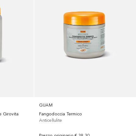
GUAM
 Girovita
Fangodoccia Termico
Anticellulite
Prezzo originario
€ 38,30