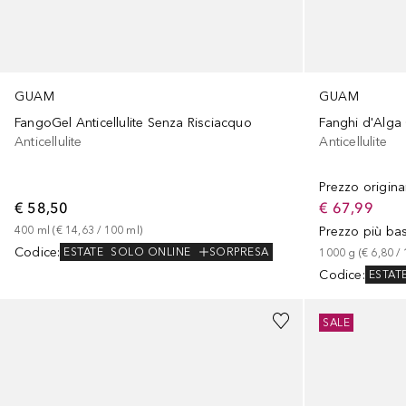
GUAM
GUAM
FangoGel Anticellulite Senza Risciacquo
Fanghi d'Alga 
Anticellulite
Anticellulite
Prezzo origina
€ 58,50
€ 67,99
400
ml
 (
€ 14,63
 / 
100
ml
)
Prezzo più ba
Codice
:
ESTATE
SOLO ONLINE
SORPRESA
1000
g
 (
€ 6,80
 / 
Codice
:
ESTAT
SALE