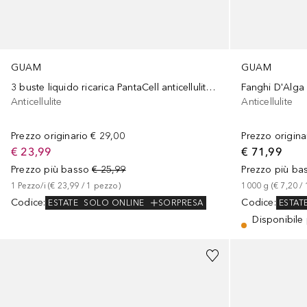
GUAM
GUAM
3 buste liquido ricarica PantaCell anticellulite intensivo
Anticellulite
Anticellulite
Prezzo originario
€ 29,00
Prezzo origina
€ 23,99
€ 71,99
Prezzo più basso
€ 25,99
Prezzo più ba
1
Pezzo/i
 (
€ 23,99
 / 
1
pezzo
)
1000
g
 (
€ 7,20
 / 
Codice
:
Codice
:
ESTATE
SOLO ONLINE
SORPRESA
ESTAT
Disponibile