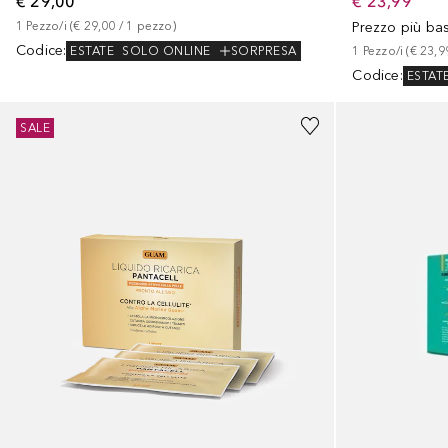
€ 29,00
€ 23,99
1
Pezzo/i
 (
€ 29,00
 / 
1
pezzo
)
Prezzo più ba
Codice
:
ESTATE
SOLO ONLINE
SORPRESA
1
Pezzo/i
 (
€ 23,9
Codice
:
ESTAT
SALE