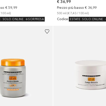
€ 36,99
sso
€ 59,99
Prezzo più basso
€ 36,99
 
100
ml
)
500
ml
 (
€ 7,40
 / 
100
ml
)
Codice
:
E
SOLO ONLINE
SORPRESA
ESTATE
SOLO ONLINE