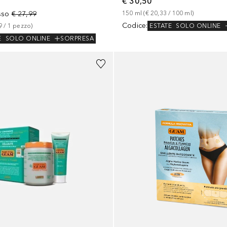
€ 30,50
sso
€ 27,99
150
ml
 (
€ 20,33
 / 
100
ml
)
Codice
:
ESTATE
SOLO ONLINE
9
 / 
1
pezzo
)
E
SOLO ONLINE
SORPRESA