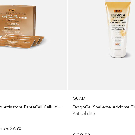
GUAM
3 Buste Liquido Attivatore PantaCell Cellulite Radicata e Ostinata
FangoGel Snellente Addome Fi
Anticellulite
rio
€ 29,90