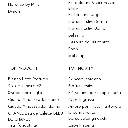
Rimpolpanti & volumizzanti
Florence by Mills
labbra
Dyson
Rinforzante unghie
Profumi Estivi Donna
Profumi Estivi Uomo
Balsamo
Siero acido ialuronico
Phon
Make up
TOP PRODOTTI
TOP NOVITÀ
Bianco Latte Profumo
Skincare coreana
Sol de Janeiro 62
Profumi estivi
Sweed siero ciglia
Più volume per i capelli sottili
Gisada Ambassador uomo
Capelli grassi
Gisada Ambassador donna
Amore per i ricci: mantenere
la permanente
CHANEL Eau de toilette BLEU
Borse sotto gli occhi
DE CHANEL
Tirtir fondotinta
Capelli spenti