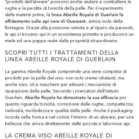
“prodotti dell’alveare” possono anche aiutare a combattere le
rughe e la perdita di tonicità della pelle. Per il reperimento
delle materie prime, la
linea Abeille Royale di Guerlain fa
affidamento sulle api nere di Ouessant
, antica isola della
Bretagna. Grazie alla posizione remota e al riparo da parassiti,
le api si trovano qui in un ecosistema protetto e producono un
miele ed una pappa reale dalle proprietà straordinarie.
SCOPRI TUTTI I TRATTAMENTI DELLA
LINEA ABEILLE ROYALE DI GUERLAIN
La gamma Abeille Royale comprende una serie completa di
prodotti per la pelle del viso: non solo creme idratanti, ma
anche sieri, oli e maschere per attivare i meccanismi di
riparazione della pelle. Secondo i ricercatori dell’Istituto
Guerlain,
Abeille Royale ha dimostrato la sua efficacia
per
quanto riguarda tonicità, correzione delle rughe, compattezza,
radiosità, morbidezza e qualità della pelle. Anche il packaging
ricorda nella forma e nel colore l’interno di un alveare, per una
bellezza che arriva direttamente dalle piccole e laboriose api.
LA CREMA VISO ABEILLE ROYALE DI