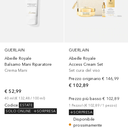
GUERLAIN
GUERLAIN
Abeille Royale
Abeille Royale
Balsamo Mani Riparatore
Access Cream Set
Crema Mani
Set cura del viso
Prezzo originario
€ 146,99
€ 102,89
€ 52,99
40
ml
 (
€ 132,48
 / 
100
ml
)
Prezzo più basso
€ 102,89
Codice
:
ESTATE
1
Pezzo/i
 (
€ 102,89
 / 
1
pezzo
)
SOLO ONLINE
SORPRESA
SORPRESA
Disponibile
prossimamente