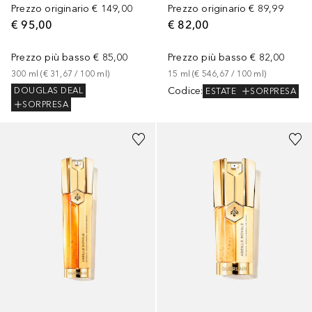
Prezzo originario
€ 149,00
Prezzo originario
€ 89,99
€ 95,00
€ 82,00
Prezzo più basso
€ 85,00
Prezzo più basso
€ 82,00
300
ml
 (
€ 31,67
 / 
100
ml
)
15
ml
 (
€ 546,67
 / 
100
ml
)
Codice
:
DOUGLAS DEAL
ESTATE
SORPRESA
SORPRESA