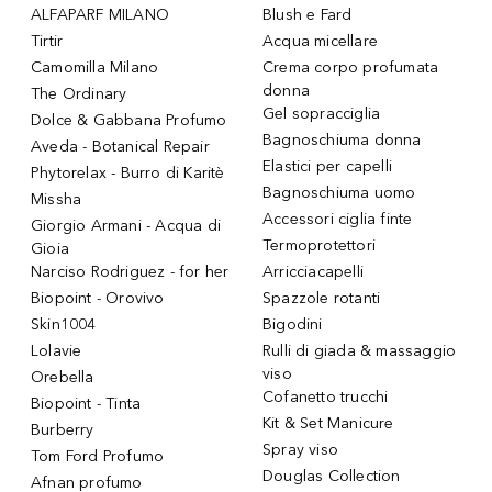
ALFAPARF MILANO
Blush e Fard
Tirtir
Acqua micellare
Camomilla Milano
Crema corpo profumata
donna
The Ordinary
Gel sopracciglia
Dolce & Gabbana Profumo
Bagnoschiuma donna
Aveda - Botanical Repair
Elastici per capelli
Phytorelax - Burro di Karitè
Bagnoschiuma uomo
Missha
Accessori ciglia finte
Giorgio Armani - Acqua di
Termoprotettori
Gioia
Narciso Rodriguez - for her
Arricciacapelli
Biopoint - Orovivo
Spazzole rotanti
Skin1004
Bigodini
Lolavie
Rulli di giada & massaggio
viso
Orebella
Cofanetto trucchi
Biopoint - Tinta
Kit & Set Manicure
Burberry
Spray viso
Tom Ford Profumo
Douglas Collection
Afnan profumo