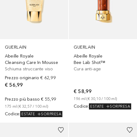
GUERLAIN
GUERLAIN
Abeille Royale
Abeille Royale
Cleansing Care In Mousse
Bee Lab Shotᵀᴹ
Schiuma struccante viso
Cura anti-age
Prezzo originario
€ 62,99
€ 56,99
€ 58,99
Prezzo più basso
€ 55,99
196
ml
 (
€ 30,10
 / 
100
ml
)
Codice
:
ESTATE
SORPRESA
175
ml
 (
€ 32,57
 / 
100
ml
)
Codice
:
ESTATE
SORPRESA