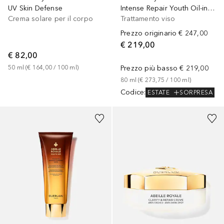
UV Skin Defense
Intense Repair Youth Oil-in-Balm
Crema solare per il corpo
Trattamento viso
Prezzo originario
€ 247,00
€ 219,00
€ 82,00
50
ml
 (
€ 164,00
 / 
100
ml
)
Prezzo più basso
€ 219,00
80
ml
 (
€ 273,75
 / 
100
ml
)
Codice
:
ESTATE
SORPRESA