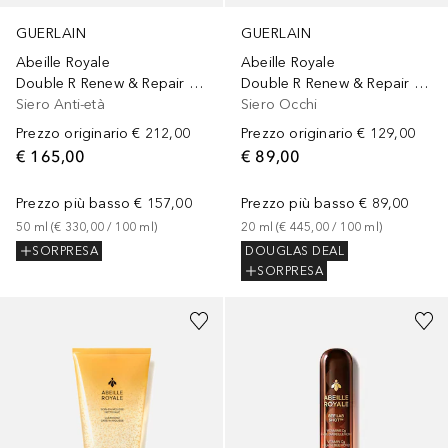
GUERLAIN
GUERLAIN
Abeille Royale
Abeille Royale
Double R Renew & Repair Advanced Serum
Double R Renew & Repair Eye Serum
Siero Anti-età
Siero Occhi
Prezzo originario
€ 212,00
Prezzo originario
€ 129,00
€ 165,00
€ 89,00
Prezzo più basso
€ 157,00
Prezzo più basso
€ 89,00
50
ml
 (
€ 330,00
 / 
100
ml
)
20
ml
 (
€ 445,00
 / 
100
ml
)
SORPRESA
DOUGLAS DEAL
SORPRESA