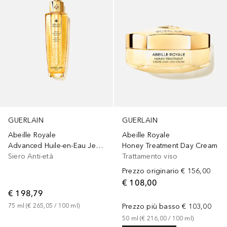
GUERLAIN
GUERLAIN
Abeille Royale
Abeille Royale
Advanced Huile-en-Eau Jeunesse
Honey Treatment Day Cream
Siero Anti-età
Trattamento viso
Prezzo originario
€ 156,00
€ 108,00
€ 198,79
75
ml
 (
€ 265,05
 / 
100
ml
)
Prezzo più basso
€ 103,00
50
ml
 (
€ 216,00
 / 
100
ml
)