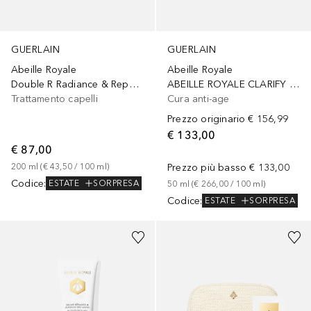
GUERLAIN
GUERLAIN
Abeille Royale
Abeille Royale
Double R Radiance & Repair Mask
ABEILLE ROYALE CLARIFY & REPAIR CREME - LA RICARICA
Trattamento capelli
Cura anti-age
Prezzo originario
€ 156,99
€ 133,00
€ 87,00
200
ml
 (
€ 43,50
 / 
100
ml
)
Prezzo più basso
€ 133,00
Codice
:
ESTATE
SORPRESA
50
ml
 (
€ 266,00
 / 
100
ml
)
Codice
:
ESTATE
SORPRESA