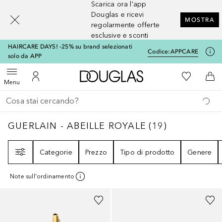
Scarica ora l'app
[navigation.slideout.screenreader]
Douglas e ricevi
MOSTRA
regolarmente offerte
esclusive e sconti
HAIRCARE DAYS! -25% su brand selezionati
Codice:
APPCARE
solo da APP
A Douglas Home
Alla Mia Li
Apri menu
Al Mio Account
Al 
Menu
Torna indietro
Esegui ricerca
GUERLAIN - ABEILLE ROYALE
19
RISULTATI
GUERLAIN - ABEILLE ROYALE
(
19
)
Filtri
Categorie
Prezzo
Tipo di prodotto
Genere
Note sull'ordinamento