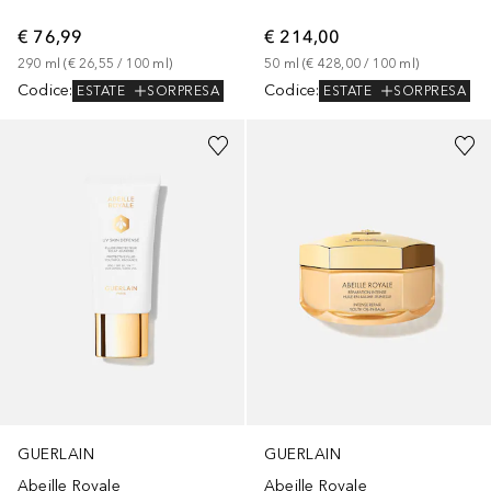
€ 76,99
€ 214,00
290
ml
 (
€ 26,55
 / 
100
ml
)
50
ml
 (
€ 428,00
 / 
100
ml
)
Codice
:
Codice
:
ESTATE
SORPRESA
ESTATE
SORPRESA
GUERLAIN
GUERLAIN
Abeille Royale
Abeille Royale