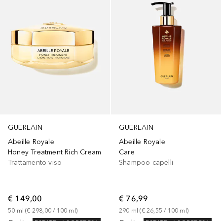
GUERLAIN
GUERLAIN
Abeille Royale
Abeille Royale
Honey Treatment Rich Cream
Care
Trattamento viso
Shampoo capelli
€ 149,00
€ 76,99
50
ml
 (
€ 298,00
 / 
100
ml
)
290
ml
 (
€ 26,55
 / 
100
ml
)