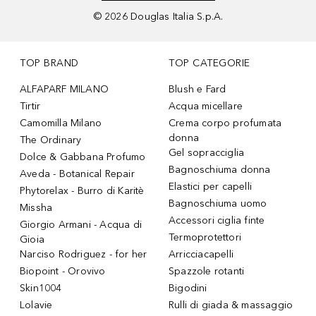
©
2026
Douglas Italia S.p.A.
TOP BRAND
TOP CATEGORIE
ALFAPARF MILANO
Blush e Fard
Tirtir
Acqua micellare
Camomilla Milano
Crema corpo profumata
donna
The Ordinary
Gel sopracciglia
Dolce & Gabbana Profumo
Bagnoschiuma donna
Aveda - Botanical Repair
Elastici per capelli
Phytorelax - Burro di Karitè
Bagnoschiuma uomo
Missha
Accessori ciglia finte
Giorgio Armani - Acqua di
Termoprotettori
Gioia
Narciso Rodriguez - for her
Arricciacapelli
Biopoint - Orovivo
Spazzole rotanti
Skin1004
Bigodini
Lolavie
Rulli di giada & massaggio