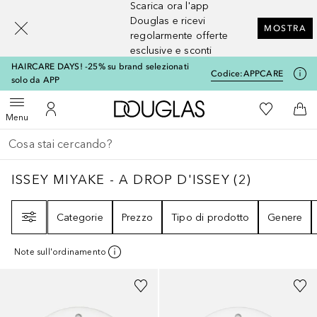
Scarica ora l'app
[navigation.slideout.screenreader]
Douglas e ricevi
MOSTRA
regolarmente offerte
esclusive e sconti
HAIRCARE DAYS! -25% su brand selezionati
Codice:
APPCARE
solo da APP
A Douglas Home
Alla Mia Li
Apri menu
Al Mio Account
Al 
Menu
Torna indietro
Esegui ricerca
ISSEY MIYAKE - A DROP D'ISSEY
2
RISULTAT
ISSEY MIYAKE - A DROP D'ISSEY
(
2
)
Filtri
Categorie
Prezzo
Tipo di prodotto
Genere
Note sull'ordinamento