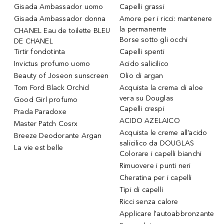
Gisada Ambassador uomo
Capelli grassi
Gisada Ambassador donna
Amore per i ricci: mantenere
la permanente
CHANEL Eau de toilette BLEU
Borse sotto gli occhi
DE CHANEL
Tirtir fondotinta
Capelli spenti
Invictus profumo uomo
Acido salicilico
Beauty of Joseon sunscreen
Olio di argan
Tom Ford Black Orchid
Acquista la crema di aloe
vera su Douglas
Good Girl profumo
Capelli crespi
Prada Paradoxe
ACIDO AZELAICO
Master Patch Cosrx
Acquista le creme all’acido
Breeze Deodorante Argan
salicilico da DOUGLAS
La vie est belle
Colorare i capelli bianchi
Rimuovere i punti neri
Cheratina per i capelli
Tipi di capelli
Ricci senza calore
Applicare l'autoabbronzante