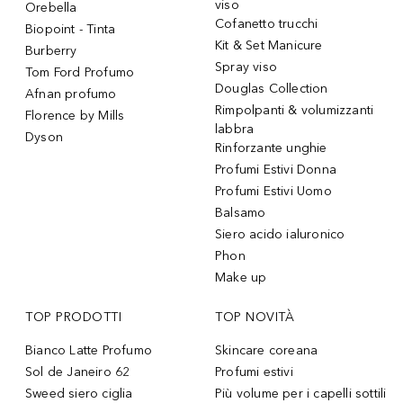
viso
Orebella
Cofanetto trucchi
Biopoint - Tinta
Kit & Set Manicure
Burberry
Spray viso
Tom Ford Profumo
Douglas Collection
Afnan profumo
Rimpolpanti & volumizzanti
Florence by Mills
labbra
Dyson
Rinforzante unghie
Profumi Estivi Donna
Profumi Estivi Uomo
Balsamo
Siero acido ialuronico
Phon
Make up
TOP PRODOTTI
TOP NOVITÀ
Bianco Latte Profumo
Skincare coreana
Sol de Janeiro 62
Profumi estivi
Sweed siero ciglia
Più volume per i capelli sottili