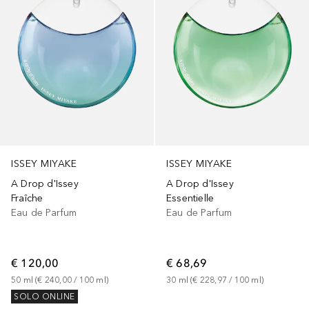
ISSEY MIYAKE
ISSEY MIYAKE
A Drop d'Issey
A Drop d'Issey
Fraîche
Essentielle
Eau de Parfum
Eau de Parfum
€ 120,00
€ 68,69
50
ml
 (
€ 240,00
 / 
100
ml
)
30
ml
 (
€ 228,97
 / 
100
ml
)
SOLO ONLINE