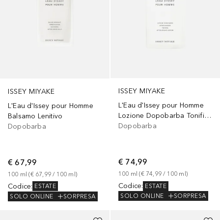
ISSEY MIYAKE
ISSEY MIYAKE
L'Eau d'Issey pour Homme
L'Eau d'Issey pour Homme
Lozione Dopobarba Tonificante
Balsamo Lenitivo
Dopobarba
Dopobarba
€ 74,99
€ 67,99
100
ml
 (
€ 74,99
 / 
100
ml
)
100
ml
 (
€ 67,99
 / 
100
ml
)
Codice
:
Codice
:
ESTATE
ESTATE
SOLO ONLINE
SORPRESA
SOLO ONLINE
SORPRESA