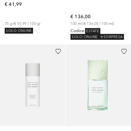
€ 41,99
€ 136,00
75
g
 (
€ 55,99
 / 
100
g
)
100
ml
 (
€ 136,00
 / 
100
ml
)
Codice
:
SOLO ONLINE
ESTATE
SOLO ONLINE
SORPRESA