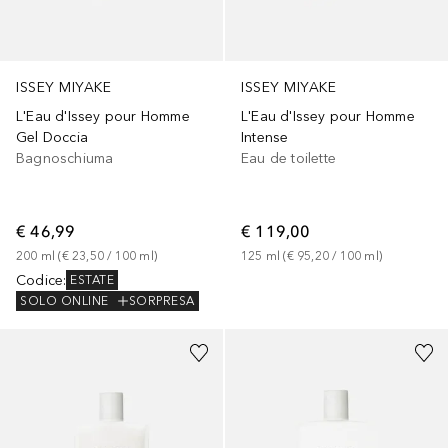
ISSEY MIYAKE
ISSEY MIYAKE
L'Eau d'Issey pour Homme
L'Eau d'Issey pour Homme
Gel Doccia
Intense
Bagnoschiuma
Eau de toilette
€ 46,99
€ 119,00
200
ml
 (
€ 23,50
 / 
100
ml
)
125
ml
 (
€ 95,20
 / 
100
ml
)
Codice
:
ESTATE
SOLO ONLINE
SORPRESA