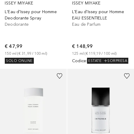
ISSEY MIYAKE
ISSEY MIYAKE
L'Eau d'Issey pour Homme
L'Eau d'Issey pour Homme
Deodorante Spray
EAU ESSENTIELLE
Deodorante
Eau de Parfum
€ 47,99
€ 148,99
150
ml
 (
€ 31,99
 / 
100
ml
)
125
ml
 (
€ 119,19
 / 
100
ml
)
Codice
:
SOLO ONLINE
ESTATE
SORPRESA