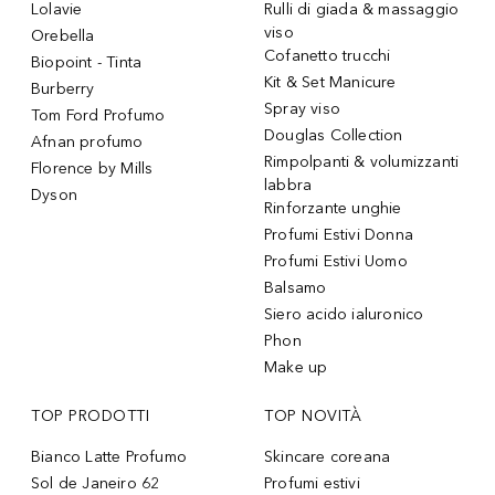
Lolavie
Rulli di giada & massaggio
viso
Orebella
Cofanetto trucchi
Biopoint - Tinta
Kit & Set Manicure
Burberry
Spray viso
Tom Ford Profumo
Douglas Collection
Afnan profumo
Rimpolpanti & volumizzanti
Florence by Mills
labbra
Dyson
Rinforzante unghie
Profumi Estivi Donna
Profumi Estivi Uomo
Balsamo
Siero acido ialuronico
Phon
Make up
TOP PRODOTTI
TOP NOVITÀ
Bianco Latte Profumo
Skincare coreana
Sol de Janeiro 62
Profumi estivi