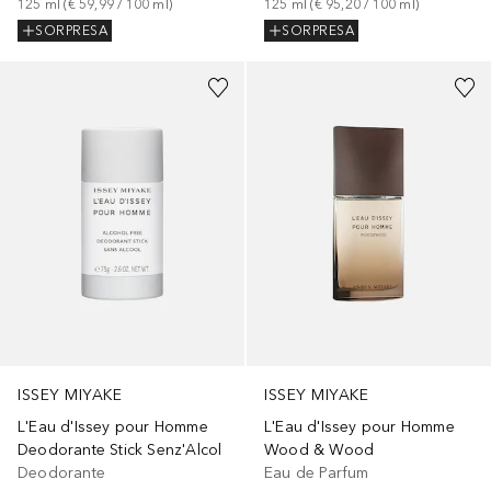
125
ml
 (
€ 59,99
 / 
100
ml
)
125
ml
 (
€ 95,20
 / 
100
ml
)
SORPRESA
SORPRESA
ISSEY MIYAKE
ISSEY MIYAKE
L'Eau d'Issey pour Homme
L'Eau d'Issey pour Homme
Deodorante Stick Senz'Alcol
Wood & Wood
Deodorante
Eau de Parfum