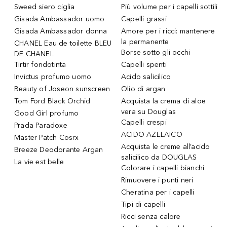
Sweed siero ciglia
Più volume per i capelli sottili
Gisada Ambassador uomo
Capelli grassi
Gisada Ambassador donna
Amore per i ricci: mantenere
la permanente
CHANEL Eau de toilette BLEU
Borse sotto gli occhi
DE CHANEL
Tirtir fondotinta
Capelli spenti
Invictus profumo uomo
Acido salicilico
Beauty of Joseon sunscreen
Olio di argan
Tom Ford Black Orchid
Acquista la crema di aloe
vera su Douglas
Good Girl profumo
Capelli crespi
Prada Paradoxe
ACIDO AZELAICO
Master Patch Cosrx
Acquista le creme all’acido
Breeze Deodorante Argan
salicilico da DOUGLAS
La vie est belle
Colorare i capelli bianchi
Rimuovere i punti neri
Cheratina per i capelli
Tipi di capelli
Ricci senza calore