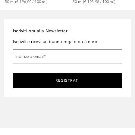
50
ml
 (
€ 196,00
 / 
100
ml
)
50
ml
 (
€ 193,98
 / 
100
ml
)
Iscriviti ora alla Newsletter
Iscriviti e ricevi un buono regalo da 5 euro
Indirizzo email
*
REGISTRATI