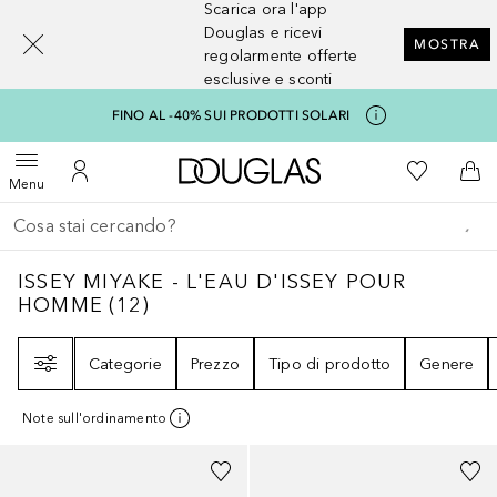
Scarica ora l'app
[navigation.slideout.screenreader]
Douglas e ricevi
MOSTRA
regolarmente offerte
esclusive e sconti
FINO AL -40% SUI PRODOTTI SOLARI
A Douglas Home
Alla Mia Li
Apri menu
Al Mio Account
Al 
Menu
Torna indietro
Esegui ricerca
ISSEY MIYAKE - L'EAU D'ISSEY POUR HO
ISSEY MIYAKE - L'EAU D'ISSEY POUR
HOMME
(
12
)
Filtri
Categorie
Prezzo
Tipo di prodotto
Genere
Note sull'ordinamento