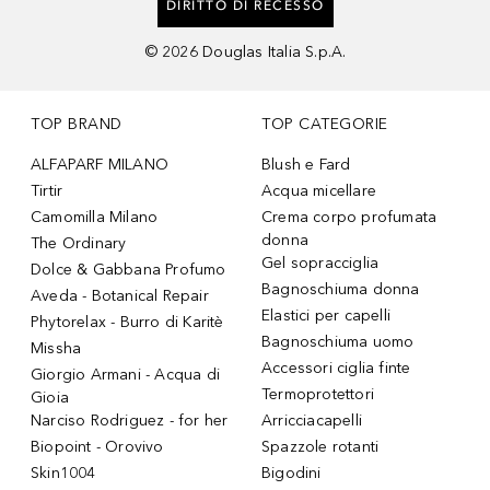
DIRITTO DI RECESSO
©
2026
Douglas Italia S.p.A.
TOP BRAND
TOP CATEGORIE
ALFAPARF MILANO
Blush e Fard
Tirtir
Acqua micellare
Camomilla Milano
Crema corpo profumata
donna
The Ordinary
Gel sopracciglia
Dolce & Gabbana Profumo
Bagnoschiuma donna
Aveda - Botanical Repair
Elastici per capelli
Phytorelax - Burro di Karitè
Bagnoschiuma uomo
Missha
Accessori ciglia finte
Giorgio Armani - Acqua di
Termoprotettori
Gioia
Narciso Rodriguez - for her
Arricciacapelli
Biopoint - Orovivo
Spazzole rotanti
Skin1004
Bigodini