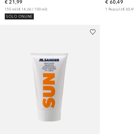
€ 60,49
€ 21,99
1
Pezzo/i
 (
€ 60,4
150
ml
 (
€ 14,66
 / 
100
ml
)
SOLO ONLINE