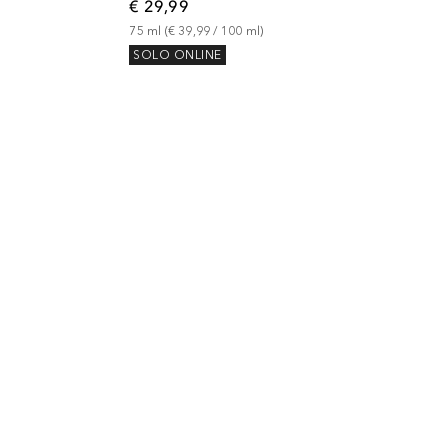
€ 29,99
75
ml
 (
€ 39,99
 / 
100
ml
)
SOLO ONLINE