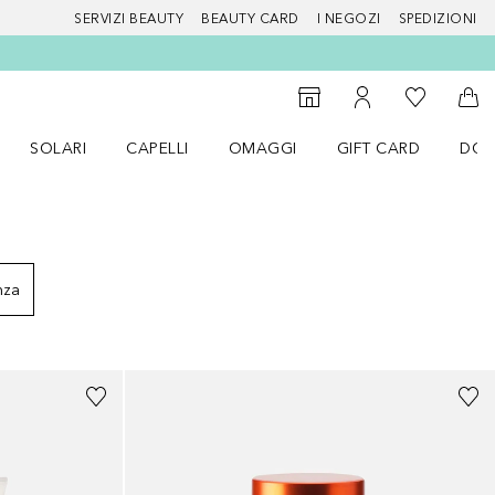
SERVIZI BEAUTY
BEAUTY CARD
I NEGOZI
SPEDIZIONI
Alla Mia Li
Storefinder
Al Mio Account
Al 
SOLARI
CAPELLI
OMAGGI
GIFT CARD
DOU
nu Make up
Apri il menu SOLARI
Apri il menu Capelli
Apri il menu OMAGGI
nza