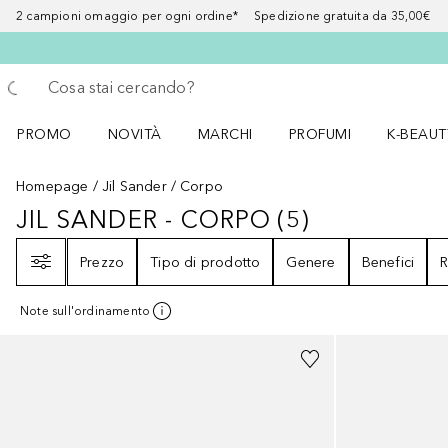
2 campioni omaggio per ogni ordine* Spedizione gratuita da 35,00€
Torna indietro
Esegui ricerca
PROMO
NOVITÀ
MARCHI
PROFUMI
K-BEAUT
Apri il menu PROMO
Apri il menu NOVITÀ
Apri il menu MARCHI
Apri il menu Profumi
Apri il 
Homepage
Jil Sander
Corpo
JIL SANDER - CORPO
(
5
)
JIL SANDER - CORPO
5
RISULTATI
Filtri
Prezzo
Tipo di prodotto
Genere
Benefici
R
Note sull'ordinamento