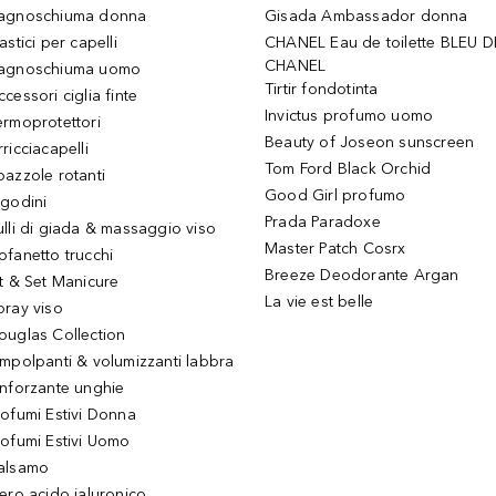
agnoschiuma donna
Gisada Ambassador donna
astici per capelli
CHANEL Eau de toilette BLEU D
CHANEL
agnoschiuma uomo
Tirtir fondotinta
ccessori ciglia finte
Invictus profumo uomo
ermoprotettori
Beauty of Joseon sunscreen
ricciacapelli
Tom Ford Black Orchid
pazzole rotanti
Good Girl profumo
igodini
Prada Paradoxe
ulli di giada & massaggio viso
Master Patch Cosrx
ofanetto trucchi
Breeze Deodorante Argan
it & Set Manicure
La vie est belle
pray viso
ouglas Collection
impolpanti & volumizzanti labbra
inforzante unghie
rofumi Estivi Donna
rofumi Estivi Uomo
alsamo
iero acido ialuronico