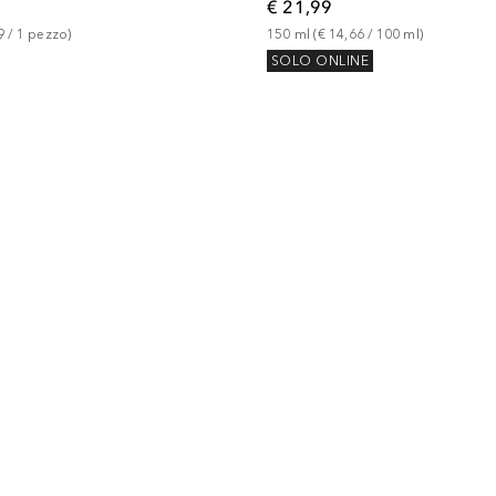
€ 21,99
9
 / 
1
pezzo
)
150
ml
 (
€ 14,66
 / 
100
ml
)
SOLO ONLINE