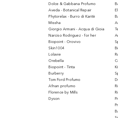
Dolce & Gabbana Profumo
B
Aveda - Botanical Repair
El
Phytorelax - Burro di Karitè
B
Missha
A
Giorgio Armani - Acqua di Gioia
T
Narciso Rodriguez - for her
Ar
Biopoint - Orovivo
S
Skin1004
B
Lolavie
R
Orebella
C
Biopoint - Tinta
K
Burberry
S
Tom Ford Profumo
D
Afnan profumo
R
Florence by Mills
R
Dyson
P
P
B
S