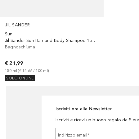
JIL SANDER
Sun
Jil Sander Sun Hair and Body Shampoo 150ML
Bagnoschiuma
€ 21,99
150
ml
 (
€ 14,66
 / 
100
ml
)
SOLO ONLINE
Iscriviti ora alla Newsletter
Iscriviti e ricevi un buono regalo da 5 eu
Indirizzo email
*