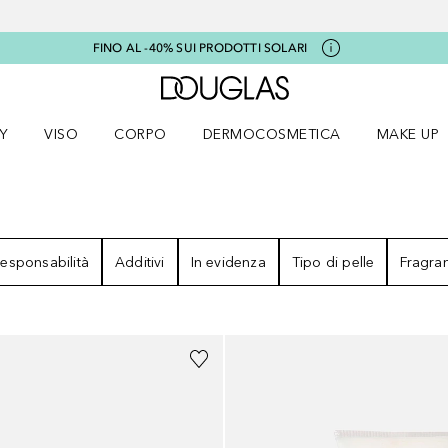
FINO AL -40% SUI PRODOTTI SOLARI
A Douglas Home
Y
VISO
CORPO
DERMOCOSMETICA
MAKE UP
menu K-BEAUTY
Apri il menu Viso
Apri il menu Corpo
Apri il menu DERMOCOSMETICA
Apri il me
esponsabilità
Additivi
In evidenza
Tipo di pelle
Fragra