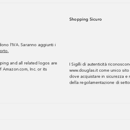
Shopping Sicuro
udono l’IVA. Saranno aggiunti i
orto.
ing and all related logos are
I Sigilli di autenticità riconosco
f Amazon.com, Inc. or its
www.douglas.it come unico sito 
dove acquistare in sicurezza e n
della regolamentazione di setto