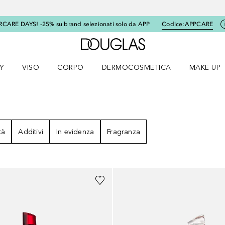
RCARE DAYS! -25% su brand selezionati solo da APP
Codice:
APPCARE
A Douglas Home
Y
VISO
CORPO
DERMOCOSMETICA
MAKE UP
menu K-BEAUTY
Apri il menu Viso
Apri il menu Corpo
Apri il menu DERMOCOSMETICA
Apri il me
ULTATI
tà
Additivi
In evidenza
Fragranza