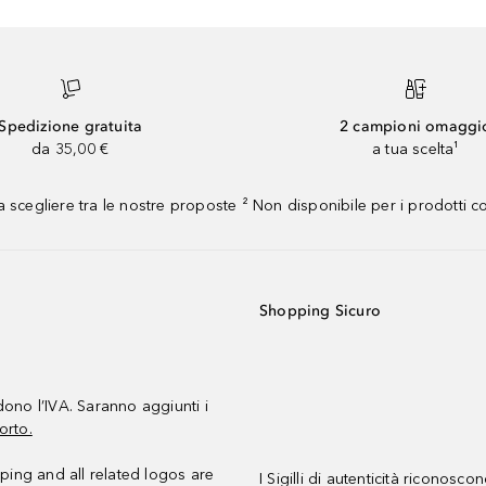
Spedizione gratuita
2 campioni omaggi
da 35,00 €
a tua scelta¹
 scegliere tra le nostre proposte ² Non disponibile per i prodotti 
Shopping Sicuro
udono l’IVA. Saranno aggiunti i
orto.
ing and all related logos are
I Sigilli di autenticità riconosco