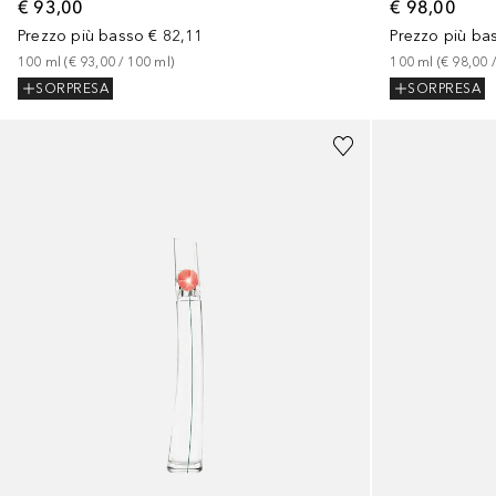
€ 93,00
€ 98,00
Prezzo più basso
€ 82,11
Prezzo più ba
100
ml
 (
€ 93,00
 / 
100
ml
)
100
ml
 (
€ 98,00
 /
SORPRESA
SORPRESA