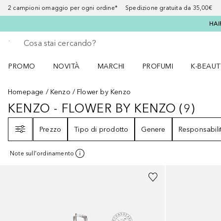
2 campioni omaggio per ogni ordine* Spedizione gratuita da 35,00€
HAI
Torna indietro
Esegui ricerca
PROMO
NOVITÀ
MARCHI
PROFUMI
K-BEAUT
Apri il menu PROMO
Apri il menu NOVITÀ
Apri il menu MARCHI
Apri il menu Profumi
Apri il 
Homepage
Kenzo
Flower by Kenzo
KENZO - FLOWER BY KENZO
(
9
)
KENZO - FLOWER BY KENZO
9
RIS
Filtri
Prezzo
Tipo di prodotto
Genere
Responsabili
Note sull'ordinamento