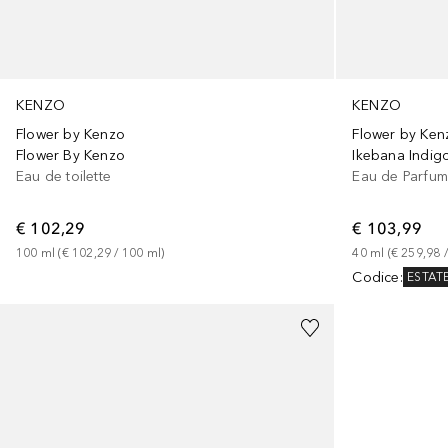
KENZO
KENZO
Flower by Kenzo
Flower by Ken
Flower By Kenzo
Ikebana Indig
Eau de toilette
Eau de Parfu
€ 102,29
€ 103,99
100
ml
 (
€ 102,29
 / 
100
ml
)
40
ml
 (
€ 259,98
 /
Codice
:
ESTAT