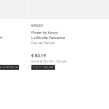
KENZO
Flower by Kenzo
et
La Récolte Parisienne
Eau de Parfum
€ 83,19
40
ml
 (
€ 207,98
 / 
100
ml
)
SORPRESA
SOLO ONLINE