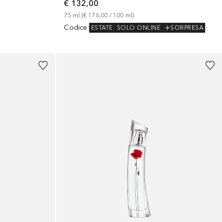
€ 132,00
75
ml
 (
€ 176,00
 / 
100
ml
)
Codice
:
ESTATE
SOLO ONLINE
SORPRESA