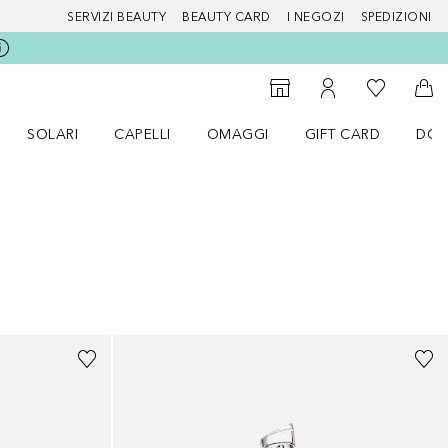
SERVIZI BEAUTY
BEAUTY CARD
I NEGOZI
SPEDIZIONI
Alla Mia Li
Storefinder
Al Mio Account
Al 
SOLARI
CAPELLI
OMAGGI
GIFT CARD
DOU
nu Make up
Apri il menu SOLARI
Apri il menu Capelli
Apri il menu OMAGGI