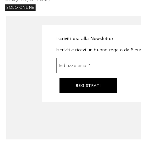
50
ml
 (
€ 218,00
 / 
100
ml
)
SOLO ONLINE
Iscriviti ora alla Newsletter
Iscriviti e ricevi un buono regalo da 5 eu
Indirizzo email
*
REGISTRATI