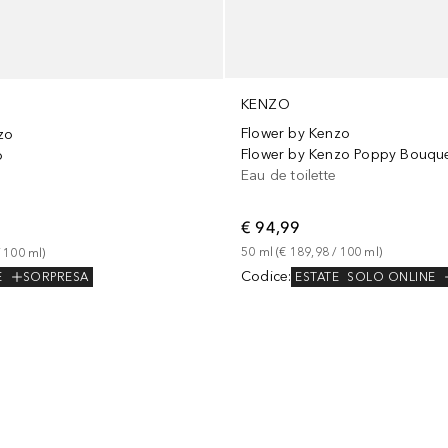
KENZO
Flower by Kenzo
zo
Flower by Kenzo Poppy Bouqu
o
Eau de toilette
m
€ 94,99
50
ml
 (
€ 189,98
 / 
100
ml
)
 
100
ml
)
Codice
:
ESTATE
SOLO ONLINE
E
SORPRESA