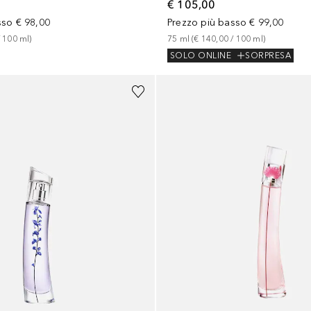
€ 105,00
sso
€ 98,00
Prezzo più basso
€ 99,00
 
100
ml
)
75
ml
 (
€ 140,00
 / 
100
ml
)
SOLO ONLINE
SORPRESA