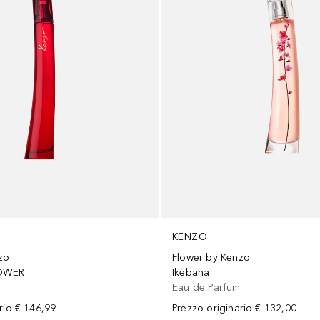
KENZO
zo
Flower by Kenzo
OWER
Ikebana
m
Eau de Parfum
rio
€ 146,99
Prezzo originario
€ 132,00