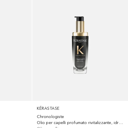
KÉRASTASE
Chronologiste
Olio per capelli profumato rivitalizzante, idratante e nutriente, anche ricaricabile