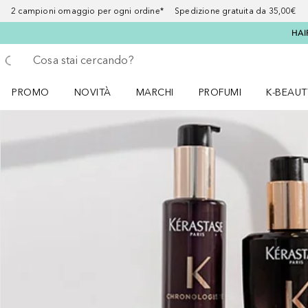
2 campioni omaggio per ogni ordine* Spedizione gratuita da 35,00€
HAI
Torna indietro
Esegui ricerca
PROMO
NOVITÀ
MARCHI
PROFUMI
K-BEAUT
Apri il menu PROMO
Apri il menu NOVITÀ
Apri il menu MARCHI
Apri il menu Profumi
Apri il 