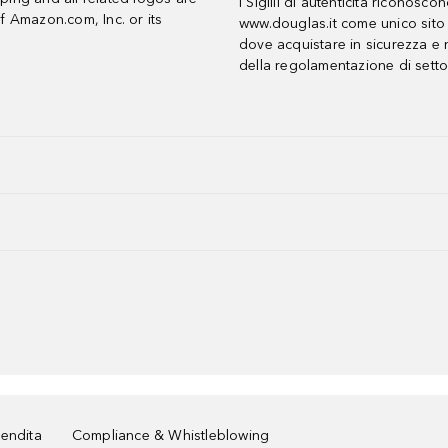
I Sigilli di autenticità riconosco
f Amazon.com, Inc. or its
www.douglas.it come unico sito 
dove acquistare in sicurezza e n
della regolamentazione di setto
vendita
Compliance & Whistleblowing