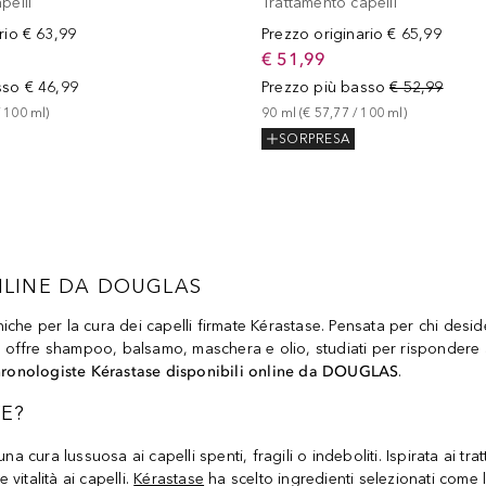
pelli
Trattamento capelli
rio
€ 63,99
Prezzo originario
€ 65,99
€ 51,99
sso
€ 46,99
Prezzo più basso
€ 52,99
 
100
ml
)
90
ml
 (
€ 57,77
 / 
100
ml
)
SORPRESA
NLINE DA DOUGLAS
che per la cura dei capelli firmate Kérastase. Pensata per chi deside
offre shampoo, balsamo, maschera e olio, studiati per rispondere a
hronologiste Kérastase disponibili online da DOUGLAS
.
E?
una cura lussuosa ai capelli spenti, fragili o indeboliti. Ispirata ai 
e vitalità ai capelli.
Kérastase
ha scelto ingredienti selezionati come l'