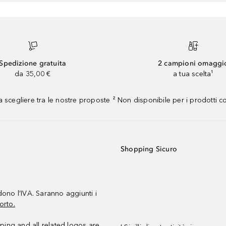
Spedizione gratuita
2 campioni omaggi
da 35,00 €
a tua scelta¹
 scegliere tra le nostre proposte ² Non disponibile per i prodotti 
Shopping Sicuro
udono l’IVA. Saranno aggiunti i
orto.
ing and all related logos are