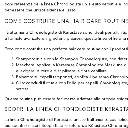
ogni referenza della linea Chronologiste un alleato versatile e i
benessere che unisce scienza e lusso.
COME COSTRUIRE UNA HAIR CARE ROUTIN
I
trattamenti Chronologiste di Kérastase
sono ideali per tutti i t
a formule avanzate e ingredienti preziosi, questa linea offre una r
Ecco come costruire una perfetta
hair care routine con i prodot
Shampoo: inizia con lo
Shampoo Chronologiste
, che deter
Maschera: applica la
Kérastase Chronologiste Mask
una o d
a levigare, nutrire e disciplinare la fibra capillare.
Balsamo: su capelli tamponati, applica il
balsamo Chronolo
Olio: concludi il rituale con l’
olio per capelli Chronologiste
setosa.
Questa routine può essere facilmente adattata alle proprie esigen
SCOPRI LA LINEA CHRONOLOGISTE KÉRAST
La linea
Chronologiste di Kérastase
unisce trattamento cosmetico 
più spenti o maturi. Scopri tutte le referenze
Kérastase Chronolo