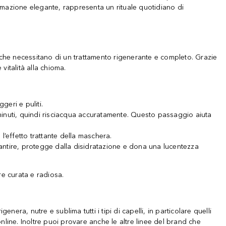
fumazione elegante, rappresenta un rituale quotidiano di
uri, che necessitano di un trattamento rigenerante e completo. Grazie
vitalità alla chioma.
geri e puliti.
 minuti, quindi risciacqua accuratamente. Questo passaggio aiuta
l’effetto trattante della maschera.
santire, protegge dalla disidratazione e dona una lucentezza
re curata e radiosa.
a, nutre e sublima tutti i tipi di capelli, in particolare quelli
nline. Inoltre puoi provare anche le altre linee del brand che