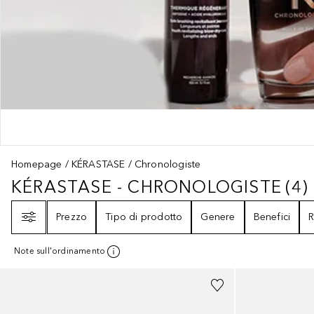
Homepage
KÉRASTASE
Chronologiste
KÉRASTASE - CHRONOLOGISTE
(
4
)
KÉRASTASE - CHRONOLOGISTE
4
Filtri
Prezzo
Tipo di prodotto
Genere
Benefici
R
Note sull'ordinamento