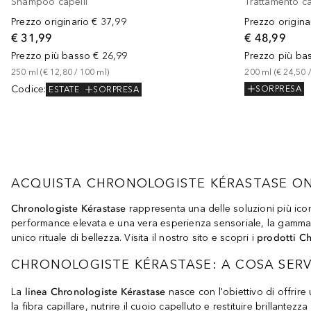
Shampoo capelli
Trattamento ca
Prezzo originario
€ 37,99
Prezzo origina
€ 31,99
€ 48,99
Prezzo più basso
€ 26,99
Prezzo più ba
250
ml
 (
€ 12,80
 / 
100
ml
)
200
ml
 (
€ 24,50
 /
Codice
:
SORPRESA
ESTATE
SORPRESA
ACQUISTA CHRONOLOGISTE KÉRASTASE O
Chronologiste Kérastase
rappresenta una delle soluzioni più iconi
performance elevata e una vera esperienza sensoriale, la gamma 
unico rituale di bellezza. Visita il nostro sito e scopri i
prodotti C
CHRONOLOGISTE KÉRASTASE: A COSA SERV
La
linea Chronologiste Kérastase
nasce con l'obiettivo di offrire 
la fibra capillare, nutrire il cuoio capelluto e restituire brillantezza 