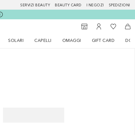
SERVIZI BEAUTY
BEAUTY CARD
I NEGOZI
SPEDIZIONI
Alla Mia Li
Storefinder
Al Mio Account
Al 
SOLARI
CAPELLI
OMAGGI
GIFT CARD
DOU
nu Make up
Apri il menu SOLARI
Apri il menu Capelli
Apri il menu OMAGGI