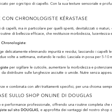
ndicato per ogni tipo di capello. Con la sua texture sensoriale e pro
E CON CHRONOLOGISTE KÉRASTASE
ipi di capelli, ma in particolare per quelli spenti, devitalizzati o mat
outine di bellezza efficace, che restituisce morbidezza, lucentezza e 
ti Chronologiste
:
ge delicatamente eliminando impurità e residui, lasciando i capelli leg
ue volte a settimana, evitando le radici. Lasciala in posa per 5-10
giste
per sigillare le cuticole, aumentare la morbidezza e potenziare 
, da distribuire sulle lunghezze asciutte o umide. Nutre senza appe
ze e combinata con altri trattamenti specifici, per una chioma semp
ASE SULLO SHOP ONLINE DI DOUGLAS
e performance professionale, offrendo una routine completa che rigener
giste sul sito DOUGLAS
, e approfitta dei vantaggi del nostro shop o