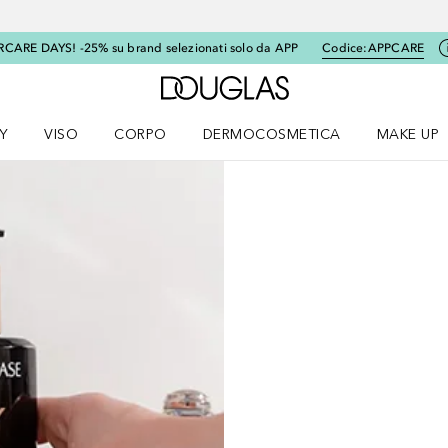
RCARE DAYS! -25% su brand selezionati solo da APP
Codice:
APPCARE
A Douglas Home
Y
VISO
CORPO
DERMOCOSMETICA
MAKE UP
menu K-BEAUTY
Apri il menu Viso
Apri il menu Corpo
Apri il menu DERMOCOSMETICA
Apri il me