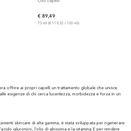
Olio capelli
€ 89,49
75
ml
 (
€ 119,32
 / 
100
ml
)
ra offrire ai propri capelli un trattamento globale che unisce
lle esigenze di chi cerca lucentezza, morbidezza e forza in un
trattamenti skincare di alta gamma, è stata sviluppata per rigenerare
acido ialuronico, l'olio di abissinia e la vitamina E per rendere