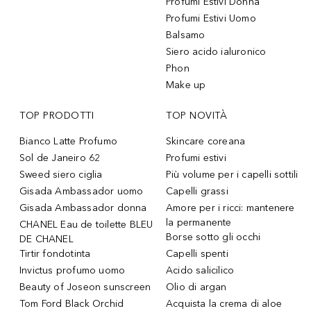
Profumi Estivi Donna
Profumi Estivi Uomo
Balsamo
Siero acido ialuronico
Phon
Make up
TOP PRODOTTI
TOP NOVITÀ
Bianco Latte Profumo
Skincare coreana
Sol de Janeiro 62
Profumi estivi
Sweed siero ciglia
Più volume per i capelli sottili
Gisada Ambassador uomo
Capelli grassi
Gisada Ambassador donna
Amore per i ricci: mantenere
la permanente
CHANEL Eau de toilette BLEU
Borse sotto gli occhi
DE CHANEL
Tirtir fondotinta
Capelli spenti
Invictus profumo uomo
Acido salicilico
Beauty of Joseon sunscreen
Olio di argan
Tom Ford Black Orchid
Acquista la crema di aloe