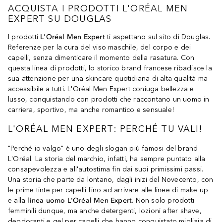
ACQUISTA I PRODOTTI L'ORÉAL MEN
EXPERT SU DOUGLAS
I prodotti
L'Oréal Men Expert
ti aspettano sul sito di Douglas.
Referenze per la cura del viso maschile, del corpo e dei
capelli, senza dimenticare il momento della rasatura. Con
questa linea di prodotti, lo storico brand francese ribadisce la
sua attenzione per una skincare quotidiana di alta qualità ma
accessibile a tutti. L'Oréal Men Expert coniuga bellezza e
lusso, conquistando con prodotti che raccontano un uomo in
carriera, sportivo, ma anche romantico e sensuale!
L'ORÉAL MEN EXPERT: PERCHÉ TU VALI!
"Perché io valgo" è uno degli slogan più famosi del brand
L'Oréal. La storia del marchio, infatti, ha sempre puntato alla
consapevolezza e all'autostima fin dai suoi primissimi passi.
Una storia che parte da lontano, dagli inizi del Novecento, con
le prime tinte per capelli fino ad arrivare alle linee di make up
e alla
linea uomo
L'Oréal Men Expert
. Non solo prodotti
femminili dunque, ma anche detergenti, lozioni after shave,
deodoranti e gel per capelli che hanno conquistato migliaia di