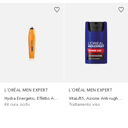
L´ORÉAL MEN EXPERT
L´ORÉAL MEN EXPERT
Hydra Energetic, Effetto Anti-Borse e Anti-Occhiaie, con Estratto di Guaranà e Vitamina C, 10
VitaLift5, Azione Anti-rughe VitaLift5 per Combattere i Segni dell'Età, per Uomo, 50 ml
Kit cura occhi
Trattamento viso