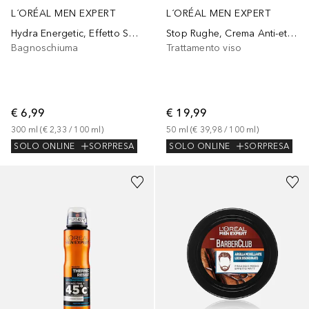
L´ORÉAL MEN EXPERT
L´ORÉAL MEN EXPERT
Hydra Energetic, Effetto Sveglia Immediato, 300 ml
Stop Rughe, Crema Anti-età, Combatte le Rughe d'Espressione,
Bagnoschiuma
Trattamento viso
€ 6,99
€ 19,99
300
ml
 (
€ 2,33
 / 
100
ml
)
50
ml
 (
€ 39,98
 / 
100
ml
)
SOLO ONLINE
SORPRESA
SOLO ONLINE
SORPRESA