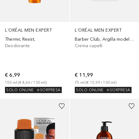
L´ORÉAL MEN EXPERT
L´ORÉAL MEN EXPERT
Thermic Resist,
Barber Club, Argilla modellante effetto matt e rimodellabile per un look disordinato, per capelli corti, medi e lunghi, 75 ml
Deodorante
Crema capelli
€ 6,99
€ 11,99
150
ml
 (
€ 4,66
 / 
100
ml
)
75
ml
 (
€ 15,99
 / 
100
ml
)
SOLO ONLINE
SORPRESA
SOLO ONLINE
SORPRESA