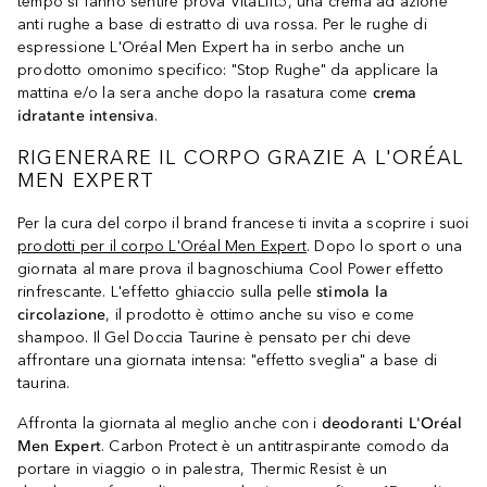
tempo si fanno sentire prova VitaLift5, una crema ad azione
anti rughe a base di estratto di uva rossa. Per le rughe di
espressione L'Oréal Men Expert ha in serbo anche un
prodotto omonimo specifico: "Stop Rughe" da applicare la
mattina e/o la sera anche dopo la rasatura come
crema
idratante intensiva
.
RIGENERARE IL CORPO GRAZIE A L'ORÉAL
MEN EXPERT
Per la cura del corpo il brand francese ti invita a scoprire i suoi
prodotti per il corpo L'Oréal Men Expert
. Dopo lo sport o una
giornata al mare prova il bagnoschiuma Cool Power effetto
rinfrescante. L'effetto ghiaccio sulla pelle
stimola la
circolazione
, il prodotto è ottimo anche su viso e come
shampoo. Il Gel Doccia Taurine è pensato per chi deve
affrontare una giornata intensa: "effetto sveglia" a base di
taurina.
Affronta la giornata al meglio anche con i
deodoranti L'Oréal
Men Expert
. Carbon Protect è un antitraspirante comodo da
portare in viaggio o in palestra, Thermic Resist è un