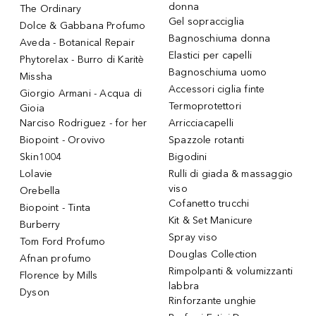
donna
The Ordinary
Gel sopracciglia
Dolce & Gabbana Profumo
Bagnoschiuma donna
Aveda - Botanical Repair
Elastici per capelli
Phytorelax - Burro di Karitè
Bagnoschiuma uomo
Missha
Accessori ciglia finte
Giorgio Armani - Acqua di
Termoprotettori
Gioia
Narciso Rodriguez - for her
Arricciacapelli
Biopoint - Orovivo
Spazzole rotanti
Skin1004
Bigodini
Lolavie
Rulli di giada & massaggio
viso
Orebella
Cofanetto trucchi
Biopoint - Tinta
Kit & Set Manicure
Burberry
Spray viso
Tom Ford Profumo
Douglas Collection
Afnan profumo
Rimpolpanti & volumizzanti
Florence by Mills
labbra
Dyson
Rinforzante unghie