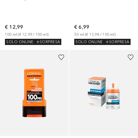
€ 12,99
€ 6,99
100
ml
 (
€ 12,99
 / 
100
ml
)
50
ml
 (
€ 13,98
 / 
100
ml
)
SOLO ONLINE
SORPRESA
SOLO ONLINE
SORPRESA