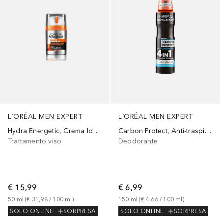
L´ORÉAL MEN EXPERT
L´ORÉAL MEN EXPERT
Hydra Energetic, Crema Idratante con Estratto di Guaranà e Vitamina C,
Carbon Protect, Anti-traspirante
Trattamento viso
Deodorante
€ 15,99
€ 6,99
50
ml
 (
€ 31,98
 / 
100
ml
)
150
ml
 (
€ 4,66
 / 
100
ml
)
SOLO ONLINE
SORPRESA
SOLO ONLINE
SORPRESA