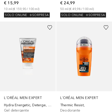
€ 15,99
€ 24,99
10
ml
 (
€ 159,90
 / 
100
ml
)
50
ml
 (
€ 49,98
 / 
100
ml
)
SOLO ONLINE
SORPRESA
SOLO ONLINE
SORPRESA
L´ORÉAL MEN EXPERT
L´ORÉAL MEN EXPERT
Hydra Energetic, Deterge, energizza, risveglia immediatamente la pelle, arricchito con Guaranà e Vitamina C, 100
Thermic Resist,
Gel detergente
Deodorante