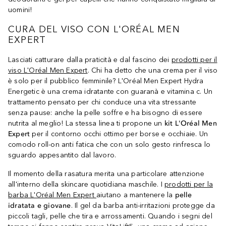
uomini!
CURA DEL VISO CON L'ORÉAL MEN
EXPERT
Lasciati catturare dalla praticità e dal fascino dei
prodotti per il
viso L'Oréal Men Expert
. Chi ha detto che una crema per il viso
è solo per il pubblico femminile? L'Oréal Men Expert Hydra
Energetic è una crema idratante con guaranà e vitamina c. Un
trattamento pensato per chi conduce una vita stressante
senza pause: anche la pelle soffre e ha bisogno di essere
nutrita al meglio! La stessa linea ti propone un
kit L'Oréal Men
Expert
per il contorno occhi ottimo per borse e occhiaie. Un
comodo roll-on anti fatica che con un solo gesto rinfresca lo
sguardo appesantito dal lavoro.
Il momento della rasatura merita una particolare attenzione
all'interno della skincare quotidiana maschile. I
prodotti per la
barba L'Oréal Men Expert
aiutano a mantenere la
pelle
idratata e giovane
. Il gel da barba anti-irritazioni protegge da
piccoli tagli, pelle che tira e arrossamenti. Quando i segni del