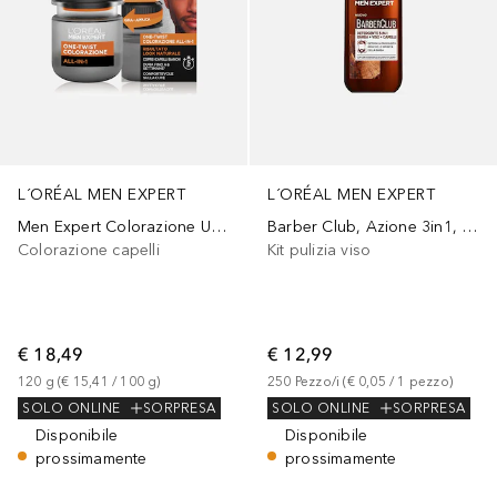
L´ORÉAL MEN EXPERT
L´ORÉAL MEN EXPERT
Men Expert Colorazione Uomo One-Twist All-in-One
Barber Club, Azione 3in1, Deterge in Profondità Viso, Barba e Capelli, Senza Sapone,
Colorazione capelli
Kit pulizia viso
€ 18,49
€ 12,99
120
g
 (
€ 15,41
 / 
100
g
)
250
Pezzo/i
 (
€ 0,05
 / 
1
pezzo
)
SOLO ONLINE
SORPRESA
SOLO ONLINE
SORPRESA
Disponibile
Disponibile
prossimamente
prossimamente