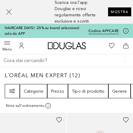
Scarica ora l'app
[navigation.slideout.screenreader]
Douglas e ricevi
MOSTRA
regolarmente offerte
esclusive e sconti
HAIRCARE DAYS! -25% su brand selezionati
Codice:
APPCARE
solo da APP
A Douglas Home
Alla Mia Li
Apri menu
Al Mio Account
Al 
Menu
Torna indietro
Esegui ricerca
L´ORÉAL MEN EXPERT
12
RISULTATI
L´ORÉAL MEN EXPERT
(
12
)
Filtri
Categorie
Prezzo
Tipo di prodotto
Genere
Note sull'ordinamento