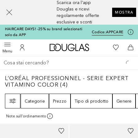
Scarica ora l'app
[navigation.slideout.screenreader]
Douglas e ricevi
MOSTRA
regolarmente offerte
esclusive e sconti
HAIRCARE DAYS! -25% su brand selezionati
Codice:
APPCARE
solo da APP
A Douglas Home
Alla Mia Li
Apri menu
Al Mio Account
Al 
Menu
Torna indietro
Esegui ricerca
L’ORÉAL PROFESSIONNEL - SERIE EXPERT
L’ORÉAL PROFESSIONNEL - SERIE EXPERT
VITAMINO COLOR
(
4
)
Filtri
Categorie
Prezzo
Tipo di prodotto
Genere
Note sull'ordinamento