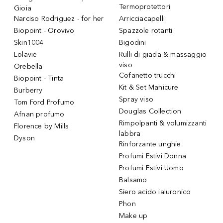
Termoprotettori
Gioia
Narciso Rodriguez - for her
Arricciacapelli
Biopoint - Orovivo
Spazzole rotanti
Skin1004
Bigodini
Lolavie
Rulli di giada & massaggio
viso
Orebella
Cofanetto trucchi
Biopoint - Tinta
Kit & Set Manicure
Burberry
Spray viso
Tom Ford Profumo
Douglas Collection
Afnan profumo
Rimpolpanti & volumizzanti
Florence by Mills
labbra
Dyson
Rinforzante unghie
Profumi Estivi Donna
Profumi Estivi Uomo
Balsamo
Siero acido ialuronico
Phon
Make up