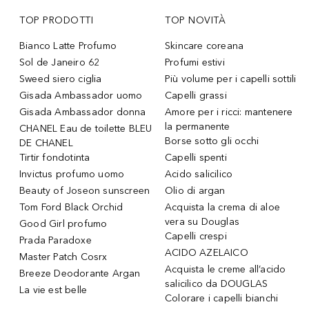
TOP PRODOTTI
TOP NOVITÀ
Bianco Latte Profumo
Skincare coreana
Sol de Janeiro 62
Profumi estivi
Sweed siero ciglia
Più volume per i capelli sottili
Gisada Ambassador uomo
Capelli grassi
Gisada Ambassador donna
Amore per i ricci: mantenere
la permanente
CHANEL Eau de toilette BLEU
Borse sotto gli occhi
DE CHANEL
Tirtir fondotinta
Capelli spenti
Invictus profumo uomo
Acido salicilico
Beauty of Joseon sunscreen
Olio di argan
Tom Ford Black Orchid
Acquista la crema di aloe
vera su Douglas
Good Girl profumo
Capelli crespi
Prada Paradoxe
ACIDO AZELAICO
Master Patch Cosrx
Acquista le creme all’acido
Breeze Deodorante Argan
salicilico da DOUGLAS
La vie est belle
Colorare i capelli bianchi