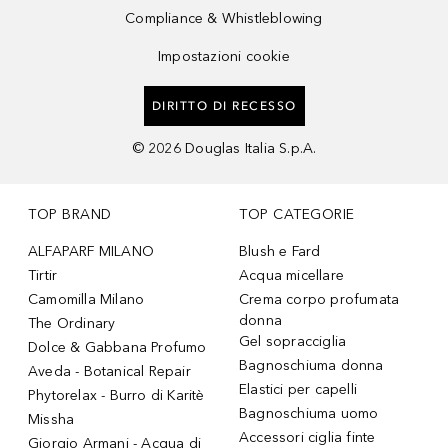
Compliance & Whistleblowing
Impostazioni cookie
DIRITTO DI RECESSO
©
2026
Douglas Italia S.p.A.
TOP BRAND
TOP CATEGORIE
ALFAPARF MILANO
Blush e Fard
Tirtir
Acqua micellare
Camomilla Milano
Crema corpo profumata
donna
The Ordinary
Gel sopracciglia
Dolce & Gabbana Profumo
Bagnoschiuma donna
Aveda - Botanical Repair
Elastici per capelli
Phytorelax - Burro di Karitè
Bagnoschiuma uomo
Missha
Accessori ciglia finte
Giorgio Armani - Acqua di