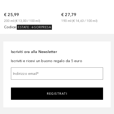
€ 25,99
€ 27,79
200
ml
 (
€ 13,00
 / 
100
ml
)
190
ml
 (
€ 14,63
 / 
100
ml
)
Codice
:
ESTATE
SORPRESA
Iscriviti ora alla Newsletter
Iscriviti e ricevi un buono regalo da 5 euro
Indirizzo email
*
REGISTRATI