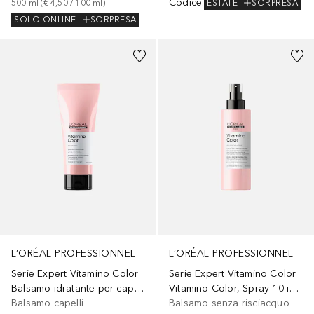
Codice
:
ESTATE
SORPRESA
500
ml
 (
€ 4,50
 / 
100
ml
)
SOLO ONLINE
SORPRESA
L’ORÉAL PROFESSIONNEL
L’ORÉAL PROFESSIONNEL
Serie Expert Vitamino Color
Serie Expert Vitamino Color
Balsamo idratante per capelli colorati
Vitamino Color, Spray 10 in 1, Per Capelli Colorati
Balsamo capelli
Balsamo senza risciacquo