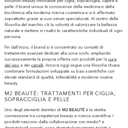
soluzioni beauty innovative per ciglia, sopracciglia, capelli e
pelle. Il brand unisce le conoscenze della medicina e della
biochimica alla moderna ricerca cosmetica e si è affermato
soprattutto grazie ai suoi serum specializzati. Al centro della
filosofia del marchio c’è la volontà di valorizzare la bellezza
naturale e mettere in risalto le caratteristiche individuali di ogni
persona.
Fin dall’inizio, il brand si è concentrato su concetti di
trattamento avanzati dedicati alla zona occhi, ampliando
successivamente la propria offerta con prodotti per la
cura
del viso
e dei
capelli
. Ancora oggi segue una filosofia chiara:
combinare formulazioni sviluppate su basi scientifiche con
elevati standard di qualità, tollerabilità e moderne routine
beauty.
M2 BEAUTÉ: TRATTAMENTI PER CIGLIA,
SOPRACCIGLIA E PELLE
Uno degli elementi distintivi di
M2 BEAUTÉ
è la stretta
connessione tra competenze beauty e ricerca scientifica. I
prodotti nascono dalla collaborazione con medici* e
dermatolog* esperti, sono dermatologicamente testati e