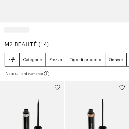
M2 BEAUTÉ
14
RISULTATI
M2 BEAUTÉ
(
14
)
Filtri
Categorie
Prezzo
Tipo di prodotto
Genere
Note sull'ordinamento