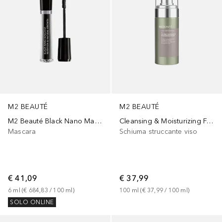
M2 BEAUTÉ
M2 BEAUTÉ
Cleansing & Moisturizing Foam
M2 Beauté Black Nano Mascara Nutrition & Natural Growth
Schiuma struccante viso
Mascara
€ 37,99
€ 41,09
100
ml
 (
€ 37,99
 / 
100
ml
)
6
ml
 (
€ 684,83
 / 
100
ml
)
SOLO ONLINE