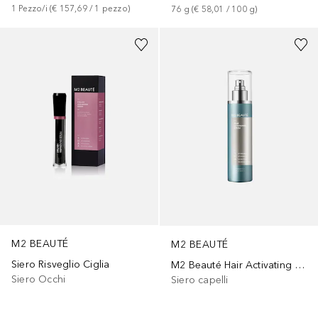
1
Pezzo/i
 (
€ 157,69
 / 
1
pezzo
)
76
g
 (
€ 58,01
 / 
100
g
)
M2 BEAUTÉ
M2 BEAUTÉ
Siero Risveglio Ciglia
M2 Beauté Hair Activating Siero
Siero Occhi
Siero capelli