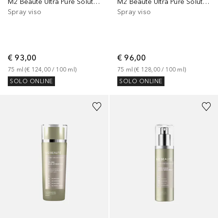
M2 Beauté Ultra Pure Solutions Cu-Peptide & Vitamin B Facial Nano Spray
M2 Beauté Ultra Pure Solutions Vitamin C Facial Nano Sray
Spray viso
Spray viso
€ 93,00
€ 96,00
75
ml
 (
€ 124,00
 / 
100
ml
)
75
ml
 (
€ 128,00
 / 
100
ml
)
SOLO ONLINE
SOLO ONLINE