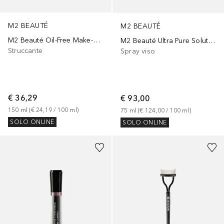
M2 BEAUTÉ
M2 BEAUTÉ
M2 Beauté Oil-Free Make-Up Remover (Flacon)
M2 Beauté Ultra Pure Solutions Pearl & Gold Facial Nano Sray
Struccante
Spray viso
€ 36,29
€ 93,00
150
ml
 (
€ 24,19
 / 
100
ml
)
75
ml
 (
€ 124,00
 / 
100
ml
)
SOLO ONLINE
SOLO ONLINE