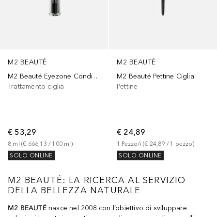
M2 BEAUTÉ
M2 BEAUTÉ
M2 Beauté Eyezone Conditioning Care Complex
M2 Beauté Pettine Ciglia
Trattamento ciglia
Pettine
€ 53,29
€ 24,89
8
ml
 (
€ 666,13
 / 
100
ml
)
1
Pezzo/i
 (
€ 24,89
 / 
1
pezzo
)
SOLO ONLINE
SOLO ONLINE
M2 BEAUTÉ: LA RICERCA AL SERVIZIO
DELLA BELLEZZA NATURALE
M2 BEAUTÉ
nasce nel 2008 con l’obiettivo di sviluppare