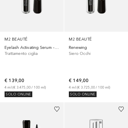
M2 BEAUTÉ
M2 BEAUTÉ
Eyelash Activating Serum – Edizione Limitata Per L’estate
Renewing
Trattamento ciglia
Siero Occhi
€ 139,00
€ 149,00
4
ml
 (
€ 3.475,00
 / 
100
ml
)
4
ml
 (
€ 3.725,00
 / 
100
ml
)
SOLO ONLINE
SOLO ONLINE