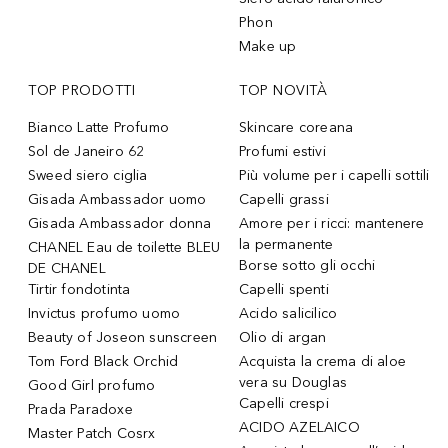
Phon
Make up
TOP PRODOTTI
TOP NOVITÀ
Bianco Latte Profumo
Skincare coreana
Sol de Janeiro 62
Profumi estivi
Sweed siero ciglia
Più volume per i capelli sottili
Gisada Ambassador uomo
Capelli grassi
Gisada Ambassador donna
Amore per i ricci: mantenere
la permanente
CHANEL Eau de toilette BLEU
Borse sotto gli occhi
DE CHANEL
Tirtir fondotinta
Capelli spenti
Invictus profumo uomo
Acido salicilico
Beauty of Joseon sunscreen
Olio di argan
Tom Ford Black Orchid
Acquista la crema di aloe
vera su Douglas
Good Girl profumo
Capelli crespi
Prada Paradoxe
ACIDO AZELAICO
Master Patch Cosrx