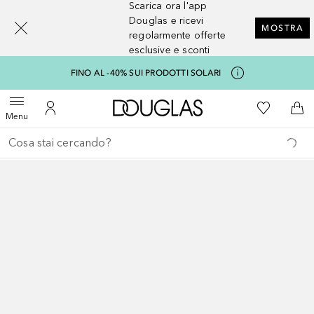
Scarica ora l'app
[navigation.slideout.screenreader]
Douglas e ricevi
MOSTRA
regolarmente offerte
esclusive e sconti
FINO AL -40% SUI PRODOTTI SOLARI
A Douglas Home
Alla Mia Li
Apri menu
Al Mio Account
Al 
Menu
Torna indietro
Esegui ricerca