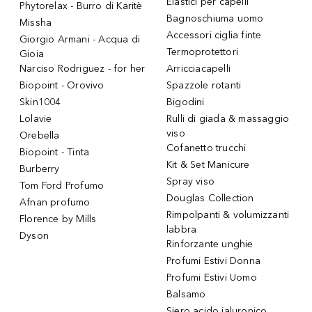
Elastici per capelli
Phytorelax - Burro di Karitè
Bagnoschiuma uomo
Missha
Accessori ciglia finte
Giorgio Armani - Acqua di
Termoprotettori
Gioia
Narciso Rodriguez - for her
Arricciacapelli
Biopoint - Orovivo
Spazzole rotanti
Skin1004
Bigodini
Lolavie
Rulli di giada & massaggio
viso
Orebella
Cofanetto trucchi
Biopoint - Tinta
Kit & Set Manicure
Burberry
Spray viso
Tom Ford Profumo
Douglas Collection
Afnan profumo
Rimpolpanti & volumizzanti
Florence by Mills
labbra
Dyson
Rinforzante unghie
Profumi Estivi Donna
Profumi Estivi Uomo
Balsamo
Siero acido ialuronico