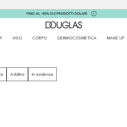
FINO AL -40% SUI PRODOTTI SOLARI
A Douglas Home
Y
VISO
CORPO
DERMOCOSMETICA
MAKE UP
menu K-BEAUTY
Apri il menu Viso
Apri il menu Corpo
Apri il menu DERMOCOSMETICA
Apri il me
tà
Additivi
In evidenza