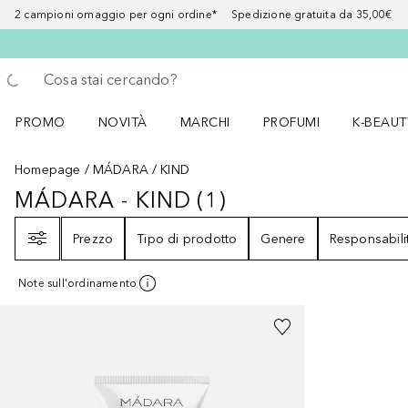
2 campioni omaggio per ogni ordine* Spedizione gratuita da 35,00€
Torna indietro
Esegui ricerca
PROMO
NOVITÀ
MARCHI
PROFUMI
K-BEAUT
Apri il menu PROMO
Apri il menu NOVITÀ
Apri il menu MARCHI
Apri il menu Profumi
Apri il 
Homepage
MÁDARA
KIND
MÁDARA - KIND
(
1
)
MÁDARA - KIND
1
RISULTATI
Filtri
Prezzo
Tipo di prodotto
Genere
Responsabili
Note sull'ordinamento