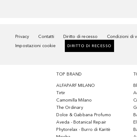
Privacy
Contatti
Diritto di recesso
Condizioni di 
Impostazioni cookie
DIRITTO DI RECESSO
TOP BRAND
T
ALFAPARF MILANO
B
Tirtir
A
Camomilla Milano
C
The Ordinary
G
Dolce & Gabbana Profumo
B
Aveda - Botanical Repair
El
Phytorelax - Burro di Karitè
B
Missha
A