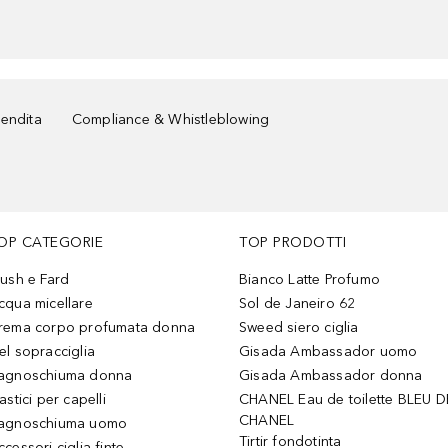
vendita
Compliance & Whistleblowing
OP CATEGORIE
TOP PRODOTTI
lush e Fard
Bianco Latte Profumo
cqua micellare
Sol de Janeiro 62
rema corpo profumata donna
Sweed siero ciglia
el sopracciglia
Gisada Ambassador uomo
agnoschiuma donna
Gisada Ambassador donna
astici per capelli
CHANEL Eau de toilette BLEU D
CHANEL
agnoschiuma uomo
Tirtir fondotinta
ccessori ciglia finte