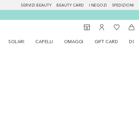
SERVIZI BEAUTY
BEAUTY CARD
I NEGOZI
SPEDIZIONI
Alla Mia Li
Storefinder
Al Mio Account
Al 
SOLARI
CAPELLI
OMAGGI
GIFT CARD
DOU
nu Make up
Apri il menu SOLARI
Apri il menu Capelli
Apri il menu OMAGGI