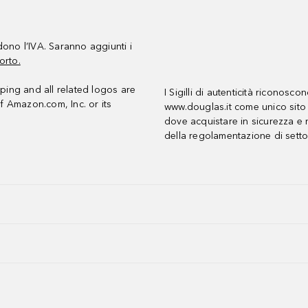
udono l’IVA. Saranno aggiunti i
orto.
ing and all related logos are
I Sigilli di autenticità riconosco
f Amazon.com, Inc. or its
www.douglas.it come unico sito 
dove acquistare in sicurezza e n
della regolamentazione di setto