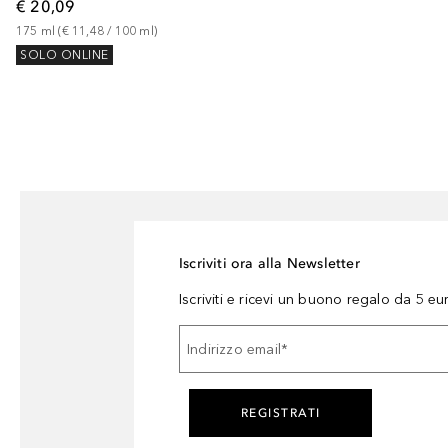
€ 20,09
175
ml
 (
€ 11,48
 / 
100
ml
)
SOLO ONLINE
Iscriviti ora alla Newsletter
Iscriviti e ricevi un buono regalo da 5 eu
Indirizzo email
*
REGISTRATI